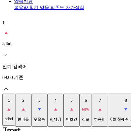
약물치료
복용약 찾기
약물 의존도 자가점검
1
adhd
인기 검색어
09:00
기준
1
2
3
4
5
6
7
8
adhd
번아웃
우울증
천세경
이초연
진로
하용희
8월 첫째주