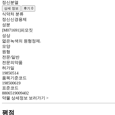
정신분열
상세 정보
후기 0
식약처 분류
정신신경용제
성분
[M071691]피모짓
성상
엷은녹색의 원형정제.
모양
원형
전문/일반
전문의약품
허가일
19850514
품목기준코드
198500619
표준코드
8806519009402
약물 상세정보 보러가기 >
평점