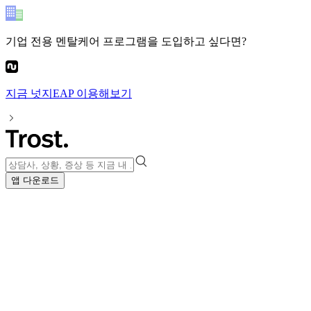
기업 전용 멘탈케어 프로그램
을 도입하고 싶다면?
지금
넛지EAP
이용해보기
앱 다운로드