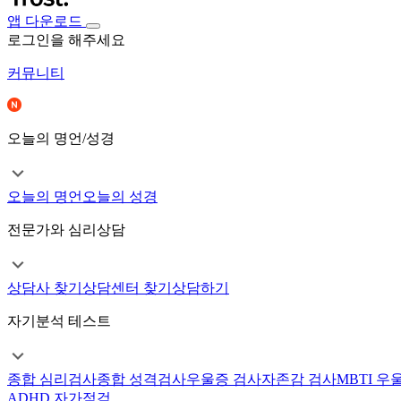
앱 다운로드
로그인을 해주세요
커뮤니티
오늘의 명언/성경
오늘의 명언
오늘의 성경
전문가와 심리상담
상담사 찾기
상담센터 찾기
상담하기
자기분석 테스트
종합 심리검사
종합 성격검사
우울증 검사
자존감 검사
MBTI 우
ADHD 자가점검