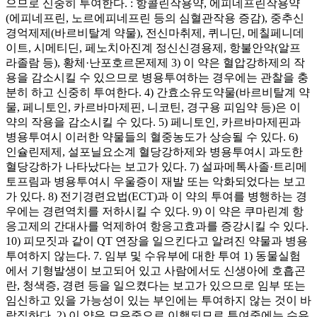
으므로 신중히 투여한다. : 항콜린작용약, 에피네프린작용약
(에피네프린, 노르에피네프린 등의 심혈관작용 증감), 중추신
경억제제(바르비탈계 약물), 전신마취제, 퀴니딘, 메칠페니데
이트, 시메티딘, 페노치아진계 정신신경용제, 항불안약(알프
라졸람 등), 황체·난포호르몬제제 3) 이 약은 혈압강하제의 작
용을 감소시킬 수 있으므로 병용투여하는 경우에는 관찰을 충
분히 하고 신중히 투여한다. 4) 간효소유도약물(바르비탈계 약
물, 페니토인, 카르바마제핀, 니코틴, 경구용 피임약 등)은 이
약의 작용을 감소시킬 수 있다. 5) 페니토인, 카르바마제핀과
병용투여시 이러한 약물들의 혈중농도가 상승될 수 있다. 6)
인슐린제제, 설포닐요소계 혈당강하제와 병용투여시 과도한
혈당강하가 나타났다는 보고가 있다. 7) 설파메톡사졸·트리메
토프림과 병용투여시 우울증이 재발 또는 악화되었다는 보고
가 있다. 8) 전기경련요법(ECT)과 이 약의 투여를 병행하는 경
우에는 경련역치를 저하시킬 수 있다. 9) 이 약은 쿠마린계 항
응고제의 간대사를 억제하여 항응고효과를 증강시킬 수 있다.
10) 피모짓과 같이 QT 연장을 일으킨다고 알려진 약물과 병용
투여하지 않는다. 7. 임부 및 수유부에 대한 투여 1) 동물실험
에서 기형발생이 보고되어 있고 사람에서도 신생아에 호흡곤
란, 청색증, 경련 등을 일으켰다는 보고가 있으므로 임부 또는
임신하고 있을 가능성이 있는 부인에는 투여하지 않는 것이 바
람직하다. 2) 이 약은 모유중으로 이행되므로 투여중에는 수유