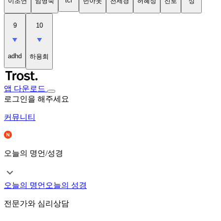
tci
이초연
임명숙
번아웃
천세경
허혜정
진로
성
9
10
adhd
하용희
앱 다운로드
로그인을 해주세요
커뮤니티
오늘의 명언/성경
오늘의 명언
오늘의 성경
전문가와 심리상담