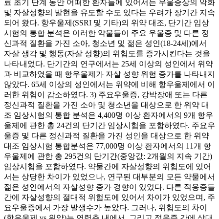
료 초기 단계 동안 어떠한 환자들에 있어서는 우울증상의 악화
및 자살성향의 발현을 유도할 수도 있다는 우려가 장기간 지속
되어 왔다. 항우울제(SSRI 및 기타)의 위약 대조, 단기간 임상
시험의 통합 분석은 이러한 약물들이 주요 우울증 및 다른 정
신과적 질환을 가진 소아, 청소년 및 젊은 성인(18-24세)에서
자살 생각 및 행동(자살 성향)의 위험도를 증가시킨다는 것을
나타내었다. 단기간의 연구에서는 25세 이상의 성인에서 위약
과 비교하였을 때 항우울제가 자살 성향 위험 증가를 나타내지
않았다. 65세 이상의 성인에서는 위약에 비해 항우울제에서 이
러한 위험이 감소하였다. 3) 주요우울증, 강박장애 또는 다른
정신과적 질환을 가진 소아 및 청소년을 대상으로 한 위약 대
조 임상시험의 통합 분석은 4,400명 이상 환자에서의 9개 항우
울제에 관한 총 24건의 단기간 임상시험을 포함하였다. 주요우
울증 및 다른 정신과적 질환을 가진 성인을 대상으로 한 위약
대조 임상시험 통합분석은 77,000명 이상 환자에서의 11개 항
우울제에 관한 총 295건의 단기간(중앙값: 2개월의 지속 기간)
임상시험을 포함하였다. 약물간에 자살성향의 위험도에 있어
서는 상당한 차이가 있었으나, 연구된 대부분의 모든 약물에서
젊은 성인에서의 자살성향 증가 경향이 있었다. 다른 적응증들
간에 자살성향의 절대적 위험도에 있어서 차이가 있었으며, 주
요우울증에서 가장 발생수가 높았다. 그러나, 위험도의 차이
(항우울제 vs 위약)는 연령층 내에서, 그리고 적응증 간에 상대