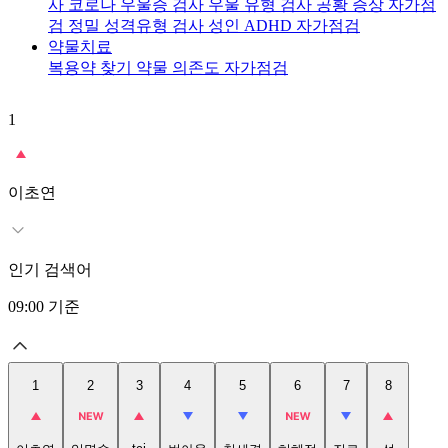
사
코로나 우울증 검사
우울 유형 검사
공황 증상 자가점
검
정밀 성격유형 검사
성인 ADHD 자가점검
약물치료
복용약 찾기
약물 의존도 자가점검
1
2
이초연
인기 검색어
09:00
기준
1
2
3
4
5
6
7
8