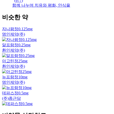
(
977
)
함께 나누며 치유와 평화, 안식을
비슷한 약
자나팜정0.125mg
명인제약(주)
알프람정0.25mg
환인제약(주)
아고틴정25mg
환인제약(주)
뉴프람정10mg
명인제약(주)
데파스정0.5mg
(주)종근당