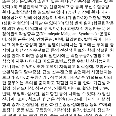
또는 정신분열증의 소인이 있는 환자(정신증상을 악화시킬 수
있다.) 6) 크롬친화세포종, 신경아세포종 등의 부신수질종양
환자(고혈압발작을 일으킬 수 있다.) 7) 간·신장애 환자(대사·
배설장애로 인해 이상반응이 나타나기 쉽다.) 8) 저혈압 환자
(심한 저혈압이 나타날 수 있다.) 9) 만성 변비 환자(항콜린작용
에 의해 증상이 악화될 수 있다.) 10) 고령자 4. 이상반응 1) 신
경이완제악성증후군(Neuroleptic Malignant Syndrome) : 운동마
비, 심한 근육강직, 연하곤란, 빈맥, 혈압변화, 발한 등이 나타
나고 이러한 증상과 함께 발열이 나타나는 경우에는 투여를 중
지하고 체냉각과 수분보급 등의 전신적 치료와 함께 적절한 처
치를 한다. 이러한 증상의 발현시에는 백혈구증가, 혈청 CPK
상승이 자주 나타나고 미오글로빈뇨증을 수반한 신기능저하
가 나타날 수 있다. 또한 고열이 지속되고 의식장애, 호흡곤란,
순환허탈과 탈수증상, 급성 신부전으로 발전해서 사망했다는
보고가 있다. 2) 순환기계 : 심부전이 나타날 수 있으므로 이러
한 경우에는 투여를 중지하고 적절한 처치를 한다. 기립성 저
혈압, 심전도이상, 심근경색, 뇌졸중, 때때로 혈압강하·상승,
빈맥, 부정맥, 심차단, 심계항진 등이 나타날 수 있다. 3) 정신
신경계 : 소아, 청소년 및 젊은 성인(18～24세)에서의 자살 성
향의 증가, 간질발작, 진전·파킨슨증상·정좌불능 등의 추체외
로장애, 운동실조, 구음장애, 지각이상, 환각, 헛소리, 정신착
란, 불면, 악몽, 불안, 초조, 졸음, 공격적 반응, 격정, 조증, 간대