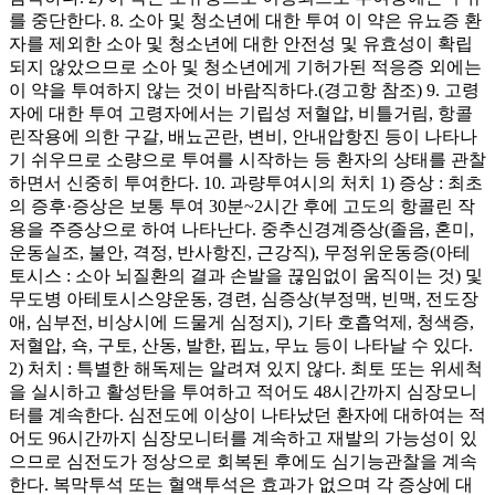
를 중단한다. 8. 소아 및 청소년에 대한 투여 이 약은 유뇨증 환
자를 제외한 소아 및 청소년에 대한 안전성 및 유효성이 확립
되지 않았으므로 소아 및 청소년에게 기허가된 적응증 외에는
이 약을 투여하지 않는 것이 바람직하다.(경고항 참조) 9. 고령
자에 대한 투여 고령자에서는 기립성 저혈압, 비틀거림, 항콜
린작용에 의한 구갈, 배뇨곤란, 변비, 안내압항진 등이 나타나
기 쉬우므로 소량으로 투여를 시작하는 등 환자의 상태를 관찰
하면서 신중히 투여한다. 10. 과량투여시의 처치 1) 증상 : 최초
의 증후·증상은 보통 투여 30분~2시간 후에 고도의 항콜린 작
용을 주증상으로 하여 나타난다. 중추신경계증상(졸음, 혼미,
운동실조, 불안, 격정, 반사항진, 근강직), 무정위운동증(아테
토시스 : 소아 뇌질환의 결과 손발을 끊임없이 움직이는 것) 및
무도병 아테토시스양운동, 경련, 심증상(부정맥, 빈맥, 전도장
애, 심부전, 비상시에 드물게 심정지), 기타 호흡억제, 청색증,
저혈압, 쇽, 구토, 산동, 발한, 핍뇨, 무뇨 등이 나타날 수 있다.
2) 처치 : 특별한 해독제는 알려져 있지 않다. 최토 또는 위세척
을 실시하고 활성탄을 투여하고 적어도 48시간까지 심장모니
터를 계속한다. 심전도에 이상이 나타났던 환자에 대하여는 적
어도 96시간까지 심장모니터를 계속하고 재발의 가능성이 있
으므로 심전도가 정상으로 회복된 후에도 심기능관찰을 계속
한다. 복막투석 또는 혈액투석은 효과가 없으며 각 증상에 대