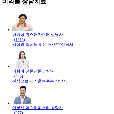
비약물 상담치료
허혜정 마스터
마스터
상담사
(
1515
)
감정의 핵심을 읽는 노련한 상담사
이항아 전문
전문
상담사
(
470
)
진심으로 귀기울여주는 상담사
이봉재 마스터
마스터
상담사
(
977
)