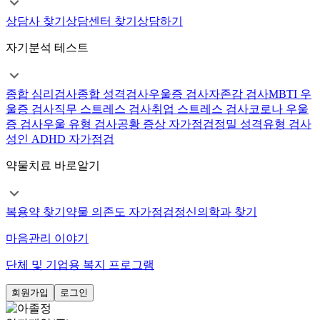
상담사 찾기
상담센터 찾기
상담하기
자기분석 테스트
종합 심리검사
종합 성격검사
우울증 검사
자존감 검사
MBTI 우
울증 검사
직무 스트레스 검사
취업 스트레스 검사
코로나 우울
증 검사
우울 유형 검사
공황 증상 자가점검
정밀 성격유형 검사
성인 ADHD 자가점검
약물치료 바로알기
복용약 찾기
약물 의존도 자가점검
정신의학과 찾기
마음관리 이야기
단체 및 기업용 복지 프로그램
회원가입
로그인