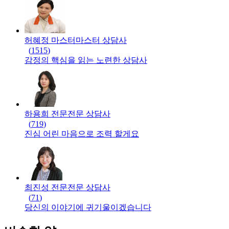
허혜정 마스터
마스터
상담사
(
1515
)
감정의 핵심을 읽는 노련한 상담사
하용희 전문
전문
상담사
(
719
)
진심 어린 마음으로 조력 할게요
최진성 전문
전문
상담사
(
71
)
당신의 이야기에 귀기울이겠습니다