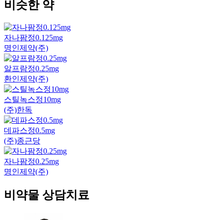
비슷한 약
자나팜정0.125mg
명인제약(주)
알프람정0.25mg
환인제약(주)
스틸녹스정10mg
(주)한독
데파스정0.5mg
(주)종근당
자나팜정0.25mg
명인제약(주)
비약물 상담치료