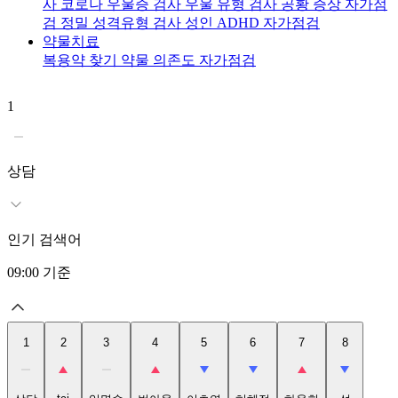
사
코로나 우울증 검사
우울 유형 검사
공황 증상 자가점
검
정밀 성격유형 검사
성인 ADHD 자가점검
약물치료
복용약 찾기
약물 의존도 자가점검
1
2
t
상담
인기 검색어
09:00
기준
1
2
3
4
5
6
7
8