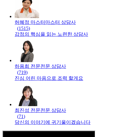
허혜정 마스터
마스터
상담사
(
1515
)
감정의 핵심을 읽는 노련한 상담사
하용희 전문
전문
상담사
(
719
)
진심 어린 마음으로 조력 할게요
최진성 전문
전문
상담사
(
71
)
당신의 이야기에 귀기울이겠습니다