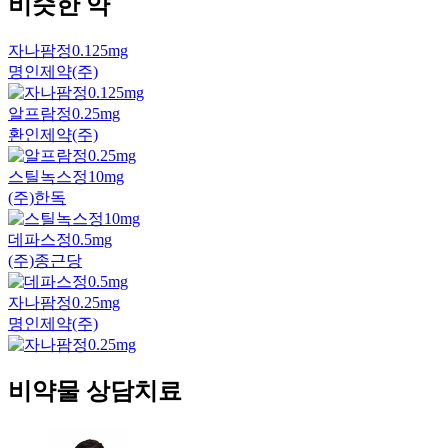
비슷한 약
자나팜정0.125mg
명인제약(주)
알프람정0.25mg
환인제약(주)
스틸녹스정10mg
(주)한독
데파스정0.5mg
(주)종근당
자나팜정0.25mg
명인제약(주)
비약물 상담치료