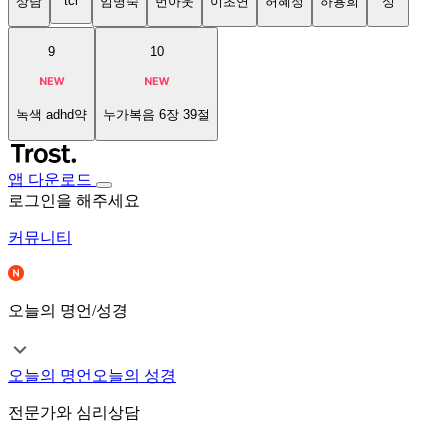
tci
상담
임명숙
번아웃
이초연
허혜정
하용희
성
9
10
녹색 adhd약
누가복음 6장 39절
앱 다운로드
로그인을 해주세요
커뮤니티
오늘의 명언/성경
오늘의 명언
오늘의 성경
전문가와 심리상담