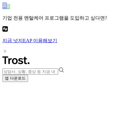
기업 전용 멘탈케어 프로그램
을 도입하고 싶다면?
지금
넛지EAP
이용해보기
앱 다운로드