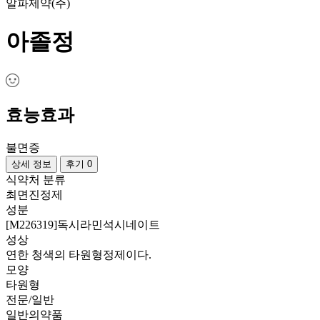
알파제약(주)
아졸정
효능효과
불면증
상세 정보
후기 0
식약처 분류
최면진정제
성분
[M226319]독시라민석시네이트
성상
연한 청색의 타원형정제이다.
모양
타원형
전문/일반
일반의약품