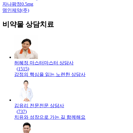
자나팜정0.5mg
명인제약(주)
비약물 상담치료
허혜정 마스터
마스터
상담사
(
1515
)
감정의 핵심을 읽는 노련한 상담사
김유리 전문
전문
상담사
(
737
)
치유와 성장으로 가는 길 함께해요