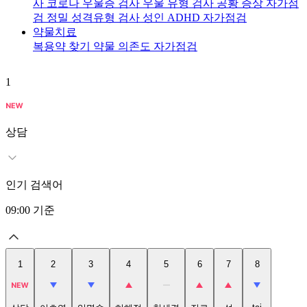
사
코로나 우울증 검사
우울 유형 검사
공황 증상 자가점
검
정밀 성격유형 검사
성인 ADHD 자가점검
약물치료
복용약 찾기
약물 의존도 자가점검
1
2
상담
인기 검색어
09:00
기준
1
2
3
4
5
6
7
8