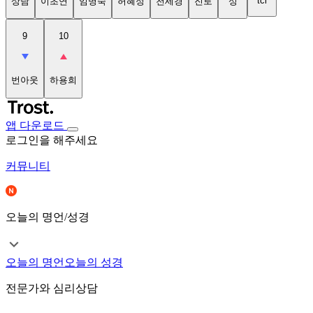
tci
상담
이초연
임명숙
허혜정
천세경
진로
성
9
10
번아웃
하용희
앱 다운로드
로그인을 해주세요
커뮤니티
오늘의 명언/성경
오늘의 명언
오늘의 성경
전문가와 심리상담