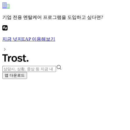
기업 전용 멘탈케어 프로그램
을 도입하고 싶다면?
지금
넛지EAP
이용해보기
앱 다운로드