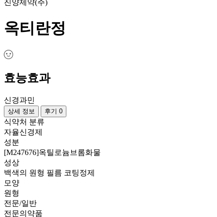
진양제약(주)
옥티란정
효능효과
신경과민
상세 정보
후기 0
식약처 분류
자율신경제
성분
[M247676]옥틸로늄브롬화물
성상
백색의 원형 필름 코팅정제
모양
원형
전문/일반
전문의약품