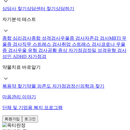
상담사 찾기
상담센터 찾기
상담하기
자기분석 테스트
종합 심리검사
종합 성격검사
우울증 검사
자존감 검사
MBTI 우
울증 검사
직무 스트레스 검사
취업 스트레스 검사
코로나 우울
증 검사
우울 유형 검사
공황 증상 자가점검
정밀 성격유형 검사
성인 ADHD 자가점검
약물치료 바로알기
복용약 찾기
약물 의존도 자가점검
정신의학과 찾기
마음관리 이야기
단체 및 기업용 복지 프로그램
회원가입
로그인