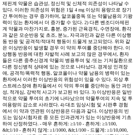
제핀계 약물은 습관성, 정신적 및 신체적 의존성이 나타날 수
있다. 이러한 의존성의 위험은 1일 4 mg 이상의 용량으로 장기
간 투여하는 경우 증가하며, 알코올중독 또는 약물남용의 기왕
력이 있는 환자에서 더 증가할 수 있다. 2) 다른 벤조디아제핀
계 약물과 마찬가지로, 흥분, 증가된 근육경직, 수면장애, 환각
과 같은 모순반응 및 초조, 분노, 자극과민과 같은 다른 이상행
동 반응 및 공격적/적대적 행동이 드물게 보고되었다. 위와 같
은 이상반응이 발생할 경우 이 약의 투여를 중단해야 한다. 이
상행동 반응에 대한 자발적 사례 보고의 많은 경우에서, 환자
들은 다른 중추신경계 약물의 병용투여 및 /또는 기저질환으로
다른 정신병적 상태에 있는 것으로 나타났다. 경계성 인격장
애, 공격적/폭력적 행동, 알코올이나 약물 남용의 병력이 있는
환자에서 이러한 이상반응의 위험성이 있을 수 있다. 외상 후
스트레스장애 환자들에서 이 약의 투여를 중단하는 동안 과민
성, 적개심, 강박적 사고가 보고된 바 있다. 3) 이상반응은 일반
적으로 약물 투여의 초기에 나타났으며 약물투여의 지속 및 투
여용량의 감소로 사라졌다. 4) 대조 임상시험 및 시판후 경험
에서 이 약과 연관된 이상반응은 다음과 같다. 이상반응의 빈
도는 임상시험자료 중 모든 인과관계가 있는 이상반응에 기초
하여 산정하였다. - 매우 흔하게: ≥1/10 - 흔하게: ≥1/100,
&lt;1/10 - 흔하지 않게: ≥1/1000, &lt;1/100 - 드물게: ≥1/10,000,