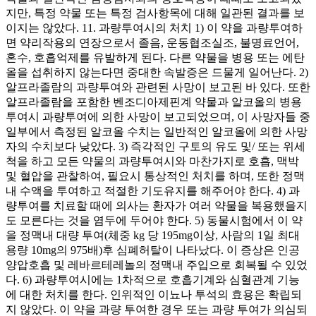
지만, 특정 약물 또는 특정 검사항목에 대해 일관된 결과를 보
이지는 않았다. 11. 과량투여시의 처치 1) 이 약을 과량투여하
면 약리작용의 연장으로서 졸음, 운동협조실조, 불명료언어,
혼수, 호흡억제를 유발하게 된다. 다른 약물을 병용 또는 에탄
올을 섭취하지 않는다면 중대한 속발증은 드물게 일어난다. 2)
알프라졸람의 과량투여와 관련된 사망이 보고된 바 있다. 또한
알프라졸람을 포함한 벤조디아제핀계 약물과 알코올의 병용
투여시 과량투여에 의한 사망이 보고되었으며, 이 사망자들 중
일부에서 측정된 알코올 수치는 일반적인 알코올에 의한 사망
자의 수치보다 낮았다. 3) 즉각적인 구토의 유도 및/ 또는 위세
척을 하고 모든 약물의 과량투여시와 마찬가지로 호흡, 맥박
및 혈압을 관찰하여, 필요시 통상적인 처치를 하며, 또한 정맥
내 수액을 투여하고 적절한 기도유지를 해주어야 한다. 4) 과
량투여를 치료할 때에 의사는 환자가 여러 약물을 복용했을지
도 모른다는 것을 염두에 두어야 한다. 5) 동물시험에서 이 약
을 정맥내 대량 투여(체중 kg 당 195mg이상, 사람의 1일 최대
용량 10mg의 975배)후 심폐허탈이 나타났다. 이 증상은 인공
양압호흡 및 레바르테레놀의 정맥내 주입으로 회복될 수 있었
다. 6) 과량투여시에는 1차적으로 호흡기계와 심혈관계 기능
에 대한 처치를 한다. 인위적인 이뇨나 투석의 효용은 확립되
지 않았다. 이 약을 과량 투여한 경우 또는 과량 투여가 의심되