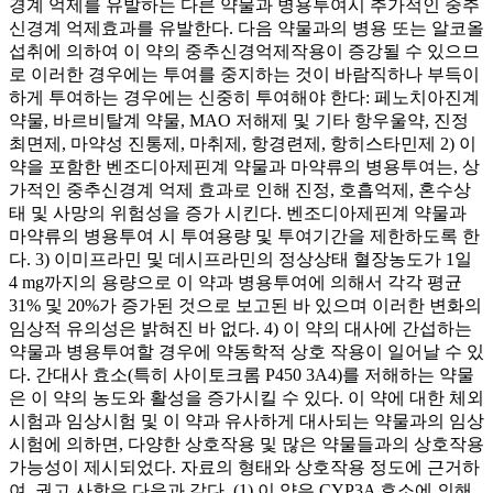
경계 억제를 유발하는 다른 약물과 병용투여시 추가적인 중추
신경계 억제효과를 유발한다. 다음 약물과의 병용 또는 알코올
섭취에 의하여 이 약의 중추신경억제작용이 증강될 수 있으므
로 이러한 경우에는 투여를 중지하는 것이 바람직하나 부득이
하게 투여하는 경우에는 신중히 투여해야 한다: 페노치아진계
약물, 바르비탈계 약물, MAO 저해제 및 기타 항우울약, 진정
최면제, 마약성 진통제, 마취제, 항경련제, 항히스타민제 2) 이
약을 포함한 벤조디아제핀계 약물과 마약류의 병용투여는, 상
가적인 중추신경계 억제 효과로 인해 진정, 호흡억제, 혼수상
태 및 사망의 위험성을 증가 시킨다. 벤조디아제핀계 약물과
마약류의 병용투여 시 투여용량 및 투여기간을 제한하도록 한
다. 3) 이미프라민 및 데시프라민의 정상상태 혈장농도가 1일
4 mg까지의 용량으로 이 약과 병용투여에 의해서 각각 평균
31% 및 20%가 증가된 것으로 보고된 바 있으며 이러한 변화의
임상적 유의성은 밝혀진 바 없다. 4) 이 약의 대사에 간섭하는
약물과 병용투여할 경우에 약동학적 상호 작용이 일어날 수 있
다. 간대사 효소(특히 사이토크롬 P450 3A4)를 저해하는 약물
은 이 약의 농도와 활성을 증가시킬 수 있다. 이 약에 대한 체외
시험과 임상시험 및 이 약과 유사하게 대사되는 약물과의 임상
시험에 의하면, 다양한 상호작용 및 많은 약물들과의 상호작용
가능성이 제시되었다. 자료의 형태와 상호작용 정도에 근거하
여, 권고 사항은 다음과 같다. (1) 이 약은 CYP3A 효소에 의해