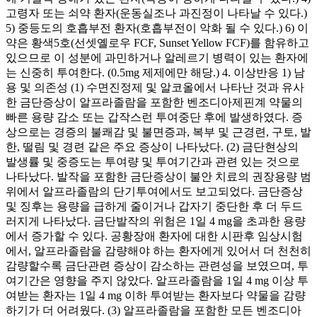
고령자 또는 쇠약 환자(운동실조나 과진정이 나타날 수 있다.)
5) 중등도의 호흡부전 환자(호흡부전이 악화 될 수 있다.) 6) 이
약은 황색5호(선셋옐로우 FCF, Sunset Yellow FCF)를 함유하고
있으므로 이 성분에 과민하거나 알레르기 병력이 있는 환자에
는 신중히 투여한다. (0.5mg 제제에만 해당.) 4. 이상반응 1) 남
용 및 의존성 (1) 수면진정제 및 알코올에서 나타난 것과 유사
한 금단증상이 알프라졸람을 포함한 벤조디아제핀계 약물의
빠른 용량 감소 또는 갑작스런 투여중단 후에 발생하였다. 증
상으로는 경증의 불쾌감 및 불면증과, 복부 및 근경련, 구토, 발
한, 떨림 및 경련 같은 주요 증상이 나타났다. (2) 금단현상의
발생률 및 중증도는 투여량 및 투여기간과 관련 있는 것으로
나타났다. 발작을 포함한 금단증상이 불안 치료의 권장용량 범
위에서 알프라졸람의 단기투여에서도 보고되었다. 금단증상
및 징후는 용량을 급하게 줄이거나 갑자기 중단한 후 더 두드
러지게 나타났다. 금단발작의 위험은 1일 4 mg을 초과한 용량
에서 증가할 수 있다. 공황장애 환자에 대한 시판후 임상시험
에서, 알프라졸람을 감량해야 하는 환자에게 있어서 더 천천히
감량할수록 금단관련 증상이 감소하는 관련성을 보였으며, 투
여기간은 영향을 주지 않았다. 알프라졸람을 1일 4 mg 이상 투
여받는 환자는 1일 4 mg 이하 투여받는 환자보다 약물을 감량
하기가 더 어려웠다. (3) 알프라졸람을 포함한 모든 벤조디아