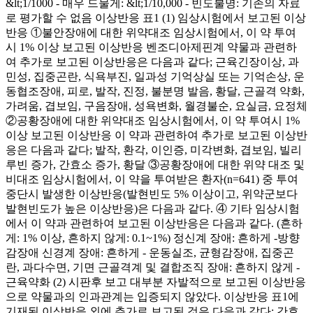
&lt;1/1000 - 매우 드물게: &lt;1/10,000 - 빈도불명: 기존의 자료
로 평가할 수 없음 이상반응 표1 (1) 임상시험에서 보고된 이상
반응 ①불안장애에 대한 위약대조 임상시험에서, 이 약 투여
시 1% 이상 보고된 이상반응 벤조디아제핀계 약물과 관련하
여 추가로 보고된 이상반응은 다음과 같다; 근육긴장이상, 과
민성, 집중곤란, 식욕부진, 일과성 기억상실 또는 기억손상, 운
동협조장애, 피로, 발작, 진정, 불분명 발음, 황달, 근골격 약화,
가려움, 겹보임, 구음장애, 성욕변화, 월경불순, 요실금, 요정체
②공황장애에 대한 위약대조 임상시험에서, 이 약 투여시 1%
이상 보고된 이상반응 이 약과 관련하여 추가로 보고된 이상반
응은 다음과 같다; 발작, 환각, 이인증, 미각변화, 겹보임, 빌리
루빈 증가, 간효소 증가, 황달 ③공황장애에 대한 위약 대조 및
비대조 임상시험에서, 이 약을 투여받은 환자(n=641) 중 투여
중단시 발생한 이상반응(발현빈도 5% 이상이고, 위약군보다
발현빈도가 높은 이상반응)은 다음과 같다. ④ 기타 임상시험
에서 이 약과 관련하여 보고된 이상반응은 다음과 같다. (흔하
게: 1% 이상, 흔하지 않게: 0.1~1%) 정신계 장애: 흔하게 -방향
감장애 신경계 장애: 흔하게 - 운동실조, 균형감장애, 집중곤
란, 과다수면, 기면 근골격계 및 결합조직 장애: 흔하지 않게 -
근육약화 (2) 시판후 보고 대부분 자발적으로 보고된 이상반응
으로 약물과의 인과관계는 입증되지 않았다. 이상반응 표1에
기재된 이상반응 외에 추가로 보고된 것은 다음과 같다: 간효