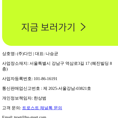
상호명: (주)다인 | 대표: 나승균
사업장소재지: 서울특별시 강남구 역삼로3길 17 (혜진빌딩 8
층)
사업자등록번호: 101-86-16191
통신판매업신고번호 : 제 2025-서울강남-03821호
개인정보책임자: 한상범
고객 문의:
트로스트 채널톡 문의
Email: trost@hu-mart.com