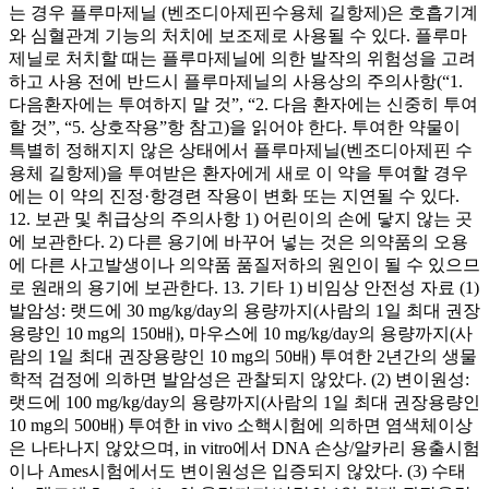
는 경우 플루마제닐 (벤조디아제핀수용체 길항제)은 호흡기계
와 심혈관계 기능의 처치에 보조제로 사용될 수 있다. 플루마
제닐로 처치할 때는 플루마제닐에 의한 발작의 위험성을 고려
하고 사용 전에 반드시 플루마제닐의 사용상의 주의사항(“1.
다음환자에는 투여하지 말 것”, “2. 다음 환자에는 신중히 투여
할 것”, “5. 상호작용”항 참고)을 읽어야 한다. 투여한 약물이
특별히 정해지지 않은 상태에서 플루마제닐(벤조디아제핀 수
용체 길항제)을 투여받은 환자에게 새로 이 약을 투여할 경우
에는 이 약의 진정·항경련 작용이 변화 또는 지연될 수 있다.
12. 보관 및 취급상의 주의사항 1) 어린이의 손에 닿지 않는 곳
에 보관한다. 2) 다른 용기에 바꾸어 넣는 것은 의약품의 오용
에 다른 사고발생이나 의약품 품질저하의 원인이 될 수 있으므
로 원래의 용기에 보관한다. 13. 기타 1) 비임상 안전성 자료 (1)
발암성: 랫드에 30 mg/kg/day의 용량까지(사람의 1일 최대 권장
용량인 10 mg의 150배), 마우스에 10 mg/kg/day의 용량까지(사
람의 1일 최대 권장용량인 10 mg의 50배) 투여한 2년간의 생물
학적 검정에 의하면 발암성은 관찰되지 않았다. (2) 변이원성:
랫드에 100 mg/kg/day의 용량까지(사람의 1일 최대 권장용량인
10 mg의 500배) 투여한 in vivo 소핵시험에 의하면 염색체이상
은 나타나지 않았으며, in vitro에서 DNA 손상/알카리 용출시험
이나 Ames시험에서도 변이원성은 입증되지 않았다. (3) 수태