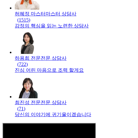
허혜정 마스터
마스터
상담사
(
1515
)
감정의 핵심을 읽는 노련한 상담사
하용희 전문
전문
상담사
(
722
)
진심 어린 마음으로 조력 할게요
최진성 전문
전문
상담사
(
71
)
당신의 이야기에 귀기울이겠습니다