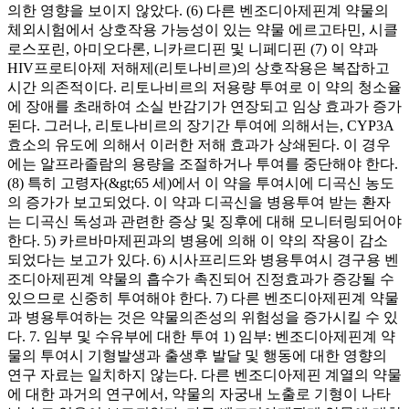
의한 영향을 보이지 않았다. (6) 다른 벤조디아제핀계 약물의
체외시험에서 상호작용 가능성이 있는 약물 에르고타민, 시클
로스포린, 아미오다론, 니카르디핀 및 니페디핀 (7) 이 약과
HIV프로티아제 저해제(리토나비르)의 상호작용은 복잡하고
시간 의존적이다. 리토나비르의 저용량 투여로 이 약의 청소율
에 장애를 초래하여 소실 반감기가 연장되고 임상 효과가 증가
된다. 그러나, 리토나비르의 장기간 투여에 의해서는, CYP3A
효소의 유도에 의해서 이러한 저해 효과가 상쇄된다. 이 경우
에는 알프라졸람의 용량을 조절하거나 투여를 중단해야 한다.
(8) 특히 고령자(&gt;65 세)에서 이 약을 투여시에 디곡신 농도
의 증가가 보고되었다. 이 약과 디곡신을 병용투여 받는 환자
는 디곡신 독성과 관련한 증상 및 징후에 대해 모니터링되어야
한다. 5) 카르바마제핀과의 병용에 의해 이 약의 작용이 감소
되었다는 보고가 있다. 6) 시사프리드와 병용투여시 경구용 벤
조디아제핀계 약물의 흡수가 촉진되어 진정효과가 증강될 수
있으므로 신중히 투여해야 한다. 7) 다른 벤조디아제핀계 약물
과 병용투여하는 것은 약물의존성의 위험성을 증가시킬 수 있
다. 7. 임부 및 수유부에 대한 투여 1) 임부: 벤조디아제핀계 약
물의 투여시 기형발생과 출생후 발달 및 행동에 대한 영향의
연구 자료는 일치하지 않는다. 다른 벤조디아제핀 계열의 약물
에 대한 과거의 연구에서, 약물의 자궁내 노출로 기형이 나타