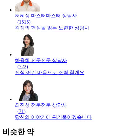
허혜정 마스터
마스터
상담사
(
1515
)
감정의 핵심을 읽는 노련한 상담사
하용희 전문
전문
상담사
(
722
)
진심 어린 마음으로 조력 할게요
최진성 전문
전문
상담사
(
71
)
당신의 이야기에 귀기울이겠습니다
비슷한 약