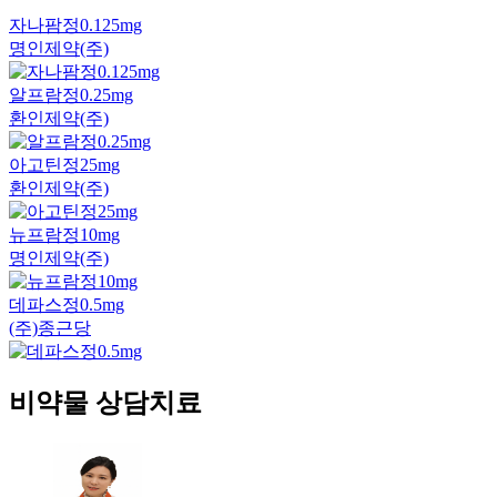
자나팜정0.125mg
명인제약(주)
알프람정0.25mg
환인제약(주)
아고틴정25mg
환인제약(주)
뉴프람정10mg
명인제약(주)
데파스정0.5mg
(주)종근당
비약물 상담치료