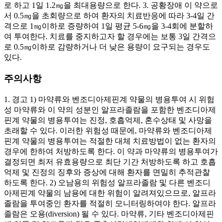
로 하고 1일 1.2㎎을 최대용량으로 한다. 3. 공황장애 이 약으로
서 0.5㎎을 초회량으로 하여 환자의 치료반응에 따라 3-4일 간
격으로 1㎎이하로 증량하여 1일 평균 5-6㎎을 3-4회에 분할하
여 투여한다. 치료를 중지하고자 할 경우에는 보통 3일 간격으
로 0.5㎎이하로 감량하거나 더 낮은 용량이 요구되는 경우도
있다.
주의사항
1. 경고 1) 마약류와 벤조디아제핀계 약물의 병용투여 시 위험
성 마약류와 이 약의 성분인 알프라졸람을 포함한 벤조디아제
핀계 약물의 병용투여는 진정, 호흡억제, 혼수상태 및 사망을
초래할 수 있다. 이러한 위험성 때문에, 마약류와 벤조디아제
핀계 약물의 병용투여는 적절한 대체 치료방법이 없는 환자의
경우에 한하여 처방하도록 한다. 이 약과 마약류의 병용투여가
결정되면 최저 유효용량으로 최단 기간 처방하도록 하고 호흡
억제 및 진정의 징후와 증상에 대해 환자를 면밀히 추적관찰
하도록 한다. 2) 오남용의 위험성 알프라졸람 및 다른 벤조디
아제핀계 약물의 남용에 대한 위험이 알려져있으므로, 알프라
졸람을 투여중인 환자를 적절히 모니터링하여야 한다. 알프라
졸람은 오용(diversion) 될 수 있다. 마약류, 기타 벤조디아제핀