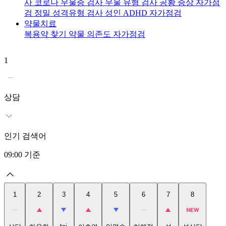
사
코로나 우울증 검사
우울 유형 검사
공황 증상 자가점
검
정밀 성격유형 검사
성인 ADHD 자가점검
약물치료
복용약 찾기
약물 의존도 자가점검
1
2
상담
인기 검색어
09:00
기준
1
2
3
4
5
6
7
8