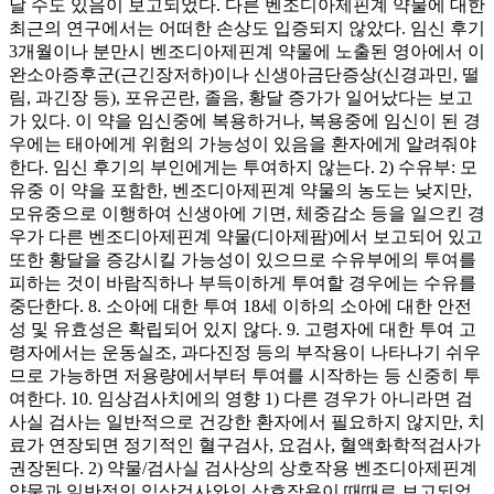
날 수도 있음이 보고되었다. 다른 벤조디아제핀계 약물에 대한
최근의 연구에서는 어떠한 손상도 입증되지 않았다. 임신 후기
3개월이나 분만시 벤조디아제핀계 약물에 노출된 영아에서 이
완소아증후군(근긴장저하)이나 신생아금단증상(신경과민, 떨
림, 과긴장 등), 포유곤란, 졸음, 황달 증가가 일어났다는 보고
가 있다. 이 약을 임신중에 복용하거나, 복용중에 임신이 된 경
우에는 태아에게 위험의 가능성이 있음을 환자에게 알려줘야
한다. 임신 후기의 부인에게는 투여하지 않는다. 2) 수유부: 모
유중 이 약을 포함한, 벤조디아제핀계 약물의 농도는 낮지만,
모유중으로 이행하여 신생아에 기면, 체중감소 등을 일으킨 경
우가 다른 벤조디아제핀계 약물(디아제팜)에서 보고되어 있고
또한 황달을 증강시킬 가능성이 있으므로 수유부에의 투여를
피하는 것이 바람직하나 부득이하게 투여할 경우에는 수유를
중단한다. 8. 소아에 대한 투여 18세 이하의 소아에 대한 안전
성 및 유효성은 확립되어 있지 않다. 9. 고령자에 대한 투여 고
령자에서는 운동실조, 과다진정 등의 부작용이 나타나기 쉬우
므로 가능하면 저용량에서부터 투여를 시작하는 등 신중히 투
여한다. 10. 임상검사치에의 영향 1) 다른 경우가 아니라면 검
사실 검사는 일반적으로 건강한 환자에서 필요하지 않지만, 치
료가 연장되면 정기적인 혈구검사, 요검사, 혈액화학적검사가
권장된다. 2) 약물/검사실 검사상의 상호작용 벤조디아제핀계
약물과 일반적인 임상검사와의 상호작용이 때때로 보고되었