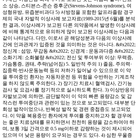
소 상승, 스티븐스-존슨 증후군(Stevens-Johnson syndrome), 여
성형유방, 유즙분비과다 5) 서방정을 포함한 알프라졸람 경구
제의 국내 자발적 이상사례 보고자료(1989-2015년 6월)를 분석
한 결과, 이상사례가 보고된 다른 의약품에서 발생한 이상사례
에 비해 통계적으로 유의하게 많이 보고된 이상사례는 다음과
같이 나타났다. 다만, 이로서 곧 해당성분과 다음의 이상사례
간에 인과관계가 입증된 것을 의미하는 것은 아니다. &#x2022;
정신계 : 섬망, 무감동 &#x2022; 신경계 : 운동과다증 &#x2022;
소화기계: 소화불량 &#x2022; 전신 및 투여부위 이상: 무력증,
가슴통증, 권태, 추락(넘어짐) 5. 일반적 주의 1) 졸음, 주의력·
집중력·반사운동능력 등의 저하가 일어날 수 있으므로 이 약
을 투여중인 환자는 자동차운전 등 위험을 수반하는 기계조작
을 하지 않도록 주의한다. 2) 장기간 치료시 혈액검사, 간기능
검사 및 요검사를 정기적으로 실시하도록 한다. 3) 이상반응의
자발보고에 의하면, 금단발작이 이 약의 빠른 용량감소 및 갑
작스런 투여중단과 관련이 있는 것으로 보고되었다. 대부분 단
회성 발작이었으나, 반복성 발작 및 경련 중첩증도 보고되었
다. 이 약을 복용중인 환자에게 투여를 중지하고자 할 경우에
는 좋은 치료상태를 유지하면서 천천히 용량을 감소하여야 하
며, 보통 3일 간격으로 0.5 mg이하로 감량하는 것이 제시되어
있으며 더 낮은 용량이 요구되는 경우도 있다. 4) 심한 우울증