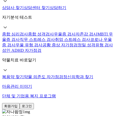
상담사 찾기
상담센터 찾기
상담하기
자기분석 테스트
종합 심리검사
종합 성격검사
우울증 검사
자존감 검사
MBTI 우
울증 검사
직무 스트레스 검사
취업 스트레스 검사
코로나 우울
증 검사
우울 유형 검사
공황 증상 자가점검
정밀 성격유형 검사
성인 ADHD 자가점검
약물치료 바로알기
복용약 찾기
약물 의존도 자가점검
정신의학과 찾기
마음관리 이야기
단체 및 기업용 복지 프로그램
회원가입
로그인