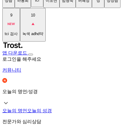
tci
상담
하용희
이초연
임명숙
허혜정
성
성상담
9
10
tci 검사
녹색 adhd약
앱 다운로드
로그인을 해주세요
커뮤니티
오늘의 명언/성경
오늘의 명언
오늘의 성경
전문가와 심리상담