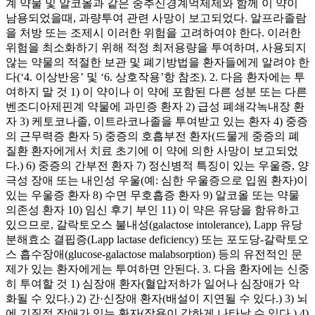
계 약물 및 알코올과 같은 중추신경계억제제와 함께 이 약이
남용되었을때, 과량투여 관련 사망이 보고되었다. 알프라졸람
을 처방 또는 조제시 이러한 위험을 고려하여야 한다. 이러한
위험을 최소화하기 위해 적정 최저용량을 투여하며, 사용되지
않는 약물의 적절한 보관 및 폐기방법을 환자들에게 알려야 한
다(‘4. 이상반응’ 및 ‘6. 상호작용’항 참조). 2. 다음 환자에는 투
여하지 말 것 1) 이 약이나 이 약에 포함된 다른 성분 또는 다른
벤조디아제핀계 약물에 과민증 환자 2) 급성 폐쇄각녹내장 환
자 3) 케토코나졸, 이트라코나졸을 투여받고 있는 환자 4) 중증
의 근무력증 환자 5) 중증의 호흡부전 환자(드물게 중증의 폐
질환 환자에게서 치료 초기에 이 약에 의한 사망이 보고되었
다.) 6) 중증의 간부전 환자 7) 정신병적 특징이 있는 우울증, 양
극성 장애 또는 내인성 우울(예: 심한 우울증으로 입원 환자)이
있는 우울증 환자 8) 수면 무호흡증 환자 9) 알코올 또는 약물
의존성 환자 10) 임신 후기 부인 11) 이 약은 유당을 함유하고
있으므로, 갈락토오스 불내성(galactose intolerance), Lapp 유당
분해효소 결핍증(Lapp lactase deficiency) 또는 포도당-갈락토오
스 흡수장애(glucose-galactose malabsorption) 등의 유전적인 문
제가 있는 환자에게는 투여하면 안된다. 3. 다음 환자에는 신중
히 투여할 것 1) 심장애 환자(혈압저하가 일어나 심장애가 악
화될 수 있다.) 2) 간·신장애 환자(배설이 지연될 수 있다.) 3) 뇌
에 기질적 장애가 있는 환자(작용이 강하게 나타날 수 있다.) 4)