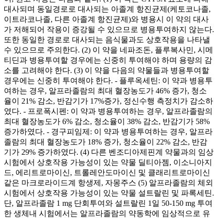
대사되며 동일경로로 대사되는 아졸계 항진균제(케토코나졸,
이트라코나졸, 다른 아졸계 항진균제)와 병용시 이 약의 대사
가 저해되어 작용이 증강될 수 있으므로 병용투여하지 않는다.
또한 동일한 경로로 대사되는 음식물과도 상호작용을 나타낼
수 있으므로 주의한다. (2) 이 약을 네파조돈, 플루복사민, 시메
티딘과 병용투여할 경우에는 신중히 투여해야 하며 용량의 감
소를 고려해야 한다. (3) 이 약을 다음의 약물들과 병용투여할
경우에는 신중히 투여해야 한다. - 플루옥세틴: 이 약과 병용투
여하는 경우, 알프라졸람의 최대 혈장농도가 46% 증가, 청소
율이 21% 감소, 반감기가 17%증가, 정신수행 측정치가 감소하
였다. - 프로폭시펜: 이 약과 병용투여하는 경우, 알프라졸람의
최대 혈장농도가 6% 감소, 청소율이 38% 감소, 반감기가 58%
증가하였다. - 경구피임제: 이 약과 병용투여하는 경우, 알프라
졸람의 최대 혈장농도가 18% 증가, 청소율이 22% 감소, 반감
기가 29% 증가하였다. (4) 다른 벤조디아제핀계 약물과의 임상
시험에서 상호작용 가능성이 있는 약물 딜티아젬, 이소니아지
드, 에리트로마이신, 트롤레안도마이신 및 클래리트로마이신
같은 마크로라이드계 항생제, 자몽주스 (5) 알프라졸람의 체외
시험에서 상호작용 가능성이 있는 약물 설트랄린 및 파록세틴.
단, 알프라졸람 1 mg 단회투여와 설트랄린 1일 50-150 mg 투여
한 생체내 시험에서는 알프라졸람의 약동학에 임상적으로 유