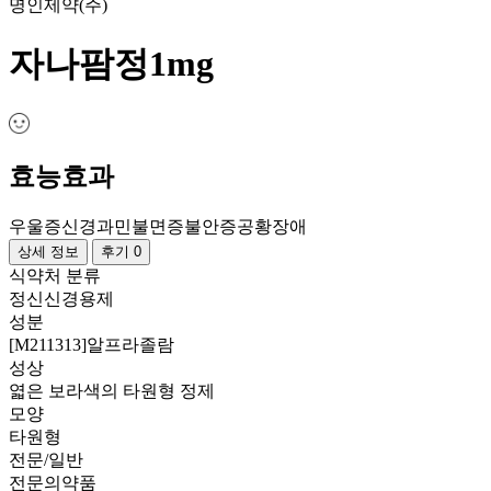
명인제약(주)
자나팜정1mg
효능효과
우울증
신경과민
불면증
불안증
공황장애
상세 정보
후기 0
식약처 분류
정신신경용제
성분
[M211313]알프라졸람
성상
엷은 보라색의 타원형 정제
모양
타원형
전문/일반
전문의약품