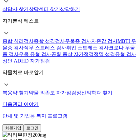
상담사 찾기
상담센터 찾기
상담하기
자기분석 테스트
종합 심리검사
종합 성격검사
우울증 검사
자존감 검사
MBTI 우
울증 검사
직무 스트레스 검사
취업 스트레스 검사
코로나 우울
증 검사
우울 유형 검사
공황 증상 자가점검
정밀 성격유형 검사
성인 ADHD 자가점검
약물치료 바로알기
복용약 찾기
약물 의존도 자가점검
정신의학과 찾기
마음관리 이야기
단체 및 기업용 복지 프로그램
회원가입
로그인