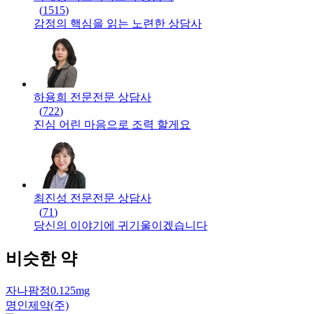
(
1515
)
감정의 핵심을 읽는 노련한 상담사
하용희 전문
전문
상담사
(
722
)
진심 어린 마음으로 조력 할게요
최진성 전문
전문
상담사
(
71
)
당신의 이야기에 귀기울이겠습니다
비슷한 약
자나팜정0.125mg
명인제약(주)