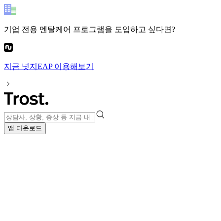
기업 전용 멘탈케어 프로그램
을 도입하고 싶다면?
지금
넛지EAP
이용해보기
앱 다운로드