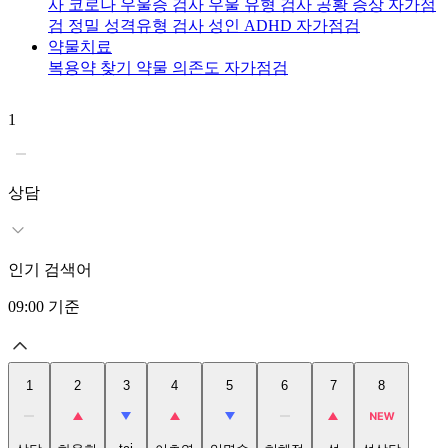
사
코로나 우울증 검사
우울 유형 검사
공황 증상 자가점
검
정밀 성격유형 검사
성인 ADHD 자가점검
약물치료
복용약 찾기
약물 의존도 자가점검
1
2
상담
인기 검색어
09:00
기준
1
2
3
4
5
6
7
8