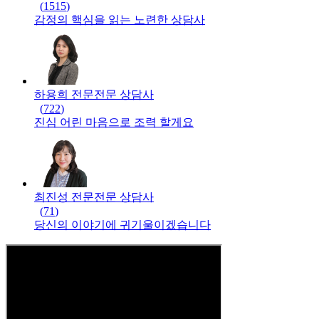
(
1515
)
감정의 핵심을 읽는 노련한 상담사
하용희 전문
전문
상담사
(
722
)
진심 어린 마음으로 조력 할게요
최진성 전문
전문
상담사
(
71
)
당신의 이야기에 귀기울이겠습니다