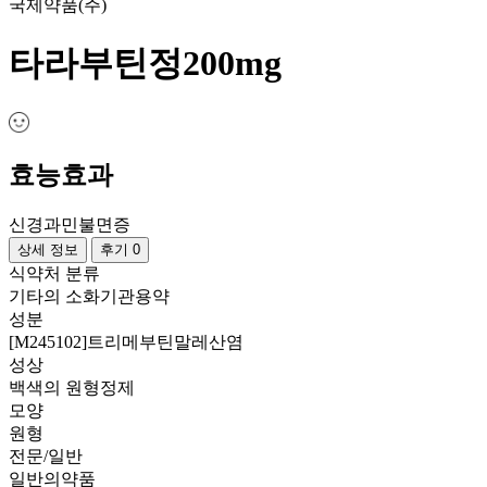
국제약품(주)
타라부틴정200mg
효능효과
신경과민
불면증
상세 정보
후기 0
식약처 분류
기타의 소화기관용약
성분
[M245102]트리메부틴말레산염
성상
백색의 원형정제
모양
원형
전문/일반
일반의약품