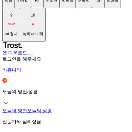
tci
상담
하용희
이초연
임명숙
허혜정
성
성상담
9
10
tci 검사
녹색 adhd약
앱 다운로드
로그인을 해주세요
커뮤니티
오늘의 명언/성경
오늘의 명언
오늘의 성경
전문가와 심리상담