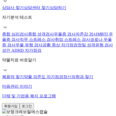
상담사 찾기
상담센터 찾기
상담하기
자기분석 테스트
종합 심리검사
종합 성격검사
우울증 검사
자존감 검사
MBTI 우
울증 검사
직무 스트레스 검사
취업 스트레스 검사
코로나 우울
증 검사
우울 유형 검사
공황 증상 자가점검
정밀 성격유형 검사
성인 ADHD 자가점검
약물치료 바로알기
복용약 찾기
약물 의존도 자가점검
정신의학과 찾기
마음관리 이야기
단체 및 기업용 복지 프로그램
회원가입
로그인