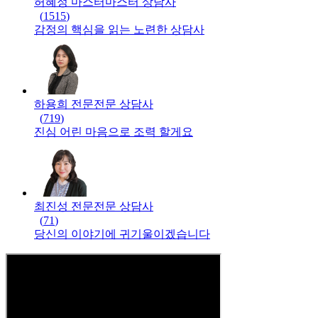
허혜정 마스터
마스터
상담사
(
1515
)
감정의 핵심을 읽는 노련한 상담사
하용희 전문
전문
상담사
(
719
)
진심 어린 마음으로 조력 할게요
최진성 전문
전문
상담사
(
71
)
당신의 이야기에 귀기울이겠습니다