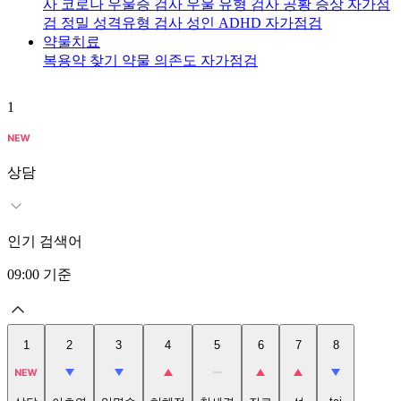
사
코로나 우울증 검사
우울 유형 검사
공황 증상 자가점
검
정밀 성격유형 검사
성인 ADHD 자가점검
약물치료
복용약 찾기
약물 의존도 자가점검
1
2
상담
인기 검색어
09:00
기준
1
2
3
4
5
6
7
8