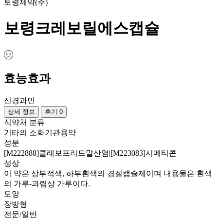
보령제약(주)
보령크레보릴에스캡슐
효능효과
신경과민
상세 정보
후기 0
식약처 분류
기타의 소화기관용약
성분
[M222888]클레보프리드말산염|[M223083]시메티콘
성상
이 약은 상부적색, 하부흰색의 경질캡슐제이며 내용물은 흰색
의 가루-과립상 가루이다.
모양
장방형
전문/일반