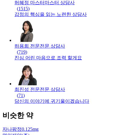
허혜정 마스터
마스터
상담사
(
1515
)
감정의 핵심을 읽는 노련한 상담사
하용희 전문
전문
상담사
(
719
)
진심 어린 마음으로 조력 할게요
최진성 전문
전문
상담사
(
71
)
당신의 이야기에 귀기울이겠습니다
비슷한 약
자나팜정0.125mg