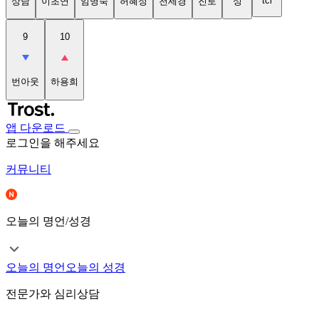
tci
상담
이초연
임명숙
허혜정
천세경
진로
성
9
10
번아웃
하용희
앱 다운로드
로그인을 해주세요
커뮤니티
오늘의 명언/성경
오늘의 명언
오늘의 성경
전문가와 심리상담