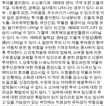
투여를 중지한다. 3) 소화기계 : 때때로 변비, 구역 또한 드물게
구갈, 식욕부진, 공복감, 설사등이 나타나는 경우가 있다. 4) 피
부 : 드물게 피진, 가려움증, 두드러기가 나타날 수 있으므로 이
와 같은 경우에는 투 여를 중지한다. 5) 내분비계 : 드물게 유즙
누출, 과프로락틴혈증, 유선긴장, 무월경, 월경이상, 여성형 유
방, 발기부전이 나타날 수 있다. 6) 간장 : 때때로 GOT, GPT 상
승이 나타날 수 있다. 7) 혈액 : 메트헤모글로빈혈증이 나타날
수 있다. 8) 기타 : 때때로 탈력감, 권태감, 드물게 수명감(羞明
感)이 나타날 수 있다. 4. 일반적 주의 1) 이 약을 투여중인 환자
는 자동차 운전 등 위험을 수반한 기계조작에는 종사하지 않도
록 주의한다. 2) 진토작용에 의하여 장폐색, 뇌부종 등에 의한
구토증상을 은폐할 우려가 있으므로 충 분히 관찰하고 신중히
투여한다. 5. 상호작용 1) 페노치아짓계 및 항도파민계 약물의
중추신경계에 대한 작용을 증강시킬 수 있다. 2) 디곡신 및 시
메티딘의 효과를 감소시킬 수 있다. 3) 항콜린성 약물과 마약
성 진통제는 소화관 내에서 이 약의 효과를 감소시킬 수 있다.
4) 알코올, 신경안정제, 수면제 또는 마약류와 병용투여시 진
정작용이 나타날 수 있다. 6. 소아에 대한 투여 소아에 대한 안
전성은 확립되어 있지 않다. 7. 임부에 대한 투여 임신중의 투
여에 대한 안전성은 확립되어 있지 않으므로 임부 또는 임신하
고 있을 가능성이 있는 부인에는 치료상의 유익성이 위험성을