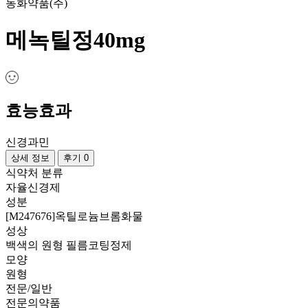
동화약품(주)
메녹틸정40mg
효능효과
신경과민
상세 정보
후기 0
식약처 분류
자율신경제
성분
[M247676]옥틸로늄브롬화물
성상
백색의 원형 필름코팅정제
모양
원형
전문/일반
전문의약품