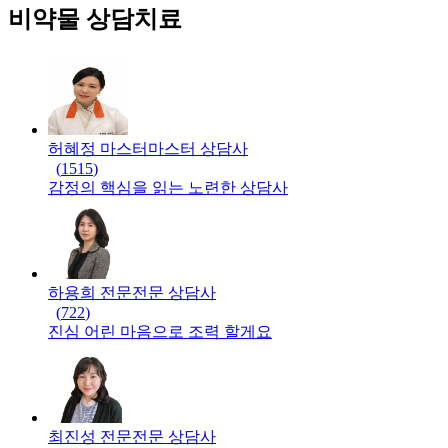
비약물 상담치료
허혜정 마스터
마스터
상담사
(
1515
)
감정의 핵심을 읽는 노련한 상담사
하용희 전문
전문
상담사
(
722
)
진심 어린 마음으로 조력 할게요
최진성 전문
전문
상담사