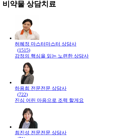
비약물 상담치료
허혜정 마스터
마스터
상담사
(
1515
)
감정의 핵심을 읽는 노련한 상담사
하용희 전문
전문
상담사
(
722
)
진심 어린 마음으로 조력 할게요
최진성 전문
전문
상담사