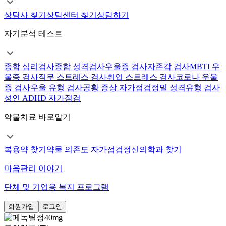
상담사 찾기
상담센터 찾기
상담하기
자기분석 테스트
종합 심리검사
종합 성격검사
우울증 검사
자존감 검사
MBTI 우
울증 검사
직무 스트레스 검사
취업 스트레스 검사
코로나 우울
증 검사
우울 유형 검사
공황 증상 자가점검
정밀 성격유형 검사
성인 ADHD 자가점검
약물치료 바로알기
복용약 찾기
약물 의존도 자가점검
정신의학과 찾기
마음관리 이야기
단체 및 기업용 복지 프로그램
회원가입
로그인