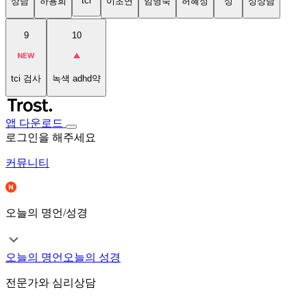
tci
상담
하용희
이초연
임명숙
허혜정
성
성상담
9
10
tci 검사
녹색 adhd약
앱 다운로드
로그인을 해주세요
커뮤니티
오늘의 명언/성경
오늘의 명언
오늘의 성경
전문가와 심리상담