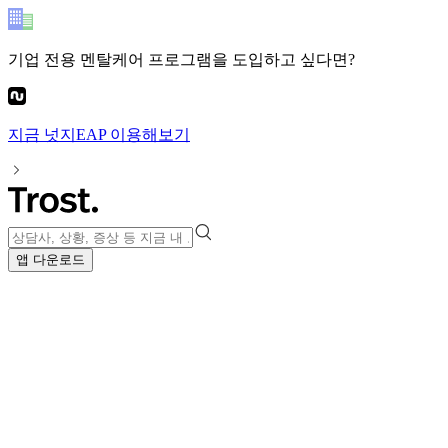
기업 전용 멘탈케어 프로그램
을 도입하고 싶다면?
지금
넛지EAP
이용해보기
앱 다운로드