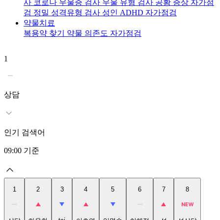
사
코로나 우울증 검사
우울 유형 검사
공황 증상 자가점
검
정밀 성격유형 검사
성인 ADHD 자가점검
약물치료
복용약 찾기
약물 의존도 자가점검
1
2
상담
인기 검색어
09:00
기준
1
2
3
4
5
6
7
8