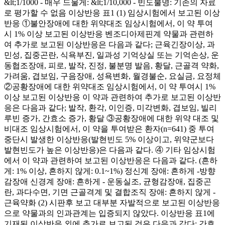
&lt;1/1000 - 매우 드물게: &lt;1/10,000 - 빈도불명: 기존의 자료
로 평가할 수 없음 이상반응 표1 (1) 임상시험에서 보고된 이상
반응 ①불안장애에 대한 위약대조 임상시험에서, 이 약 투여
시 1% 이상 보고된 이상반응 벤조디아제핀계 약물과 관련하
여 추가로 보고된 이상반응은 다음과 같다; 근육긴장이상, 과
민성, 집중곤란, 식욕부진, 일과성 기억상실 또는 기억손상, 운
동협조장애, 피로, 발작, 진정, 불분명 발음, 황달, 근골격 약화,
가려움, 겹보임, 구음장애, 성욕변화, 월경불순, 요실금, 요정체
②공황장애에 대한 위약대조 임상시험에서, 이 약 투여시 1%
이상 보고된 이상반응 이 약과 관련하여 추가로 보고된 이상반
응은 다음과 같다; 발작, 환각, 이인증, 미각변화, 겹보임, 빌리
루빈 증가, 간효소 증가, 황달 ③공황장애에 대한 위약 대조 및
비대조 임상시험에서, 이 약을 투여받은 환자(n=641) 중 투여
중단시 발생한 이상반응(발현빈도 5% 이상이고, 위약군보다
발현빈도가 높은 이상반응)은 다음과 같다. ④ 기타 임상시험
에서 이 약과 관련하여 보고된 이상반응은 다음과 같다. (흔하
게: 1% 이상, 흔하지 않게: 0.1~1%) 정신계 장애: 흔하게 -방향
감장애 신경계 장애: 흔하게 - 운동실조, 균형감장애, 집중곤
란, 과다수면, 기면 근골격계 및 결합조직 장애: 흔하지 않게 -
근육약화 (2) 시판후 보고 대부분 자발적으로 보고된 이상반응
으로 약물과의 인과관계는 입증되지 않았다. 이상반응 표1에
기재된 이상반응 외에 추가로 보고된 것은 다음과 같다: 간효