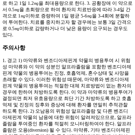
로 하고 1일 1.2㎎을 최대용량으로 한다. 3. 공황장애 이 약으로
서 0.5㎎을 초회량으로 하여 환자의 치료반응에 따라 3-4일 간
격으로 1㎎이하로 증량하여 1일 평균 5-6㎎을 3-4회에 분할하
여 투여한다. 치료를 중지하고자 할 경우에는 보통 3일 간격으
로 0.5㎎이하로 감량하거나 더 낮은 용량이 요구되는 경우도
있다.
주의사항
1. 경고 1) 마약류와 벤조디아제핀계 약물의 병용투여 시 위험
성 마약류와 이 약의 성분인 알프라졸람을 포함한 벤조디아제
핀계 약물의 병용투여는 진정, 호흡억제, 혼수상태 및 사망을
초래할 수 있다. 이러한 위험성 때문에, 마약류와 벤조디아제
핀계 약물의 병용투여는 적절한 대체 치료방법이 없는 환자의
경우에 한하여 처방하도록 한다. 이 약과 마약류의 병용투여가
결정되면 최저 유효용량으로 최단 기간 처방하도록 하고 호흡
억제 및 진정의 징후와 증상에 대해 환자를 면밀히 추적관찰
하도록 한다. 2) 오남용의 위험성 알프라졸람 및 다른 벤조디
아제핀계 약물의 남용에 대한 위험이 알려져있으므로, 알프라
졸람을 투여중인 환자를 적절히 모니터링하여야 한다. 알프라
졸람은 오용(diversion) 될 수 있다. 마약류, 기타 벤조디아제핀