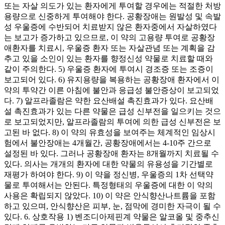
또는 자살 의도가 있는 환자에게 투여할 경우에는 적절한 처방
용량으로 신중하게 투여해야 한다. 공황장애는 원발성 및 속발
성 우울증에 수반되어 치료받지 않은 환자중에서 자살하였다
는 보고가 증가하고 있으므로, 이 약의 고용량 투여로 공황장
애환자를 치료시, 우울증 환자 또는 자살관념 또는 계획을 감
추고 있을 소인이 있는 환자를 향정신성 약물로 치료할 때와
같이 주의한다. 5) 우울증 환자에 투여시 경조증 또는 조증이
보고되어 있다. 6) 유지용량을 복용하는 공황장애 환자에서 이
약의 투약간 이른 아침에 불안과 응급성 불안증상이 보고되었
다. 7) 알프라졸람은 약한 요산배설 촉진효과가 있다. 요산배
설 촉진효과가 있는 다른 약물은 급성 신부전을 일으키는 것으
로 보고되었지만, 알프라졸람의 투여에 의한 급성 신부전은 보
고된 바 없다. 8) 이 약의 유효성을 보여주는 체계적인 임상시
험에서 불안장애는 4개월간, 공황장애에서는 4-10주 간으로
설정된 바 있다. 그러나 공황장애 환자는 8개월까지 치료될 수
있다. 의사는 개개의 환자에 대한 약물의 유용성을 기간별로
재평가 하여야 한다. 9) 이 약을 정신병, 우울증의 1차 선택약
물로 투여해서는 안된다. 특정형태의 우울증에 대한 이 약의
사용은 확립되지 않았다. 10) 이 약은 안식향산나트륨을 포함
하고 있으며, 안식향산은 피부, 눈, 점막에 경미한 자극이 될 수
있다. 6. 상호작용 1) 벤조디아제핀계 약물은 알코올 및 중추신