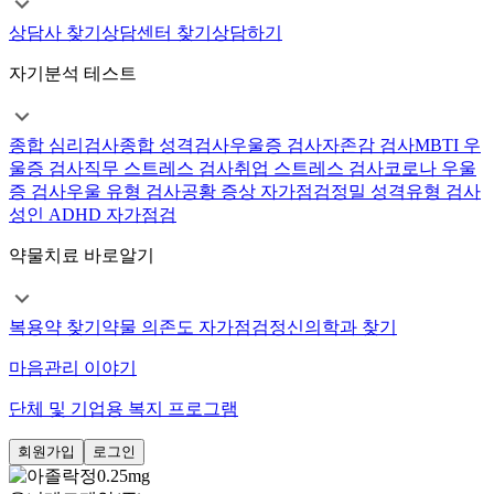
상담사 찾기
상담센터 찾기
상담하기
자기분석 테스트
종합 심리검사
종합 성격검사
우울증 검사
자존감 검사
MBTI 우
울증 검사
직무 스트레스 검사
취업 스트레스 검사
코로나 우울
증 검사
우울 유형 검사
공황 증상 자가점검
정밀 성격유형 검사
성인 ADHD 자가점검
약물치료 바로알기
복용약 찾기
약물 의존도 자가점검
정신의학과 찾기
마음관리 이야기
단체 및 기업용 복지 프로그램
회원가입
로그인