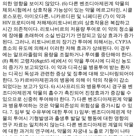
의한 영향을 보이지 않았다. (6) 다른 벤조디아제핀계 약물의
체외시험에서 상호작용 가능성이 있는 약물 에르고타민, 시클
로스포린, 아미오다론, 니카르디핀 및 니페디핀 (7) 이 약과
HIV프로티아제 저해제(리토나비르)의 상호작용은 복잡하고
시간 의존적이다. 리토나비르의 저용량 투여로 이 약의 청소율
에 장애를 초래하여 소실 반감기가 연장되고 임상 효과가 증가
된다. 그러나, 리토나비르의 장기간 투여에 의해서는, CYP3A
효소의 유도에 의해서 이러한 저해 효과가 상쇄된다. 이 경우
에는 알프라졸람의 용량을 조절하거나 투여를 중단해야 한다.
(8) 특히 고령자(&gt;65 세)에서 이 약을 투여시에 디곡신 농도
의 증가가 보고되었다. 이 약과 디곡신을 병용투여 받는 환자
는 디곡신 독성과 관련한 증상 및 징후에 대해 모니터링되어야
한다. 5) 카르바마제핀과의 병용에 의해 이 약의 작용이 감소
되었다는 보고가 있다. 6) 시사프리드와 병용투여시 경구용 벤
조디아제핀계 약물의 흡수가 촉진되어 진정효과가 증강될 수
있으므로 신중히 투여해야 한다. 7) 다른 벤조디아제핀계 약물
과 병용투여하는 것은 약물의존성의 위험성을 증가시킬 수 있
다. 7. 임부 및 수유부에 대한 투여 1) 임부: 벤조디아제핀계 약
물의 투여시 기형발생과 출생후 발달 및 행동에 대한 영향의
연구 자료는 일치하지 않는다. 다른 벤조디아제핀 계열의 약물
에 대한 과거의 연구에서, 약물의 자궁내 노출로 기형이 나타