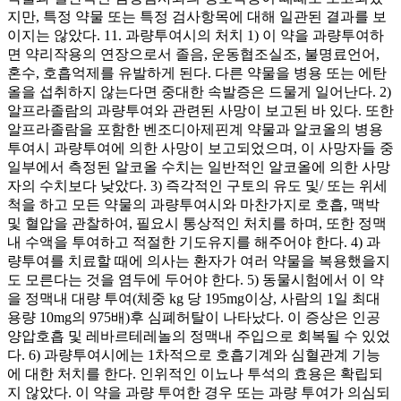
지만, 특정 약물 또는 특정 검사항목에 대해 일관된 결과를 보
이지는 않았다. 11. 과량투여시의 처치 1) 이 약을 과량투여하
면 약리작용의 연장으로서 졸음, 운동협조실조, 불명료언어,
혼수, 호흡억제를 유발하게 된다. 다른 약물을 병용 또는 에탄
올을 섭취하지 않는다면 중대한 속발증은 드물게 일어난다. 2)
알프라졸람의 과량투여와 관련된 사망이 보고된 바 있다. 또한
알프라졸람을 포함한 벤조디아제핀계 약물과 알코올의 병용
투여시 과량투여에 의한 사망이 보고되었으며, 이 사망자들 중
일부에서 측정된 알코올 수치는 일반적인 알코올에 의한 사망
자의 수치보다 낮았다. 3) 즉각적인 구토의 유도 및/ 또는 위세
척을 하고 모든 약물의 과량투여시와 마찬가지로 호흡, 맥박
및 혈압을 관찰하여, 필요시 통상적인 처치를 하며, 또한 정맥
내 수액을 투여하고 적절한 기도유지를 해주어야 한다. 4) 과
량투여를 치료할 때에 의사는 환자가 여러 약물을 복용했을지
도 모른다는 것을 염두에 두어야 한다. 5) 동물시험에서 이 약
을 정맥내 대량 투여(체중 kg 당 195mg이상, 사람의 1일 최대
용량 10mg의 975배)후 심폐허탈이 나타났다. 이 증상은 인공
양압호흡 및 레바르테레놀의 정맥내 주입으로 회복될 수 있었
다. 6) 과량투여시에는 1차적으로 호흡기계와 심혈관계 기능
에 대한 처치를 한다. 인위적인 이뇨나 투석의 효용은 확립되
지 않았다. 이 약을 과량 투여한 경우 또는 과량 투여가 의심되