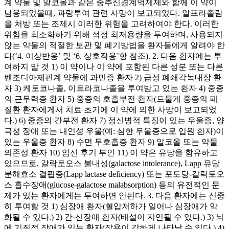
계 약물 및 알코올과 같은 중추신경계억제제와 함께 이 약이
남용되었을때, 과량투여 관련 사망이 보고되었다. 알프라졸람
을 처방 또는 조제시 이러한 위험을 고려하여야 한다. 이러한
위험을 최소화하기 위해 적정 최저용량을 투여하며, 사용되지
않는 약물의 적절한 보관 및 폐기방법을 환자들에게 알려야 한
다(‘4. 이상반응’ 및 ‘6. 상호작용’항 참조). 2. 다음 환자에는 투
여하지 말 것 1) 이 약이나 이 약에 포함된 다른 성분 또는 다른
벤조디아제핀계 약물에 과민증 환자 2) 급성 폐쇄각녹내장 환
자 3) 케토코나졸, 이트라코나졸을 투여받고 있는 환자 4) 중증
의 근무력증 환자 5) 중증의 호흡부전 환자(드물게 중증의 폐
질환 환자에게서 치료 초기에 이 약에 의한 사망이 보고되었
다.) 6) 중증의 간부전 환자 7) 정신병적 특징이 있는 우울증, 양
극성 장애 또는 내인성 우울(예: 심한 우울증으로 입원 환자)이
있는 우울증 환자 8) 수면 무호흡증 환자 9) 알코올 또는 약물
의존성 환자 10) 임신 후기 부인 11) 이 약은 유당을 함유하고
있으므로, 갈락토오스 불내성(galactose intolerance), Lapp 유당
분해효소 결핍증(Lapp lactase deficiency) 또는 포도당-갈락토오
스 흡수장애(glucose-galactose malabsorption) 등의 유전적인 문
제가 있는 환자에게는 투여하면 안된다. 3. 다음 환자에는 신중
히 투여할 것 1) 심장애 환자(혈압저하가 일어나 심장애가 악
화될 수 있다.) 2) 간·신장애 환자(배설이 지연될 수 있다.) 3) 뇌
에 기질적 장애가 있는 환자(작용이 강하게 나타날 수 있다.) 4)