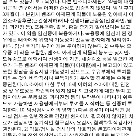
날 수도 있음이 보고되었다. 다른 벤조디아제핀계 약물에 대한
최근의 연구에서는 어떠한 손상도 입증되지 않았다. 임신 후기
3개월이나 분만시 벤조디아제핀계 약물에 노출된 영아에서 이
완소아증후군(근긴장저하)이나 신생아금단증상(신경과민, 떨
림, 과긴장 등), 포유곤란, 졸음, 황달 증가가 일어났다는 보고
가 있다. 이 약을 임신중에 복용하거나, 복용중에 임신이 된 경
우에는 태아에게 위험의 가능성이 있음을 환자에게 알려줘야
한다. 임신 후기의 부인에게는 투여하지 않는다. 2) 수유부: 모
유중 이 약을 포함한, 벤조디아제핀계 약물의 농도는 낮지만,
모유중으로 이행하여 신생아에 기면, 체중감소 등을 일으킨 경
우가 다른 벤조디아제핀계 약물(디아제팜)에서 보고되어 있고
또한 황달을 증강시킬 가능성이 있으므로 수유부에의 투여를
피하는 것이 바람직하나 부득이하게 투여할 경우에는 수유를
중단한다. 8. 소아에 대한 투여 18세 이하의 소아에 대한 안전
성 및 유효성은 확립되어 있지 않다. 9. 고령자에 대한 투여 고
령자에서는 운동실조, 과다진정 등의 부작용이 나타나기 쉬우
므로 가능하면 저용량에서부터 투여를 시작하는 등 신중히 투
여한다. 10. 임상검사치에의 영향 1) 다른 경우가 아니라면 검
사실 검사는 일반적으로 건강한 환자에서 필요하지 않지만, 치
료가 연장되면 정기적인 혈구검사, 요검사, 혈액화학적검사가
권장된다. 2) 약물/검사실 검사상의 상호작용 벤조디아제핀계
약물과 일반적인 임상검사와의 상호작용이 때때로 보고되었