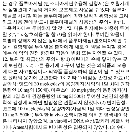
는 경우 플루마제닐 (벤조디아제핀수용체 길항제)은 호흡기계
와 심혈관계 기능의 처치에 보조제로 사용될 수 있다. 플루마
제닐로 처치할 때는 플루마제닐에 의한 발작의 위험성을 고려
하고 사용 전에 반드시 플루마제닐의 사용상의 주의사항(“1.
다음환자에는 투여하지 말 것”, “2. 다음 환자에는 신중히 투여
할 것”, “5. 상호작용”항 참고)을 읽어야 한다. 투여한 약물이
특별히 정해지지 않은 상태에서 플루마제닐(벤조디아제핀 수
용체 길항제)을 투여받은 환자에게 새로 이 약을 투여할 경우
에는 이 약의 진정·항경련 작용이 변화 또는 지연될 수 있다.
12. 보관 및 취급상의 주의사항 1) 어린이의 손에 닿지 않는 곳
에 보관한다. 2) 다른 용기에 바꾸어 넣는 것은 의약품의 오용
에 다른 사고발생이나 의약품 품질저하의 원인이 될 수 있으므
로 원래의 용기에 보관한다. 13. 기타 1) 비임상 안전성 자료 (1)
발암성: 랫드에 30 mg/kg/day의 용량까지(사람의 1일 최대 권장
용량인 10 mg의 150배), 마우스에 10 mg/kg/day의 용량까지(사
람의 1일 최대 권장용량인 10 mg의 50배) 투여한 2년간의 생물
학적 검정에 의하면 발암성은 관찰되지 않았다. (2) 변이원성:
랫드에 100 mg/kg/day의 용량까지(사람의 1일 최대 권장용량인
10 mg의 500배) 투여한 in vivo 소핵시험에 의하면 염색체이상
은 나타나지 않았으며, in vitro에서 DNA 손상/알카리 용출시험
이나 Ames시험에서도 변이원성은 입증되지 않았다. (3) 수태