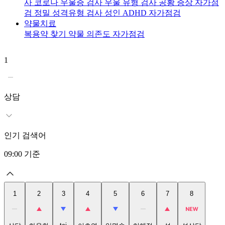
사
코로나 우울증 검사
우울 유형 검사
공황 증상 자가점
검
정밀 성격유형 검사
성인 ADHD 자가점검
약물치료
복용약 찾기
약물 의존도 자가점검
1
2
상담
인기 검색어
09:00
기준
1
2
3
4
5
6
7
8