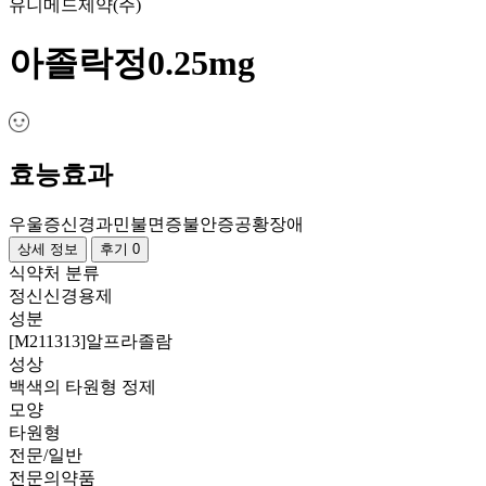
유니메드제약(주)
아졸락정0.25mg
효능효과
우울증
신경과민
불면증
불안증
공황장애
상세 정보
후기 0
식약처 분류
정신신경용제
성분
[M211313]알프라졸람
성상
백색의 타원형 정제
모양
타원형
전문/일반
전문의약품