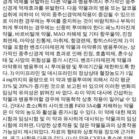
경계 억제를 유발하는 다른 약물과 병용투여시 추가적인 중추
신경계 억제효과를 유발한다. 다음 약물과의 병용 또는 알코올
섭취에 의하여 이 약의 중추신경억제작용이 증강될 수 있으므
로 이러한 경우에는 투여를 중지하는 것이 바람직하나 부득이
하게 투여하는 경우에는 신중히 투여해야 한다: 페노치아진계
약물, 바르비탈계 약물, MAO 저해제 및 기타 항우울약, 진정
최면제, 마약성 진통제, 마취제, 항경련제, 항히스타민제 2) 이
약을 포함한 벤조디아제핀계 약물과 마약류의 병용투여는, 상
가적인 중추신경계 억제 효과로 인해 진정, 호흡억제, 혼수상
태 및 사망의 위험성을 증가 시킨다. 벤조디아제핀계 약물과
마약류의 병용투여 시 투여용량 및 투여기간을 제한하도록 한
다. 3) 이미프라민 및 데시프라민의 정상상태 혈장농도가 1일
4 mg까지의 용량으로 이 약과 병용투여에 의해서 각각 평균
31% 및 20%가 증가된 것으로 보고된 바 있으며 이러한 변화의
임상적 유의성은 밝혀진 바 없다. 4) 이 약의 대사에 간섭하는
약물과 병용투여할 경우에 약동학적 상호 작용이 일어날 수 있
다. 간대사 효소(특히 사이토크롬 P450 3A4)를 저해하는 약물
은 이 약의 농도와 활성을 증가시킬 수 있다. 이 약에 대한 체외
시험과 임상시험 및 이 약과 유사하게 대사되는 약물과의 임상
시험에 의하면, 다양한 상호작용 및 많은 약물들과의 상호작용
가능성이 제시되었다. 자료의 형태와 상호작용 정도에 근거하
여, 권고 사항은 다음과 같다. (1) 이 약은 CYP3A 효소에 의해