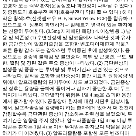
고령자 또는 쇠약 환자(운동실조나 과진정이 나타날 수 있다.)
5) 중등도의 호흡부전 환자(호흡부전이 악화 될 수 있다.) 6) 이
약은 황색5호(선셋옐로우 FCF, Sunset Yellow FCF)를 함유하고
있으므로 이 성분에 과민하거나 알레르기 병력이 있는 환자에
는 신중히 투여한다. (0.5mg 제제에만 해당.) 4. 이상반응 1) 남
용 및 의존성 (1) 수면진정제 및 알코올에서 나타난 것과 유사
한 금단증상이 알프라졸람을 포함한 벤조디아제핀계 약물의
빠른 용량 감소 또는 갑작스런 투여중단 후에 발생하였다. 증
상으로는 경증의 불쾌감 및 불면증과, 복부 및 근경련, 구토, 발
한, 떨림 및 경련 같은 주요 증상이 나타났다. (2) 금단현상의
발생률 및 중증도는 투여량 및 투여기간과 관련 있는 것으로
나타났다. 발작을 포함한 금단증상이 불안 치료의 권장용량 범
위에서 알프라졸람의 단기투여에서도 보고되었다. 금단증상
및 징후는 용량을 급하게 줄이거나 갑자기 중단한 후 더 두드
러지게 나타났다. 금단발작의 위험은 1일 4 mg을 초과한 용량
에서 증가할 수 있다. 공황장애 환자에 대한 시판후 임상시험
에서, 알프라졸람을 감량해야 하는 환자에게 있어서 더 천천히
감량할수록 금단관련 증상이 감소하는 관련성을 보였으며, 투
여기간은 영향을 주지 않았다. 알프라졸람을 1일 4 mg 이상 투
여받는 환자는 1일 4 mg 이하 투여받는 환자보다 약물을 감량
하기가 더 어려웠다. (3) 알프라졸람을 포함한 모든 벤조디아