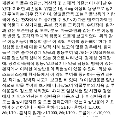
제핀계 약물은 습관성, 정신적 및 신체적 의존성이 나타날 수
있다. 이러한 의존성의 위험은 1일 4 mg 이상의 용량으로 장기
간 투여하는 경우 증가하며, 알코올중독 또는 약물남용의 기왕
력이 있는 환자에서 더 증가할 수 있다. 2) 다른 벤조디아제핀
계 약물과 마찬가지로, 흥분, 증가된 근육경직, 수면장애, 환각
과 같은 모순반응 및 초조, 분노, 자극과민과 같은 다른 이상행
동 반응 및 공격적/적대적 행동이 드물게 보고되었다. 위와 같
은 이상반응이 발생할 경우 이 약의 투여를 중단해야 한다. 이
상행동 반응에 대한 자발적 사례 보고의 많은 경우에서, 환자
들은 다른 중추신경계 약물의 병용투여 및 /또는 기저질환으로
다른 정신병적 상태에 있는 것으로 나타났다. 경계성 인격장
애, 공격적/폭력적 행동, 알코올이나 약물 남용의 병력이 있는
환자에서 이러한 이상반응의 위험성이 있을 수 있다. 외상 후
스트레스장애 환자들에서 이 약의 투여를 중단하는 동안 과민
성, 적개심, 강박적 사고가 보고된 바 있다. 3) 이상반응은 일반
적으로 약물 투여의 초기에 나타났으며 약물투여의 지속 및 투
여용량의 감소로 사라졌다. 4) 대조 임상시험 및 시판후 경험
에서 이 약과 연관된 이상반응은 다음과 같다. 이상반응의 빈
도는 임상시험자료 중 모든 인과관계가 있는 이상반응에 기초
하여 산정하였다. - 매우 흔하게: ≥1/10 - 흔하게: ≥1/100,
&lt;1/10 - 흔하지 않게: ≥1/1000, &lt;1/100 - 드물게: ≥1/10,000,