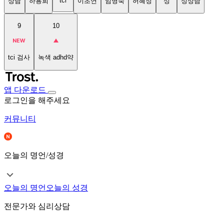
tci
상담
하용희
이초연
임명숙
허혜정
성
성상담
9
10
tci 검사
녹색 adhd약
앱 다운로드
로그인을 해주세요
커뮤니티
오늘의 명언/성경
오늘의 명언
오늘의 성경
전문가와 심리상담