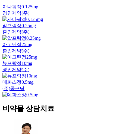
자나팜정0.125mg
명인제약(주)
알프람정0.25mg
환인제약(주)
아고틴정25mg
환인제약(주)
뉴프람정10mg
명인제약(주)
데파스정0.5mg
(주)종근당
비약물 상담치료