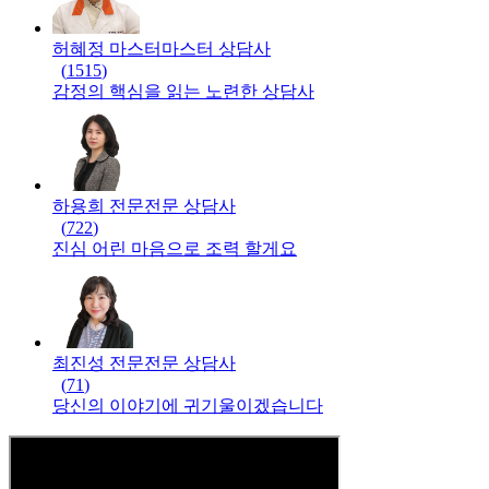
허혜정 마스터
마스터
상담사
(
1515
)
감정의 핵심을 읽는 노련한 상담사
하용희 전문
전문
상담사
(
722
)
진심 어린 마음으로 조력 할게요
최진성 전문
전문
상담사
(
71
)
당신의 이야기에 귀기울이겠습니다