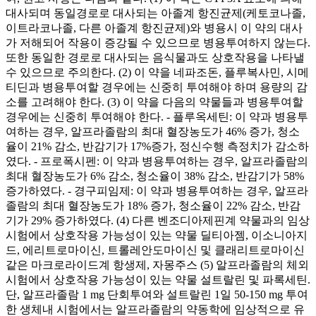
대사되며 동일경로로 대사되는 아졸계 항진균제(케토코나졸,
이트라코나졸, 다른 아졸계 항진균제)와 병용시 이 약의 대사
가 저해되어 작용이 증강될 수 있으므로 병용투여하지 않는다.
또한 동일한 경로로 대사되는 음식물과도 상호작용을 나타낼
수 있으므로 주의한다. (2) 이 약을 네파조돈, 플루복사민, 시메
티딘과 병용투여할 경우에는 신중히 투여해야 하며 용량의 감
소를 고려해야 한다. (3) 이 약을 다음의 약물들과 병용투여할
경우에는 신중히 투여해야 한다. - 플루옥세틴: 이 약과 병용투
여하는 경우, 알프라졸람의 최대 혈장농도가 46% 증가, 청소
율이 21% 감소, 반감기가 17%증가, 정신수행 측정치가 감소하
였다. - 프로폭시펜: 이 약과 병용투여하는 경우, 알프라졸람의
최대 혈장농도가 6% 감소, 청소율이 38% 감소, 반감기가 58%
증가하였다. - 경구피임제: 이 약과 병용투여하는 경우, 알프라
졸람의 최대 혈장농도가 18% 증가, 청소율이 22% 감소, 반감
기가 29% 증가하였다. (4) 다른 벤조디아제핀계 약물과의 임상
시험에서 상호작용 가능성이 있는 약물 딜티아젬, 이소니아지
드, 에리트로마이신, 트롤레안도마이신 및 클래리트로마이신
같은 마크로라이드계 항생제, 자몽주스 (5) 알프라졸람의 체외
시험에서 상호작용 가능성이 있는 약물 설트랄린 및 파록세틴.
단, 알프라졸람 1 mg 단회투여와 설트랄린 1일 50-150 mg 투여
한 생체내 시험에서는 알프라졸람의 약동학에 임상적으로 유