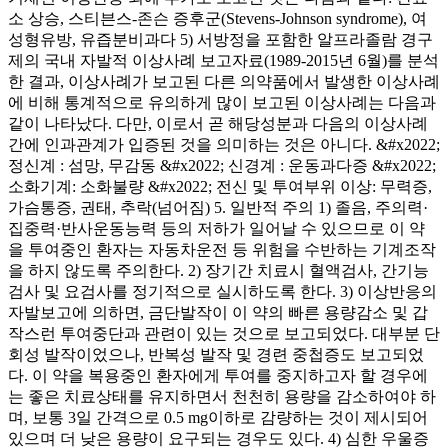
소 상승, 스티븐스-존슨 증후군(Stevens-Johnson syndrome), 여
성형유방, 유즙분비과다 5) 서방정을 포함한 알프라졸람 경구
제의 국내 자발적 이상사례 보고자료(1989-2015년 6월)를 분석
한 결과, 이상사례가 보고된 다른 의약품에서 발생한 이상사례
에 비해 통계적으로 유의하게 많이 보고된 이상사례는 다음과
같이 나타났다. 다만, 이로서 곧 해당성분과 다음의 이상사례
간에 인과관계가 입증된 것을 의미하는 것은 아니다. &#x2022;
정신계 : 섬망, 무감동 &#x2022; 신경계 : 운동과다증 &#x2022;
소화기계: 소화불량 &#x2022; 전신 및 투여부위 이상: 무력증,
가슴통증, 권태, 추락(넘어짐) 5. 일반적 주의 1) 졸음, 주의력·
집중력·반사운동능력 등의 저하가 일어날 수 있으므로 이 약
을 투여중인 환자는 자동차운전 등 위험을 수반하는 기계조작
을 하지 않도록 주의한다. 2) 장기간 치료시 혈액검사, 간기능
검사 및 요검사를 정기적으로 실시하도록 한다. 3) 이상반응의
자발보고에 의하면, 금단발작이 이 약의 빠른 용량감소 및 갑
작스런 투여중단과 관련이 있는 것으로 보고되었다. 대부분 단
회성 발작이었으나, 반복성 발작 및 경련 중첩증도 보고되었
다. 이 약을 복용중인 환자에게 투여를 중지하고자 할 경우에
는 좋은 치료상태를 유지하면서 천천히 용량을 감소하여야 하
며, 보통 3일 간격으로 0.5 mg이하로 감량하는 것이 제시되어
있으며 더 낮은 용량이 요구되는 경우도 있다. 4) 심한 우울증