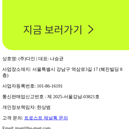
상호명: (주)다인 | 대표: 나승균
사업장소재지: 서울특별시 강남구 역삼로3길 17 (혜진빌딩 8
층)
사업자등록번호: 101-86-16191
통신판매업신고번호 : 제 2025-서울강남-03821호
개인정보책임자: 한상범
고객 문의:
트로스트 채널톡 문의
Email: trost@hu-mart.com