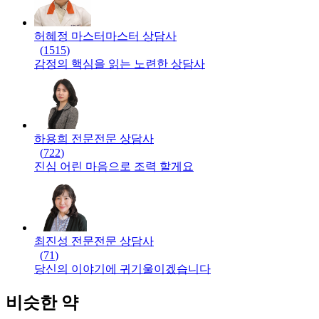
허혜정 마스터
마스터
상담사
(
1515
)
감정의 핵심을 읽는 노련한 상담사
하용희 전문
전문
상담사
(
722
)
진심 어린 마음으로 조력 할게요
최진성 전문
전문
상담사
(
71
)
당신의 이야기에 귀기울이겠습니다
비슷한 약