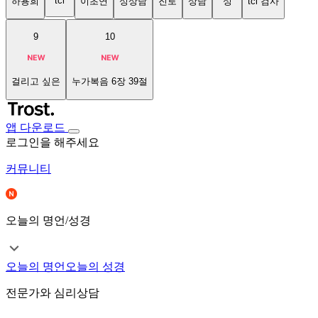
tci
하용희
이초연
성상담
진로
상담
성
tci 검사
9
10
걸리고 싶은
누가복음 6장 39절
앱 다운로드
로그인을 해주세요
커뮤니티
오늘의 명언/성경
오늘의 명언
오늘의 성경
전문가와 심리상담