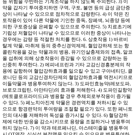
등 위험을 수반하는 기계조작을 하지 않도록 주의한다. 3) 이
약을 갑자기 투여중지하면 구역, 구토, 불면 등의 급성 금단증
상이 나타날 수 있으므로 점차적으로 감량한다. 4) 이 약은 진
토작용이 있어 다른 약물에 기인한 중독, 장폐색, 뇌종양 등에
의한 구토증상을 은폐할 수 있으므로 주의한다. 5) 치료초기에
기립성 저혈압이 나타날 수 있으므로 이러한 중상이 나타나는
경우에는 감량 등 적절한 처치를 한다. 6. 상호작용 1) 바르비
탈계 약물, 마취제 등의 중추신경억제제, 혈압강하제 또는 항
콜린작용을 갖는 약물과의 병용, 유기인살충제와의 접촉, 알코
올 섭취에 의해 상호작용이 증강될 수 있으므로 감량하는 등
신중히 투여한다. 2) 에피네프린과 기타 교감신경흥분제의 작
용에 길항하여 혈압강하효과를 일으킬 수 있고 구아네티딘, 클
로니딘 등의 교감신경차단제의 혈압강하효과를 역전시키므로
이들약물과 병용투여하지 않는다. 3) 도파민효능약(레보도파,
브로모크립틴, 아만타딘)의 효과를 저해한다. 4) 도파민길항약
(메토클로프라미드)과 병용할 경우 추체외로부작용이 증가될
수 있다. 5) 페노치아진계 약물은 경련역치를 저하시킬 수 있
으므로 항경련약의 투여량을 조절할 필요가 있다. 또한 페니토
인의 대사를 저해하여 독성을 증가시킬 수 있다. 6) 혈당강하
제에 대한 반응을 감소시키므로 용량을 조절하거나 병용투여
하지 않는다. 7) 이 약과 테르페나딘, 아스테미졸을 병용투여
시 QT연장, 심실성 부정맥을 일으킬 수 있으므로 병용투여하