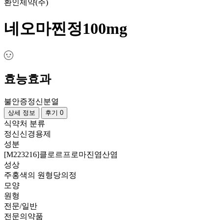
환인제약(주)
네오마찐정100mg
효능효과
불안증
정신분열
상세 정보
후기 0
식약처 분류
정신신경용제
성분
[M223216]클로르프로마진염산염
성상
주홍색의 원형당의정
모양
원형
전문/일반
전문의약품