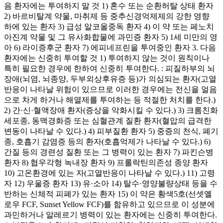
음 환자에는 투여하지 말 것 1) 혼수 또는 순환허탈 상태 환자
2) 바르비탈계 약물, 마취제 등 중추신경억제제의 강한 영향
하에 있는 환자 3) 급성 알코올중독 환자 4) 이 약 또는 페노치
아진계 약물 및 그 유사화합물에 과민증 환자 5) 1세 미만의 영
아 6) 라이증후군 환자 7) 에피네프린을 투여중인 환자 3. 다음
환자에는 신중히 투여할 것 1) 투여하지 않는 것이 원칙이나
특히 필요한 경우에 한하여 신중히 투여한다. : 피질하부의 뇌
장애(뇌염, 뇌종양, 두부외상후유증 등)가 의심되는 환자(고열
반응이 나타날 위험이 있으므로 이러한 경우에는 전신을 얼음
으로 차게 하거나 해열제를 투여하는 등 적절한 처치를 한다.)
2) 간·신·혈액장애 환자(증상을 악화시킬 수 있다.) 3) 크롬친화
세포종, 동맥경화증 또는 심혈관계 질환 환자(혈압의 급격한
변동이 나타날 수 있다.) 4) 피부질환 환자 5) 중증의 천식, 폐기
종, 호흡기 감염증 등의 환자(호흡억제가 나타날 수 있다.) 6)
간질 등의 경련성 질환 또는 그 병력이 있는 환자 7) 파킨슨병
환자 8) 협우각형 녹내장 환자 9) 프롤락틴의존성 종양 환자
10) 고온환경에 있는 자(고열반응이 나타날 수 있다.) 11) 고령
자 12) 우울증 환자 13) 유·소아 14) 탈수·영양불량상태 등을 수
반하는 신체적 피폐가 있는 환자 15) 이 약은 황색5호(선셋옐
로우 FCF, Sunset Yellow FCF)를 함유하고 있으므로 이 성분에
과민하거나 알레르기 병력이 있는 환자에는 신중히 투여한다.