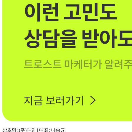
상호명: (주)다인 | 대표: 나승균