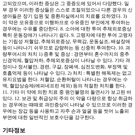
고되었으며, 이러한 증상은 그 중증도에 있어서 다양했다. 일
부 경우 이러한 증상들은 스스로 조절되었으나 다른 경우의 신
생아들은 장기 입원 및 중환자실에서의 치료를 요하였다. 3)
이 약은 모유중으로 이행하므로 수유중인 부인에게 투여하는
경우에는 수유를 중단한다. 8. 소아에 대한 투여 추체외로증상
특히 운동장애가 나타나기 쉽다. 9. 고령자에 대한 투여 고령자
는 기립성 저혈압, 추체외로증상, 무력감, 운동실조, 배설장애
등이 나타나기 쉬우므로 감량하는 등 신중히 투여한다. 10. 과
량투여시의 처치 1) 증후 및 증상 : 경면부터 혼수까지의 중추
신경억제, 혈압저하, 추체외로증상이 나타날 수 있다. 기타 격
정이나 정서불안, 경련, 구갈, 장폐색, 심전도변화, 부정맥 및
호흡억제 등이 나타날 수 있다. 2) 처치 : 특별한 해독제는 없고
유지요법을 한다. 저혈압, 순환허탈이 나타나는 경우에는 수
액, 혈압상승제(에피네프린 제외) 등의 적절한 처치를 한다.
11. 기타 이 약에 의한 치료 중 원인불명의 돌연사가 보고된 바
있다. 12. 보관 및 취급상의 주의 이 약을 다량으로 항상 취급하
는 경우에는 때때로 과민증상이 나타날 수 있으므로 이러한 경
우에는 장갑 등을 사용하고 자주 손과 얼굴 등을 씻어 노출피
부면에 대한 일반적인 보호수단을 강구한다.
기타정보