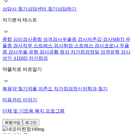
상담사 찾기
상담센터 찾기
상담하기
자기분석 테스트
종합 심리검사
종합 성격검사
우울증 검사
자존감 검사
MBTI 우
울증 검사
직무 스트레스 검사
취업 스트레스 검사
코로나 우울
증 검사
우울 유형 검사
공황 증상 자가점검
정밀 성격유형 검사
성인 ADHD 자가점검
약물치료 바로알기
복용약 찾기
약물 의존도 자가점검
정신의학과 찾기
마음관리 이야기
단체 및 기업용 복지 프로그램
회원가입
로그인