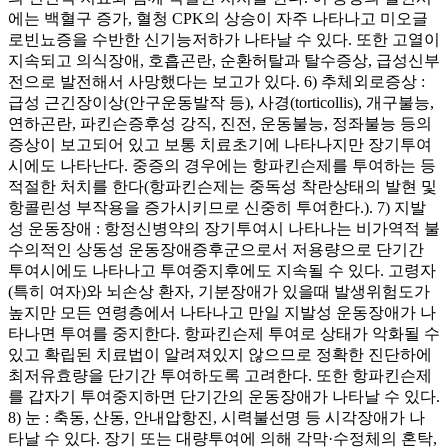
에는 백혈구 증가, 혈청 CPK의 상승이 자주 나타나고 미오글
로빈뇨증을 수반한 신기능저하가 나타날 수 있다. 또한 고열이
지속되고 의식장애, 호흡곤란, 순환허탈과 탈수증상, 급성신부
전으로 발전해서 사망했다는 보고가 있다. 6) 추체외로증상 :
급성 근긴장이상(안구운동발작 등), 사경(torticollis), 개구불능,
연하곤란, 파킨슨증후성 강직, 진전, 운동불능, 정좌불능 등의
증상이 보고되어 있고 보통 치료초기에 나타나지만 장기투여
시에도 나타난다. 중증의 경우에는 항파킨슨제를 투여하는 등
적절한 처치를 한다(항파킨슨제는 중독성 착란상태의 발현 및
항콜린성 부작용을 증가시키므로 신중히 투여한다.). 7) 지발
성 운동장애 : 항정신병약의 장기투여시 나타나는 비가역적 불
수의적인 상동성 운동장애증후군으로서 저용량으로 단기간
투여시에도 나타나고 투여중지후에도 지속될 수 있다. 고령자
(특히 여자)와 뇌손상 환자, 기분장애가 있을때 발생위험도가
높지만 모든 연령층에서 나타나고 만일 지발성 운동장애가 나
타나면 투여를 중지한다. 항파킨슨제 투여로 상태가 악화될 수
있고 확립된 치료법이 알려져있지 않으므로 정확한 진단하에
최저유효량을 단기간 투여하도록 고려한다. 또한 항파킨슨제
를 갑자기 투여중지하면 단기간의 운동장애가 나타날 수 있다.
8) 눈 : 축동, 산동, 안내압항진, 시력불선명 등 시각장애가 나
타날 수 있다. 장기 또는 대량투여에 의해 각막·수정체의 혼탁,