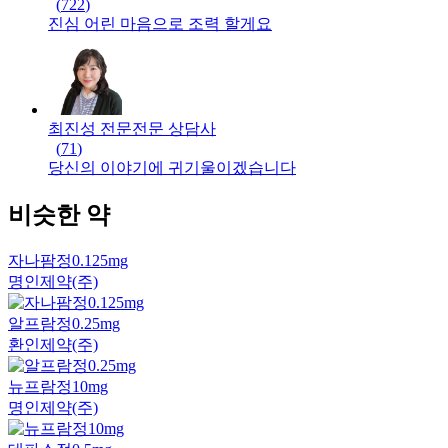
(
722
)
진심 어린 마음으로 조력 할게요
최진성 전문
전문
상담사
(
71
)
당신의 이야기에 귀기울이겠습니다
비슷한 약
자나팜정0.125mg
명인제약(주)
알프람정0.25mg
환인제약(주)
뉴프람정10mg
명인제약(주)