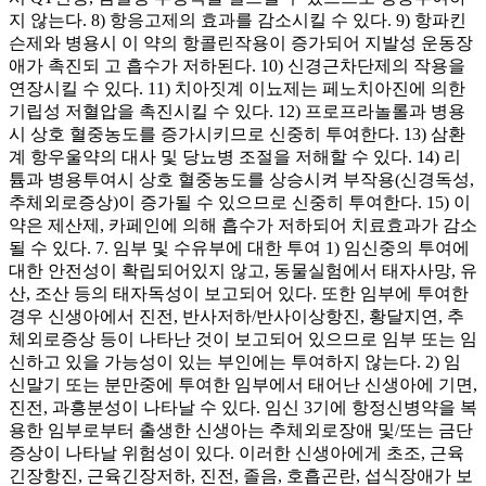
지 않는다. 8) 항응고제의 효과를 감소시킬 수 있다. 9) 항파킨
슨제와 병용시 이 약의 항콜린작용이 증가되어 지발성 운동장
애가 촉진되 고 흡수가 저하된다. 10) 신경근차단제의 작용을
연장시킬 수 있다. 11) 치아짓계 이뇨제는 페노치아진에 의한
기립성 저혈압을 촉진시킬 수 있다. 12) 프로프라놀롤과 병용
시 상호 혈중농도를 증가시키므로 신중히 투여한다. 13) 삼환
계 항우울약의 대사 및 당뇨병 조절을 저해할 수 있다. 14) 리
튬과 병용투여시 상호 혈중농도를 상승시켜 부작용(신경독성,
추체외로증상)이 증가될 수 있으므로 신중히 투여한다. 15) 이
약은 제산제, 카페인에 의해 흡수가 저하되어 치료효과가 감소
될 수 있다. 7. 임부 및 수유부에 대한 투여 1) 임신중의 투여에
대한 안전성이 확립되어있지 않고, 동물실험에서 태자사망, 유
산, 조산 등의 태자독성이 보고되어 있다. 또한 임부에 투여한
경우 신생아에서 진전, 반사저하/반사이상항진, 황달지연, 추
체외로증상 등이 나타난 것이 보고되어 있으므로 임부 또는 임
신하고 있을 가능성이 있는 부인에는 투여하지 않는다. 2) 임
신말기 또는 분만중에 투여한 임부에서 태어난 신생아에 기면,
진전, 과흥분성이 나타날 수 있다. 임신 3기에 항정신병약을 복
용한 임부로부터 출생한 신생아는 추체외로장애 및/또는 금단
증상이 나타날 위험성이 있다. 이러한 신생아에게 초조, 근육
긴장항진, 근육긴장저하, 진전, 졸음, 호흡곤란, 섭식장애가 보