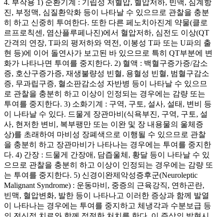
4. 부작용 1) 순환기계 : 기립성 저혈압, 혈압저하, 빈맥, 심계항
진, 부정맥, 심질환악화 등이 나타날 수 있으므로 관찰을 충분
히 하고 신중히 투여한다. 또한 다른 페노치아진계 약물(클로
르프로칙센, 염산플루페나진)에서 혈압저하, 심전도 이상(QT
간격의 연장, T파의 평저하와 역전, 이봉성 T파 또는 U파의 출
현 등)에 이어 돌연사가 보고된 바 있으므로 특히 QT부분에 변
화가 나타나면 투여를 중지한다. 2) 혈액 : 백혈구증가증/감소
증, 호산구증가증, 재생불량성 빈혈, 용혈성 빈혈, 범혈구감소
증, 무과립구증, 혈소판감소성 자반병 등이 나타날 수 있으므
로 관찰을 충분히 하고 이상이 인정되는 경우에는 감량 또는
투여를 중지한다. 3) 소화기계 : 구역, 구토, 설사, 설태, 변비 등
이 나타날 수 있다. 드물게 장관마비(식욕부진, 구역, 구토, 설
사, 현저한 변비, 복부팽만 또는 이완 및 장 내용물의 울체증
상)를 초래하여 마비성 장폐색으로 이행될 수 있으므로 관찰
을 충분히 하고 장관마비가 나타나는 경우에는 투여를 중지한
다. 4) 간장 : 드물게 간장애, 담즙울체, 황달 등이 나타날 수 있
으므로 관찰을 충분히 하고 이상이 인정되는 경우에는 감량 또
는 투여를 중지한다. 5) 신경이완제악성증후군(Neuroleptic
Malignant Syndrome) : 운동마비, 중증의 근육강직, 연하곤란,
빈맥, 혈압변화, 발한 등이 나타나고 이러한 증상과 함께 발열
이 나타나는 경우에는 투여를 중지하고 체냉각과 수분보급 등
의 전신적 치료와 함께 적절한 처치를 한다. 이 증상의 발현시