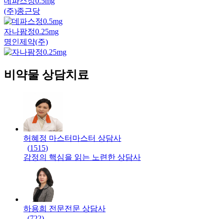
데파스정0.5mg
(주)종근당
자나팜정0.25mg
명인제약(주)
비약물 상담치료
허혜정 마스터
마스터
상담사
(
1515
)
감정의 핵심을 읽는 노련한 상담사
하용희 전문
전문
상담사
(
722
)