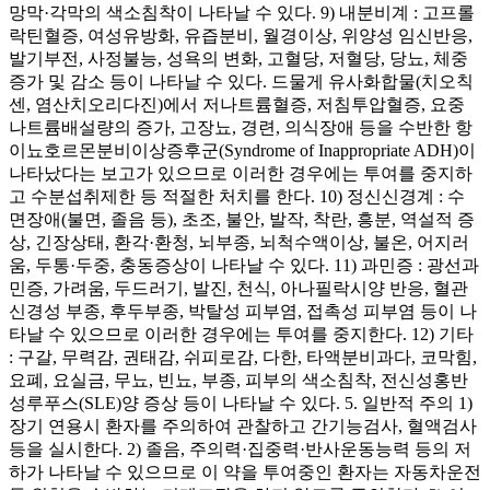
망막·각막의 색소침착이 나타날 수 있다. 9) 내분비계 : 고프롤
락틴혈증, 여성유방화, 유즙분비, 월경이상, 위양성 임신반응,
발기부전, 사정불능, 성욕의 변화, 고혈당, 저혈당, 당뇨, 체중
증가 및 감소 등이 나타날 수 있다. 드물게 유사화합물(치오칙
센, 염산치오리다진)에서 저나트륨혈증, 저침투압혈증, 요중
나트륨배설량의 증가, 고장뇨, 경련, 의식장애 등을 수반한 항
이뇨호르몬분비이상증후군(Syndrome of Inappropriate ADH)이
나타났다는 보고가 있으므로 이러한 경우에는 투여를 중지하
고 수분섭취제한 등 적절한 처치를 한다. 10) 정신신경계 : 수
면장애(불면, 졸음 등), 초조, 불안, 발작, 착란, 흥분, 역설적 증
상, 긴장상태, 환각·환청, 뇌부종, 뇌척수액이상, 불온, 어지러
움, 두통·두중, 충동증상이 나타날 수 있다. 11) 과민증 : 광선과
민증, 가려움, 두드러기, 발진, 천식, 아나필락시양 반응, 혈관
신경성 부종, 후두부종, 박탈성 피부염, 접촉성 피부염 등이 나
타날 수 있으므로 이러한 경우에는 투여를 중지한다. 12) 기타
: 구갈, 무력감, 권태감, 쉬피로감, 다한, 타액분비과다, 코막힘,
요폐, 요실금, 무뇨, 빈뇨, 부종, 피부의 색소침착, 전신성홍반
성루푸스(SLE)양 증상 등이 나타날 수 있다. 5. 일반적 주의 1)
장기 연용시 환자를 주의하여 관찰하고 간기능검사, 혈액검사
등을 실시한다. 2) 졸음, 주의력·집중력·반사운동능력 등의 저
하가 나타날 수 있으므로 이 약을 투여중인 환자는 자동차운전