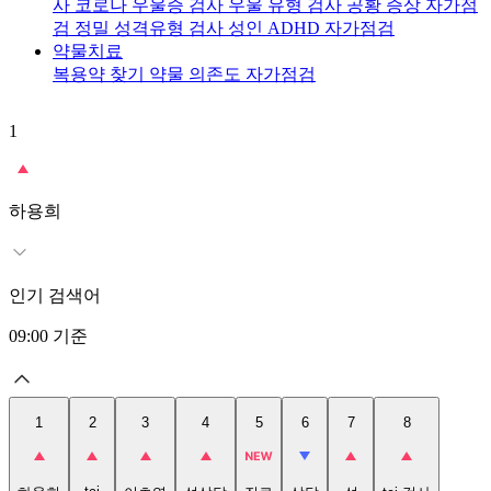
사
코로나 우울증 검사
우울 유형 검사
공황 증상 자가점
검
정밀 성격유형 검사
성인 ADHD 자가점검
약물치료
복용약 찾기
약물 의존도 자가점검
1
2
t
하용희
인기 검색어
09:00
기준
1
2
3
4
5
6
7
8