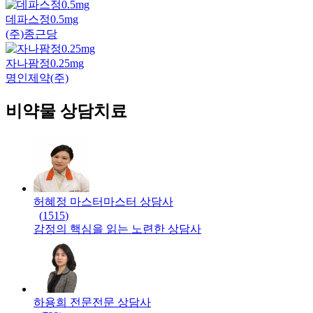
데파스정0.5mg
(주)종근당
자나팜정0.25mg
명인제약(주)
비약물 상담치료
허혜정 마스터
마스터
상담사
(
1515
)
감정의 핵심을 읽는 노련한 상담사
하용희 전문
전문
상담사