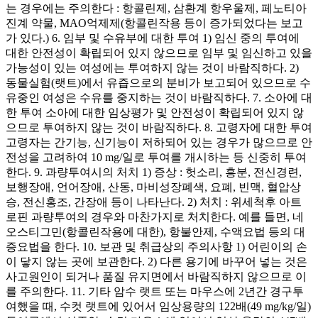
는 경우에는 주의한다 : 항콜린제, 삼환계 항우울제, 페노티아
진계 약물, MAO억제제(항콜린작용 등이 증가되었다는 보고
가 있다.) 6. 임부 및 수유부에 대한 투여 1) 임신 중의 투여에
대한 안전성이 확립되어 있지 않으므로 임부 및 임신하고 있을
가능성이 있는 여성에는 투여하지 않는 것이 바람직하다. 2)
동물실험(랫트)에서 유즙으로의 분비가 보고되어 있으므로 수
유중인 여성은 수유를 중지하는 것이 바람직하다. 7. 소아에 대
한 투여 소아에 대한 임상평가 및 안전성이 확립되어 있지 않
으므로 투여하지 않는 것이 바람직하다. 8. 고령자에 대한 투여
고령자는 간기능, 신기능이 저하되어 있는 경우가 많으므로 안
전성을 고려하여 10 mg/일로 투여를 개시하는 등 신중히 투여
한다. 9. 과량투여시의 처치 1) 증상 : 헛소리, 흥분, 전신경련,
보행장애, 언어장애, 산동, 마비성장폐색, 요폐, 빈맥, 혈압상
승, 전신홍조, 간장애 등이 나타난다. 2) 처치 : 위세척후 아트
로핀 과량투여의 경우와 마찬가지로 처치한다. 예를 들면, 네
오스티그민(항콜린작용에 대한), 항불안제, 수액요법 등의 대
증요법을 한다. 10. 보관 및 취급상의 주의사항 1) 어린이의 손
이 닿지 않는 곳에 보관한다. 2) 다른 용기에 바꾸어 넣는 것은
사고원인이 되거나 품질 유지면에서 바람직하지 않으므로 이
를 주의한다. 11. 기타 암수 랫트 또는 마우스에 2년간 경구투
여했을 때, 수컷 랫트에 있어서 임상용량의 122배(49 mg/kg/일)