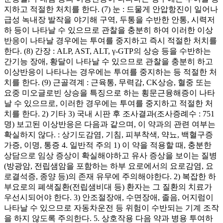
지하고 적절한 처치를 한다. (7) 눈 : 드물게 안압항진이 일어나
급성 녹내장 발작을 야기해 구역, 두통을 수반한 안통, 시력저
하 등이 나타날 수 있으므로 관찰을 충분히 하여 이러한 이상
반응이 나타날 경우에는 투여를 중지하고 즉시 적절한 처치를
한다. (8) 간장 : ALP, AST, ALT, γ-GTP의 상승 등을 수반하는
간기능 장애, 황달이 나타날 수 있으므로 관찰을 충분히 하고
이상반응이 나타나는 경우에는 투여를 중지하는 등 적절한 처
치를 한다. (9) 근골격계 : 근육통, 무력감, CK상승, 혈중 또는
요중 미오글로빈 상승을 특징으로 하는 횡문근융해증이 나타
날 수 있으므로, 이러한 경우에는 투여를 중지하고 적절한 처
치를 한다. 2) 기타 3) 국내 시판 후 조사결과(조사증례수 : 751
명) 보고된 이상반응은 다음과 같으며, 이 약과의 관련 여부는
확실하지 않다. : 상기도감염, 기침, 피부착색, 약뇨, 백혈구증
가증, 이명, 통증 4. 일반적 주의 1) 이 약을 적용할 때, 충분한
상담으로 임상 증상이 확실해야하고 유사 증상을 보이는 질병
(방광암, 전립샘암을 포함하는 하부 요로에서의 요로감염, 요
로결석증, 종양 등)의 존재 유무에 주의해야한다. 2) 복잡한 하
부요로의 폐색질환(전립샘비대 등) 환자는 그 질환의 치료가
우선시되어야 한다. 3) 안조절장애, 수면장애, 졸음, 어지럼이
나타날 수 있으므로 자동차운전 등 위험이 수반되는 기계 조작
을 하지 않도록 주의한다. 5. 상호작용 다음 약과 병용 투여하