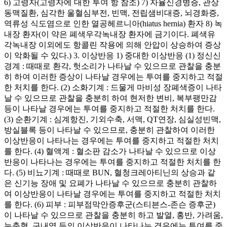
6) 고령자(고령자에 대한 투여 항 참조) 7) 자율신경병증, 관상
동맥질환, 심각한 울혈심부전, 빈맥, 전립샘비대증, 뇌경화증,
역류성 식도염으로 인한 열공헤르니아(hiatus hernia) 환자 8) 녹
내장 환자(이 약은 폐색우각녹내장 환자에 금기이다. 폐색유
각녹내장 이외에도 항콜린 작용에 의해 안압이 상승하여 증상
이 악화될 수 있다.) 3. 이상반응 1) 중대한 이상반응 (1) 정신신
경계 : 때때로 환각, 헛소리가 나타날 수 있으므로 관찰을 충분
히 하여 이러한 증상이 나타날 경우에는 투여를 중지하고 적절
한 처치를 한다. (2) 소화기계 : 드물게 마비성 장폐색증이 나타
날 수 있으므로 관찰을 충분히 하여 현저한 변비, 복부팽만감
등이 나타날 경우에는 투여를 중지하고 적절한 처치를 한다.
(3) 순환기계 : 심계항진, 기외수축, 서맥, QT연장, 심실성빈맥,
방실블록 등이 나타날 수 있으므로, 충분히 관찰하여 이러한
이상반응이 나타나는 경우에는 투여를 중지하고 적절한 처치
를 한다. (4) 혈액계 : 혈소판 감소가 나타날 수 있으므로 이상
반응이 나타나는 경우에는 투여를 중지하고 적절한 처치를 한
다. (5) 비뇨기계 : 때때로 BUN, 혈청크레아티닌의 상승과 같
은 신기능 장애 및 요폐가 나타날 수 있으므로 충분히 관찰하
여 이상반응이 나타날 경우에는 투여를 중지하고 적절한 처치
를 한다. (6) 피부 : 피부점막안증후군(스티븐스-존슨 증후군)
이 나타날 수 있으므로 관찰을 충분히 하고 발열, 홍반, 가려움,
눈충혈, 구내염 등의 이상반응이 나타나는 경우에는 투여를 중