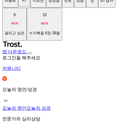
tci
하용희
이초연
성상담
진로
상담
성
tci 검사
9
10
걸리고 싶은
누가복음 6장 39절
앱 다운로드
로그인을 해주세요
커뮤니티
오늘의 명언/성경
오늘의 명언
오늘의 성경
전문가와 심리상담