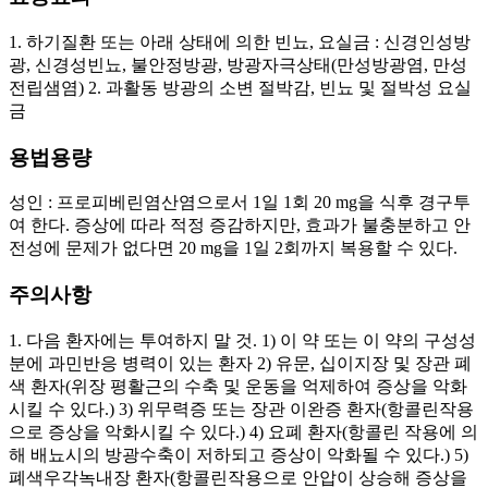
1. 하기질환 또는 아래 상태에 의한 빈뇨, 요실금 : 신경인성방
광, 신경성빈뇨, 불안정방광, 방광자극상태(만성방광염, 만성
전립샘염) 2. 과활동 방광의 소변 절박감, 빈뇨 및 절박성 요실
금
용법용량
성인 : 프로피베린염산염으로서 1일 1회 20 mg을 식후 경구투
여 한다. 증상에 따라 적정 증감하지만, 효과가 불충분하고 안
전성에 문제가 없다면 20 mg을 1일 2회까지 복용할 수 있다.
주의사항
1. 다음 환자에는 투여하지 말 것. 1) 이 약 또는 이 약의 구성성
분에 과민반응 병력이 있는 환자 2) 유문, 십이지장 및 장관 폐
색 환자(위장 평활근의 수축 및 운동을 억제하여 증상을 악화
시킬 수 있다.) 3) 위무력증 또는 장관 이완증 환자(항콜린작용
으로 증상을 악화시킬 수 있다.) 4) 요폐 환자(항콜린 작용에 의
해 배뇨시의 방광수축이 저하되고 증상이 악화될 수 있다.) 5)
폐색우각녹내장 환자(항콜린작용으로 안압이 상승해 증상을