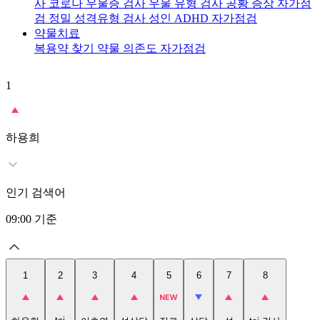
사
코로나 우울증 검사
우울 유형 검사
공황 증상 자가점
검
정밀 성격유형 검사
성인 ADHD 자가점검
약물치료
복용약 찾기
약물 의존도 자가점검
1
2
t
하용희
인기 검색어
09:00
기준
1
2
3
4
5
6
7
8