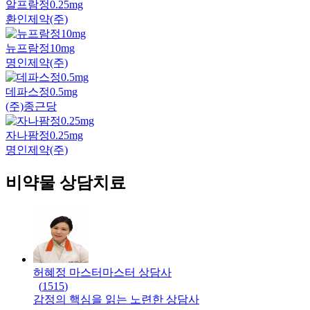
알프람정0.25mg
환인제약(주)
뉴프람정10mg
명인제약(주)
데파스정0.5mg
(주)종근당
자나팜정0.25mg
명인제약(주)
비약물 상담치료
허혜정 마스터
마스터
상담사
(
1515
)
감정의 핵심을 읽는 노련한 상담사