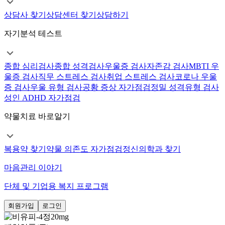
상담사 찾기
상담센터 찾기
상담하기
자기분석 테스트
종합 심리검사
종합 성격검사
우울증 검사
자존감 검사
MBTI 우
울증 검사
직무 스트레스 검사
취업 스트레스 검사
코로나 우울
증 검사
우울 유형 검사
공황 증상 자가점검
정밀 성격유형 검사
성인 ADHD 자가점검
약물치료 바로알기
복용약 찾기
약물 의존도 자가점검
정신의학과 찾기
마음관리 이야기
단체 및 기업용 복지 프로그램
회원가입
로그인