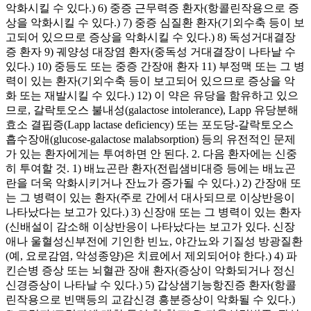
악화시킬 수 있다.) 6) 중증 근무력증 환자(항콜린작용으로 증
상을 악화시킬 수 있다.) 7) 중증 심질환 환자(기외수축 등이 보
고되어 있으므로 증상을 악화시킬 수 있다.) 8) 독성거대결장
증 환자 9) 궤양성 대장염 환자(중독성 거대결장이 나타날 수
있다.) 10) 중등도 또는 중증 간장애 환자 11) 부정맥 또는 그 병
력이 있는 환자(기외수축 등이 보고되어 있으므로 증상을 악
화 또는 재발시킬 수 있다.) 12) 이 약은 유당을 함유하고 있으
므로, 갈락토오스 불내성(galactose intolerance), Lapp 유당분해
효소 결핍증(Lapp lactase deficiency) 또는 포도당-갈락토오스
흡수장애(glucose-galactose malabsorption) 등의 유전적인 문제
가 있는 환자에게는 투여하면 안 된다. 2. 다음 환자에는 신중
히 투여할 것. 1) 배뇨곤란 환자(전립샘비대증 등에는 배뇨곤
란을 더욱 악화시키거나 잔뇨가 증가될 수 있다.) 2) 간장애 또
는 그 병력이 있는 환자(주로 간에서 대사되므로 이상반응이
나타났다는 보고가 있다.) 3) 신장애 또는 그 병력이 있는 환자
(신배설이 감소해 이상반응이 나타났다는 보고가 있다. 신장
애나 울혈성신부전에 기인한 빈뇨, 야간뇨와 기질성 방광질환
(예, 요로감염, 악성종양)은 치료에서 제외되어야 한다.) 4) 파
킨슨병 증상 또는 뇌혈관 장애 환자(증상이 악화되거나 정신
신경증상이 나타날 수 있다.) 5) 갑상샘기능항진증 환자(항콜
린작용으로 빈맥등의 교감신경 흥분증상이 악화될 수 있다.)