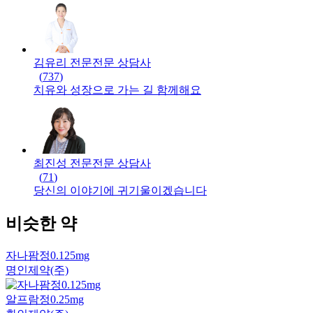
김유리 전문
전문
상담사
(
737
)
치유와 성장으로 가는 길 함께해요
최진성 전문
전문
상담사
(
71
)
당신의 이야기에 귀기울이겠습니다
비슷한 약
자나팜정0.125mg
명인제약(주)
알프람정0.25mg