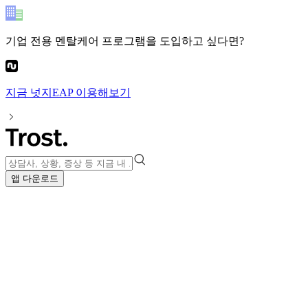
기업 전용 멘탈케어 프로그램
을 도입하고 싶다면?
지금
넛지EAP
이용해보기
앱 다운로드