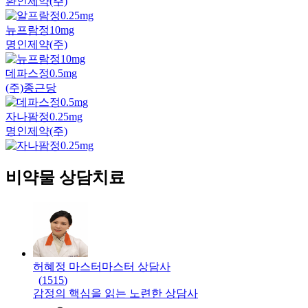
환인제약(주)
뉴프람정10mg
명인제약(주)
데파스정0.5mg
(주)종근당
자나팜정0.25mg
명인제약(주)
비약물 상담치료
허혜정 마스터
마스터
상담사
(
1515
)
감정의 핵심을 읽는 노련한 상담사