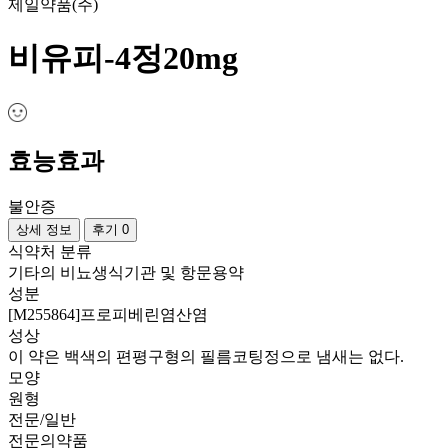
제일약품(주)
비유피-4정20mg
효능효과
불안증
상세 정보
후기 0
식약처 분류
기타의 비뇨생식기관 및 항문용약
성분
[M255864]프로피베린염산염
성상
이 약은 백색의 편평구형의 필름코팅정으로 냄새는 없다.
모양
원형
전문/일반
전문의약품