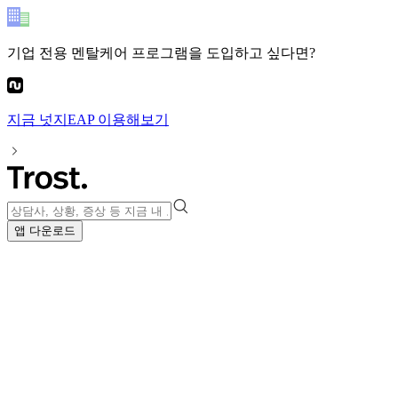
기업 전용 멘탈케어 프로그램
을 도입하고 싶다면?
지금
넛지EAP
이용해보기
앱 다운로드