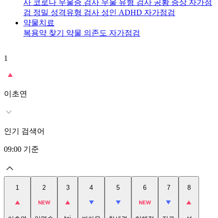
사
코로나 우울증 검사
우울 유형 검사
공황 증상 자가점
검
정밀 성격유형 검사
성인 ADHD 자가점검
약물치료
복용약 찾기
약물 의존도 자가점검
1
2
이초연
인기 검색어
09:00
기준
1
2
3
4
5
6
7
8