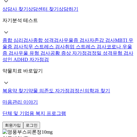
상담사 찾기
상담센터 찾기
상담하기
자기분석 테스트
종합 심리검사
종합 성격검사
우울증 검사
자존감 검사
MBTI 우
울증 검사
직무 스트레스 검사
취업 스트레스 검사
코로나 우울
증 검사
우울 유형 검사
공황 증상 자가점검
정밀 성격유형 검사
성인 ADHD 자가점검
약물치료 바로알기
복용약 찾기
약물 의존도 자가점검
정신의학과 찾기
마음관리 이야기
단체 및 기업용 복지 프로그램
회원가입
로그인