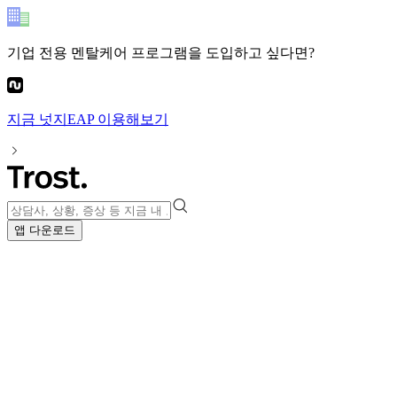
기업 전용 멘탈케어 프로그램
을 도입하고 싶다면?
지금
넛지EAP
이용해보기
앱 다운로드