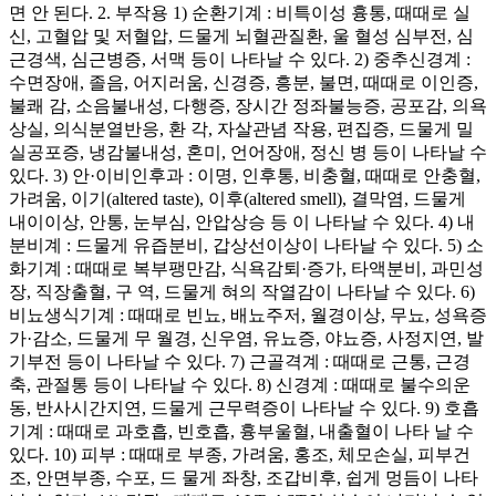
면 안 된다. 2. 부작용 1) 순환기계 : 비특이성 흉통, 때때로 실
신, 고혈압 및 저혈압, 드물게 뇌혈관질환, 울 혈성 심부전, 심
근경색, 심근병증, 서맥 등이 나타날 수 있다. 2) 중추신경계 :
수면장애, 졸음, 어지러움, 신경증, 흥분, 불면, 때때로 이인증,
불쾌 감, 소음불내성, 다행증, 장시간 정좌불능증, 공포감, 의욕
상실, 의식분열반응, 환 각, 자살관념 작용, 편집증, 드물게 밀
실공포증, 냉감불내성, 혼미, 언어장애, 정신 병 등이 나타날 수
있다. 3) 안·이비인후과 : 이명, 인후통, 비충혈, 때때로 안충혈,
가려움, 이기(altered taste), 이후(altered smell), 결막염, 드물게
내이이상, 안통, 눈부심, 안압상승 등 이 나타날 수 있다. 4) 내
분비계 : 드물게 유즙분비, 갑상선이상이 나타날 수 있다. 5) 소
화기계 : 때때로 복부팽만감, 식욕감퇴·증가, 타액분비, 과민성
장, 직장출혈, 구 역, 드물게 혀의 작열감이 나타날 수 있다. 6)
비뇨생식기계 : 때때로 빈뇨, 배뇨주저, 월경이상, 무뇨, 성욕증
가·감소, 드물게 무 월경, 신우염, 유뇨증, 야뇨증, 사정지연, 발
기부전 등이 나타날 수 있다. 7) 근골격계 : 때때로 근통, 근경
축, 관절통 등이 나타날 수 있다. 8) 신경계 : 때때로 불수의운
동, 반사시간지연, 드물게 근무력증이 나타날 수 있다. 9) 호흡
기계 : 때때로 과호흡, 빈호흡, 흉부울혈, 내출혈이 나타 날 수
있다. 10) 피부 : 때때로 부종, 가려움, 홍조, 체모손실, 피부건
조, 안면부종, 수포, 드 물게 좌창, 조갑비후, 쉽게 멍듬이 나타