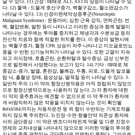
날 수 있다. 11) 간장 : 때때로 ALT, AST의 상승이 나타날 수 있
다. 12) 혈액 : 드물게 호산구증가, 백혈구감소, 혈소판감소가
나타날 수 있다. 13) 신경이완제악성증후군(Neuroleptic
Malignant Syndrome) : 운동마비, 심한 근육 강직, 연하곤란, 빈
맥, 혈압변화, 발한 등이 나타나고 이러한 증상과 함께 발열이
나타나는 경우에는 투여를 중지하고 체냉각과 수분보급 등의
전신적 치료와 함께 적절한 처치를 한다. 이 증상의 발현시에
는 백혈구증가, 혈청 CPK 상승이 자주 나타나고 미오글로빈뇨
증을 수 반한 신기능저하가 나타날 수 있다. 또한 고열이 지속
되고 의식장애, 호흡곤란, 순환허탈과 탈수증상, 급성 신부전
으로 발전해서 사망했다는 보고가 있다. 14) 기타 : 때때로 체
중감소·증가, 발열, 혼란감, 불쾌감, 두통, 피로, 드물게 알코올
탐 닉, 출혈성 장애, 음성상실, 딸꾹질 등이 나타날 수 있다. 3.
일반적 주의 1) 이 약의 항정신병작용은 아직 정립되지 않았으
므로 항정신병약으로는 사용하지 않 는다. 2) 각 환자에 대한
이 약의 중추효과는 예견할 수 없으므로 이 약 투여가 환자에
게 바람직하지 않은 작용을 미치지 않는다는 것이 확인될
&#xb584;까지는 자동차운전 등 위 험이 수반되는 기계조작을
하지 않도록 주의한다. 3) 진정·수면·항불안약 의존성 환자에
서의 금단증상 : 이 약은 벤조디아제핀계 약물 및 다른 진정수
면제와 교차내성을 나타내지 않으므로 이러한 약물의 투여중
지시에 종종 관찰되는 금단증상은 억제하지 못한다. 그러므로