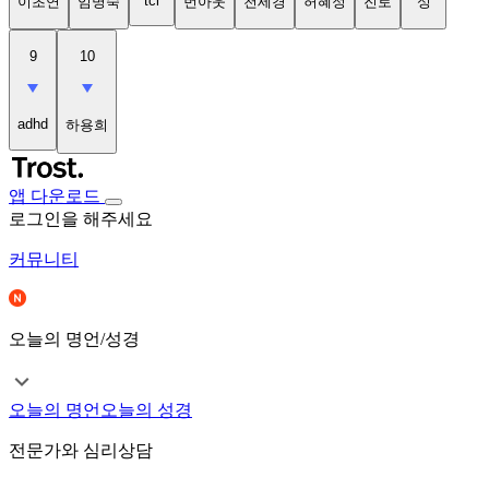
tci
이초연
임명숙
번아웃
천세경
허혜정
진로
성
9
10
adhd
하용희
앱 다운로드
로그인을 해주세요
커뮤니티
오늘의 명언/성경
오늘의 명언
오늘의 성경
전문가와 심리상담