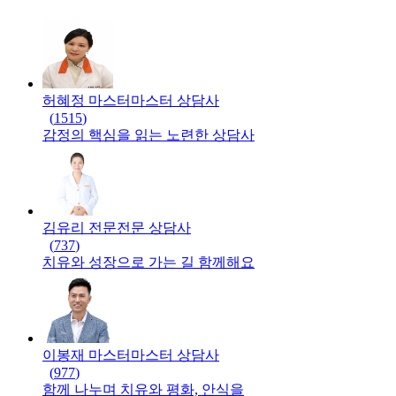
허혜정 마스터
마스터
상담사
(
1515
)
감정의 핵심을 읽는 노련한 상담사
김유리 전문
전문
상담사
(
737
)
치유와 성장으로 가는 길 함께해요
이봉재 마스터
마스터
상담사
(
977
)
함께 나누며 치유와 평화, 안식을