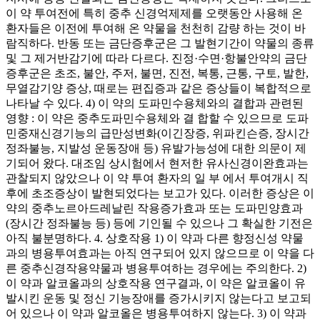
이 약 투여전에 특히 중추 신경억제제를 오랫동안 사용해 온
환자들은 이전에 투여해 온 약물을 천천히 감량 하는 것이 바
람직하다. 반동 또는 금단증후군은 그 발현기간이 약물의 종류
및 그 제거반감기에 따라 다르다. 진정·수면·항불안약의 금단
증후군은 초조, 불안, 주저, 불면, 진전, 복통, 근통, 구토, 발한,
무열감기양 증상, 때로는 편집증과 같은 증상들이 복합적으로
나타날 수 있다. 4) 이 약의 도파민수용체와의 결합과 관련된
영향 : 이 약은 중추도파민수용체와 결 합할 수 있으므로 도파
민중재신경기능의 급만성변화(이긴장증, 위파킨슨증, 장시간
정좌불능, 지발성 운동장애 등) 유발가능성에 대한 의문이 제
기되어 왔다. 대조임 상시험에서 현저한 유사신경이완효과는
관찰되지 않았으나 이 약 투여 환자의 일 부 에서 투여개시 직
후에 초조증상이 발현되었다는 보고가 있다. 이러한 증상은 이
약의 중추노르아드레날린 작용증가효과 또는 도파민양효과
(장시간 정좌불능 등) 등에 기인될 수 있으나 그 확실한 기전은
아직 불분명하다. 4. 상호작용 1) 이 약과 다른 향정신성 약물
과의 병용투여효과는 아직 연구되어 있지 않으므로 이 약을 다
른 중추신경작용약물과 병용투여하는 경우에는 주의한다. 2)
이 약과 알코올과의 상호작용 연구결과, 이 약은 알코올이 유
발시킨 운동 및 정신 기능장애를 증가시키지 않는다고 보고되
어 있으나 이 약과 알코올은 병용투여하지 않는다. 3) 이 약과