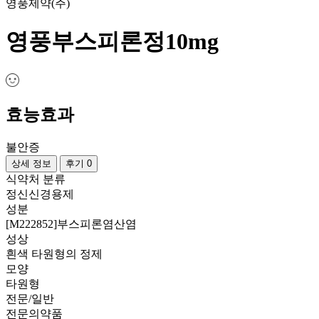
영풍제약(주)
영풍부스피론정10mg
효능효과
불안증
상세 정보
후기 0
식약처 분류
정신신경용제
성분
[M222852]부스피론염산염
성상
흰색 타원형의 정제
모양
타원형
전문/일반
전문의약품