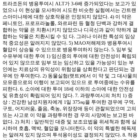
트라조돈의 병용투여시 ALT가 3-6배 증가되었다는 보고가 있
었으나 이 현상을 모사하여 시도한 비슷한 실험에서는 간트랜
스아미나제에 대한 상호작용은 인정되지 않았다. 4) 이 약은
페니토인, 프로프라놀롤, 와르파린 등 혈청 단백과 강하게 결
합하는 약물 은 치환시키지 않았으나 디곡신과 같이 약하게 결
합하는 약물은 치환시킬 수 있 다. 그러나 이러한 특성의 임상
적 중요성은 알려지지 않았다. 5) MAO저해제와 병용투여시
혈압이 상승될 수 있으므로 병용투여하지 않는다. 5. 임부 및
수유부에 대한 투여 1) 임신중의 투여에 대한 안전성이 확립되
어 있지 않으므로 임부 또는 임신하고 있을 가능성이 있는 부
인에는 치료상의 유익성이 위험성을 상회한다고 판단되는 경
우에 만 투여한다. 2) 동물실험(랫트)에서 이 약 및 그 대사물의
모유중으로의 이행이 보고되어 있으므 로 투여중에는 수유를
피한다. 6. 소아에 대한 투여 18세 이하의 소아에 대한 안전성
및 유효성이 확립되어 있지 않다. 7. 과량투여시의 처치 1) 증
상 : 건강한 남성지원자에게 1일 375㎎을 투여한 경우에 구역,
구토, 어지러움, 졸음, 축농, 위장장애 등이 관찰되었으며 고의
또는 사고로 이 약을 과량투여한 경 우의 사망예는 보고된 바
없다. 2) 처치 : 일반적인 대증 및 보조요법을 위세척과 함께 실
시하며 호흡, 맥박, 혈압을 모니터한다. 이 약의 특별한 해독제
는 알려져 있지 않으며 투석용이성도 결정되지 않았다. 8. 적용