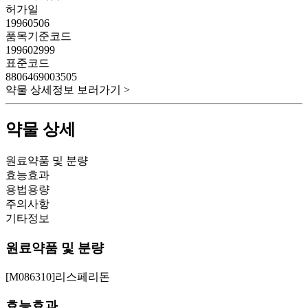
허가일
19960506
품목기준코드
199602999
표준코드
8806469003505
약물 상세정보 보러가기 >
약물 상세
원료약품 및 분량
효능효과
용법용량
주의사항
기타정보
원료약품 및 분량
[M086310]리스페리돈
효능효과