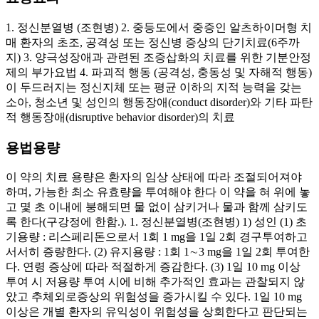
1. 정신분열병 (조현병) 2. 중등도에서 중증인 알츠하이머형 치
매 환자의 초조, 공격성 또는 정신병 증상의 단기치료(6주까
지) 3. 양극성장애과 관련된 조증삽화의 치료를 위한 기분안정
제의 부가요법 4. 파괴적 행동 (공격성, 충동성 및 자해적 행동)
이 두드러지는 정신지체 또는 평균 이하의 지적 능력을 갖는
소아, 청소년 및 성인의 행동장애(conduct disorder)와 기타 파탄
적 행동장애(disruptive behavior disorder)의 치료
용법용량
이 약의 치료 용량은 환자의 임상 상태에 따라 조절되어져야
하며, 가능한 최소 유효량을 투여해야 한다 이 약을 혀 위에 놓
고 몇 초 이내에 붕해되면 물 없이 삼키거나 물과 함께 삼키도
록 한다(구강정에 한함.). 1. 정신분열병(조현병) 1) 성인 (1) 초
기용량 : 리스페리돈으로서 1회 1 mg을 1일 2회 경구투여하고
서서히 증량한다. (2) 유지용량 : 1회 1∼3 mg을 1일 2회 투여한
다. 연령 증상에 따라 적절하게 증감한다. (3) 1일 10 mg 이상
투여 시 저용량 투여 시에 비해 추가적인 효과는 관찰되지 않
았고 추체외로증상의 위험성을 증가시킬 수 있다. 1일 10 mg
이상은 개별 환자의 유익성이 위험성을 상회한다고 판단되는