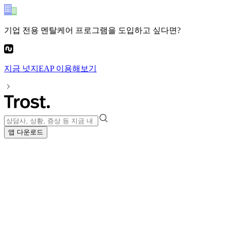
기업 전용 멘탈케어 프로그램
을 도입하고 싶다면?
지금
넛지EAP
이용해보기
앱 다운로드