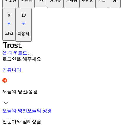
tci
이초연
임명숙
번아웃
천세경
허혜정
진로
성
9
10
adhd
하용희
앱 다운로드
로그인을 해주세요
커뮤니티
오늘의 명언/성경
오늘의 명언
오늘의 성경
전문가와 심리상담