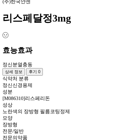
(주)한국얀센
리스페달정3mg
효능효과
정신분열
충동
상세 정보
후기 0
식약처 분류
정신신경용제
성분
[M086310]리스페리돈
성상
노란색의 장방형 필름코팅정제
모양
장방형
전문/일반
전문의약품