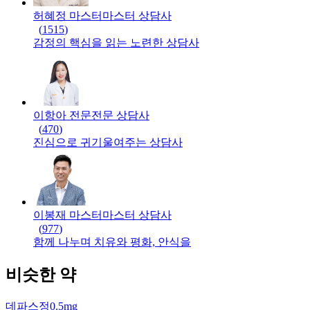
허혜정 마스터
마스터
상담사
(
1515
)
감정의 핵심을 읽는 노련한 상담사
이항아 전문
전문
상담사
(
470
)
진심으로 귀기울여주는 상담사
이봉재 마스터
마스터
상담사
(
977
)
함께 나누며 치유와 평화, 안식을
비슷한 약
데파스정0.5mg