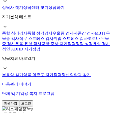
상담사 찾기
상담센터 찾기
상담하기
자기분석 테스트
종합 심리검사
종합 성격검사
우울증 검사
자존감 검사
MBTI 우
울증 검사
직무 스트레스 검사
취업 스트레스 검사
코로나 우울
증 검사
우울 유형 검사
공황 증상 자가점검
정밀 성격유형 검사
성인 ADHD 자가점검
약물치료 바로알기
복용약 찾기
약물 의존도 자가점검
정신의학과 찾기
마음관리 이야기
단체 및 기업용 복지 프로그램
회원가입
로그인