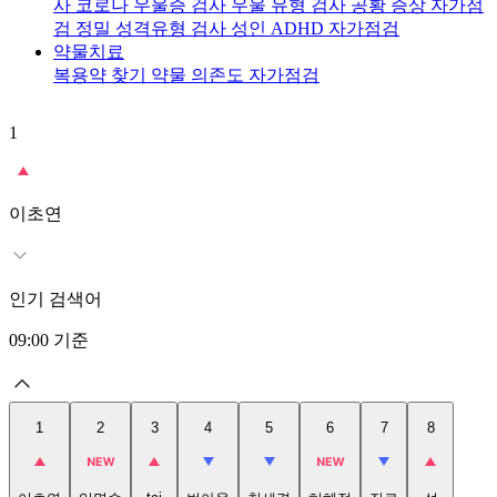
사
코로나 우울증 검사
우울 유형 검사
공황 증상 자가점
검
정밀 성격유형 검사
성인 ADHD 자가점검
약물치료
복용약 찾기
약물 의존도 자가점검
1
2
이초연
인기 검색어
09:00
기준
1
2
3
4
5
6
7
8