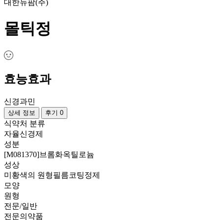
대한뉴팜(주)
몰틱정
효능효과
신경과민
상세 정보
후기 0
식약처 분류
자율신경제
성분
[M081370]브롬화옥틸로늄
성상
미황색의 원형필름코팅정제
모양
원형
전문/일반
전문의약품