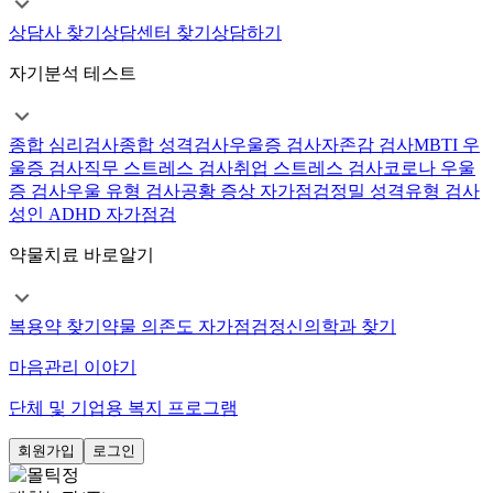
상담사 찾기
상담센터 찾기
상담하기
자기분석 테스트
종합 심리검사
종합 성격검사
우울증 검사
자존감 검사
MBTI 우
울증 검사
직무 스트레스 검사
취업 스트레스 검사
코로나 우울
증 검사
우울 유형 검사
공황 증상 자가점검
정밀 성격유형 검사
성인 ADHD 자가점검
약물치료 바로알기
복용약 찾기
약물 의존도 자가점검
정신의학과 찾기
마음관리 이야기
단체 및 기업용 복지 프로그램
회원가입
로그인