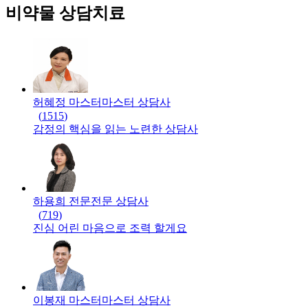
비약물 상담치료
허혜정 마스터
마스터
상담사
(
1515
)
감정의 핵심을 읽는 노련한 상담사
하용희 전문
전문
상담사
(
719
)
진심 어린 마음으로 조력 할게요
이봉재 마스터
마스터
상담사