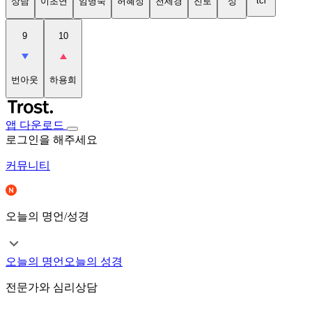
tci
상담
이초연
임명숙
허혜정
천세경
진로
성
9
10
번아웃
하용희
앱 다운로드
로그인을 해주세요
커뮤니티
오늘의 명언/성경
오늘의 명언
오늘의 성경
전문가와 심리상담