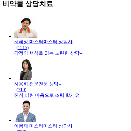
비약물 상담치료
허혜정 마스터
마스터
상담사
(
1515
)
감정의 핵심을 읽는 노련한 상담사
하용희 전문
전문
상담사
(
719
)
진심 어린 마음으로 조력 할게요
이봉재 마스터
마스터
상담사