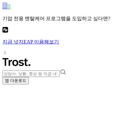
기업 전용 멘탈케어 프로그램
을 도입하고 싶다면?
지금
넛지EAP
이용해보기
앱 다운로드