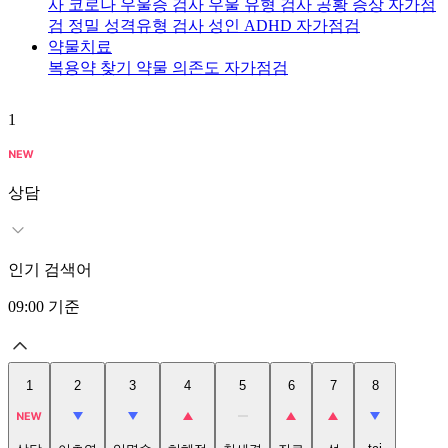
사
코로나 우울증 검사
우울 유형 검사
공황 증상 자가점
검
정밀 성격유형 검사
성인 ADHD 자가점검
약물치료
복용약 찾기
약물 의존도 자가점검
1
2
상담
인기 검색어
09:00
기준
1
2
3
4
5
6
7
8