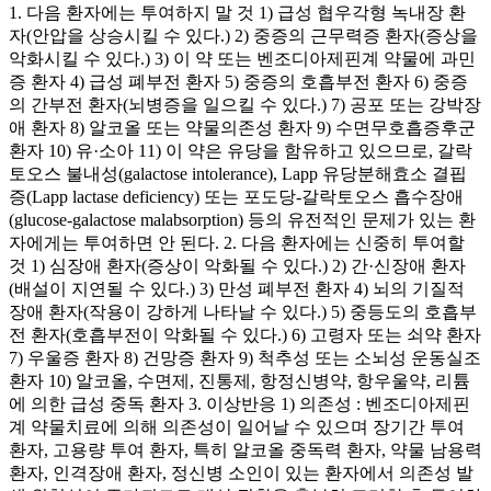
1. 다음 환자에는 투여하지 말 것 1) 급성 협우각형 녹내장 환
자(안압을 상승시킬 수 있다.) 2) 중증의 근무력증 환자(증상을
악화시킬 수 있다.) 3) 이 약 또는 벤조디아제핀계 약물에 과민
증 환자 4) 급성 폐부전 환자 5) 중증의 호흡부전 환자 6) 중증
의 간부전 환자(뇌병증을 일으킬 수 있다.) 7) 공포 또는 강박장
애 환자 8) 알코올 또는 약물의존성 환자 9) 수면무호흡증후군
환자 10) 유·소아 11) 이 약은 유당을 함유하고 있으므로, 갈락
토오스 불내성(galactose intolerance), Lapp 유당분해효소 결핍
증(Lapp lactase deficiency) 또는 포도당-갈락토오스 흡수장애
(glucose-galactose malabsorption) 등의 유전적인 문제가 있는 환
자에게는 투여하면 안 된다. 2. 다음 환자에는 신중히 투여할
것 1) 심장애 환자(증상이 악화될 수 있다.) 2) 간·신장애 환자
(배설이 지연될 수 있다.) 3) 만성 폐부전 환자 4) 뇌의 기질적
장애 환자(작용이 강하게 나타날 수 있다.) 5) 중등도의 호흡부
전 환자(호흡부전이 악화될 수 있다.) 6) 고령자 또는 쇠약 환자
7) 우울증 환자 8) 건망증 환자 9) 척추성 또는 소뇌성 운동실조
환자 10) 알코올, 수면제, 진통제, 항정신병약, 항우울약, 리튬
에 의한 급성 중독 환자 3. 이상반응 1) 의존성 : 벤조디아제핀
계 약물치료에 의해 의존성이 일어날 수 있으며 장기간 투여
환자, 고용량 투여 환자, 특히 알코올 중독력 환자, 약물 남용력
환자, 인격장애 환자, 정신병 소인이 있는 환자에서 의존성 발