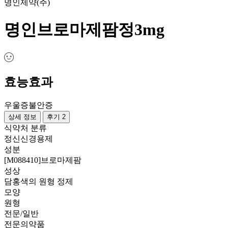
명인제약(주)
명인브로마제팜정3mg
효능효과
우울증
불안증
상세 정보
후기 2
식약처 분류
정신신경용제
성분
[M088410]브로마제팜
성상
담홍색의 원형 정제
모양
원형
전문/일반
전문의약품