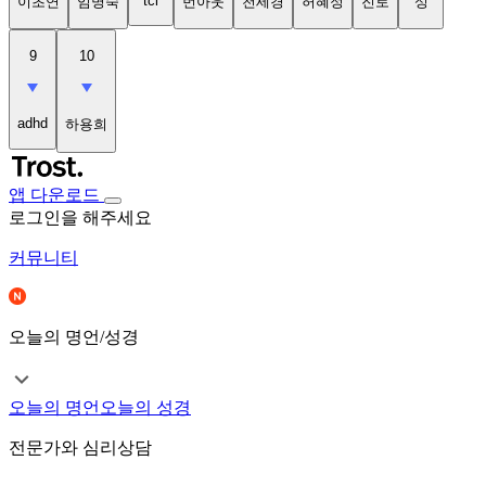
tci
이초연
임명숙
번아웃
천세경
허혜정
진로
성
9
10
adhd
하용희
앱 다운로드
로그인을 해주세요
커뮤니티
오늘의 명언/성경
오늘의 명언
오늘의 성경
전문가와 심리상담