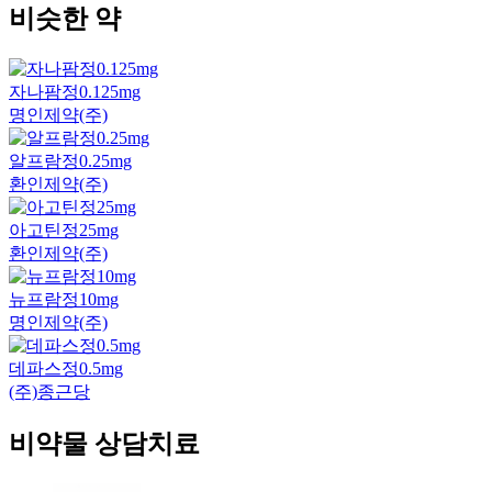
비슷한 약
자나팜정0.125mg
명인제약(주)
알프람정0.25mg
환인제약(주)
아고틴정25mg
환인제약(주)
뉴프람정10mg
명인제약(주)
데파스정0.5mg
(주)종근당
비약물 상담치료