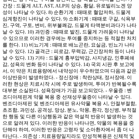
간장 : 드물게 ALT, AST, ALP의 상승, 황달, 유로빌리노겐 양
성이 나타날 수 있다. 8) 순환기계 : 때때로 혈압저하, 드물게
심계항진이 나타날 수 있다. 9) 소화기계 : 때때로 구갈, 식욕부
진, 구역, 구토, 변비, 위부불쾌감, 드물게 타액분비과다가 나타
날 수 있다. 10) 과민증 : 때때로 발진, 드물게 가려움이 나타날
수 있으므로 이러한 경우에는 투여를 중지하는 등 적절한 처치
를 한다. 11) 비뇨기계 : 때때로 배뇨곤란, 요실금, 빈뇨가 나타
날 수 있다. 12) 골격근 : 피로감, 무력감, 근긴장저하 등이 나타
날 수 있다. 13) 기타 : 드물게 흉부압박감, 사지냉감, 인후폐쇄
감, 성욕의 변화 등이 나타날 수 있다. 14) 국외 시판 후 보고에
서, 이 약은 치료용량에서 내약성이 우수하였으며 다음과 같은
이상반응이 발생하였다. - 정신장애 : 착란상태, 정서장애. 이
러한 현상은 치료시작 시에 주로 발생하며, 투여가 반복될수록
대부분 소실된다. 성욕장애가 가끔 보고되었다. - 우울증 : 벤
조디아제핀계 약물 복용 중 선재성우울증이 나타날 수 있다.
벤조디아제핀 및 벤조디아제핀 유사약물 복용 시, 안절부절함,
초조함, 과민성, 공격성, 망상, 분노, 악몽, 환각, 정신병, 부적절
한 행동 및 다른 이상행동과 같은 역설적 반응이 발생하는 것
으로 알려져 있다. 이러한 반응이 나타나면, 약물의 복용을 중
단해야 하며, 이러한 반응은 고령자 및 소아환자에서 좀 더 나
타난다. - 의존성 : 치료용량일지라도 만성적복용은 신체적 및