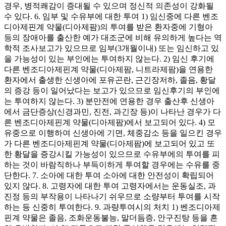
경우, 병적쾌감이 증대될 수 있으며 정신적 의존성이 강화될
수 있다. 6. 임부 및 수유부에 대한 투여 1) 임신중에 다른 벤조
디아제핀계 약물(디아제팜)의 투여를 받은 환자중에 기형아
등의 장애아를 출산한 예가 대조군에 비해 유의하게 높다는 역
학적 조사보고가 있으므로 임부(3개월이내) 또는 임신하고 있
을 가능성이 있는 부인에는 투여하지 않는다. 2) 임신 후기에
다른 벤조디아제핀계 약물(디아제팜, 니트라제팜)을 연용한
환자에서 출생한 신생아에 포유곤란, 근긴장저하, 졸음, 황달
의 증강 등이 일어났다는 보고가 있으므로 임신후기의 부인에
는 투여하지 않는다. 3) 분만전에 연용한 경우 출산후 신생아
에서 금단증상(신경과민, 진전, 과긴장 등)이 나타난 경우가 다
른 벤조디아제핀계 약물(디아제팜)에서 보고되어 있다. 4) 모
유중으로 이행하여 신생아에 기면, 체중감소 등을 일으킨 경우
가 다른 벤조디아제핀계 약물(디아제팜)에 보고되어 있고 또
한 황달을 증강시킬 가능성이 있으므로 수유부에의 투여를 피
하는 것이 바람직하나 부득이하게 투여할 경우에는 수유를 중
단한다. 7. 소아에 대한 투여 소아에 대한 안전성이 확립되어
있지 않다. 8. 고령자에 대한 투여 고령자에서는 운동실조, 과
진정 등의 부작용이 나타나기 쉬우므로 소량부터 투여를 시작
하는 등 신중히 투여한다. 9. 과량투여시의 처치 1) 벤조디아제
핀계 약물은 졸음, 조화운동불능, 말더듬증, 안구진탕 등을 흔