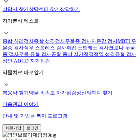
상담사 찾기
상담센터 찾기
상담하기
자기분석 테스트
종합 심리검사
종합 성격검사
우울증 검사
자존감 검사
MBTI 우
울증 검사
직무 스트레스 검사
취업 스트레스 검사
코로나 우울
증 검사
우울 유형 검사
공황 증상 자가점검
정밀 성격유형 검사
성인 ADHD 자가점검
약물치료 바로알기
복용약 찾기
약물 의존도 자가점검
정신의학과 찾기
마음관리 이야기
단체 및 기업용 복지 프로그램
회원가입
로그인