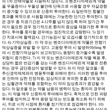
의 1차 선택약물로 사용하지 않는다. 3) 벤조디아제핀계 약물
을 우울증이나 우울성 불안에 단독으로 사용할 경우 자살경향
이 증가할 수 있으므로 신중히 투여한다. 4) 일반적인 항불안
효과를 목적으로 사용할 때에는 가능한한 단기간 투여한다. 많
은 경우 총 치료기간은 4-12주를 넘지 않도록 하며 장기간 투
여가 필요한 경우 정기적으로 환자의 증상을 재평가한 후 투여
한다. 투여를 중지할 경우에는 점진적으로 감량한다. 5) 장기
간 치료시에 혈액검사, 간기능검사 및 요검사를 정기적으로 한
다. 6) 기억상실증 : 이 약 또는 벤조디아제핀계 약물은 전향기
억상실증을 유발 할 수 있다. 고용량 투여 시 발생하며(6mg 투
여 시 전향기억상실이 보고되었다), 용량이 증가될수록 발생
위험이 증가한다. 7) 이 약 또는 벤조디아제핀계 약물 복용 후,
상당히 짧은 반감기를 갖는 다른 벤조디아제핀계 약물로 전환
하는 경우 금단증상이 발생할 수 있다. 8) 이 약은 알코올 / 중
추신경억제제와의 병용투여를 피해야 한다. 이러한 병용 투여
로 인하여 심한 진정작용, 임상적으로 유의한 호흡기계 및/또
는 심혈관계 억제를 포함하는 이 약의 임상효과가 증강될 수
있다. 9) 알코올 또는 약물 남용의 병력이 있는 환자의 경우에
는, 이 약을 매우 신중하게 투여해야 한다. 축적으로 인한 과량
투여를 방지하고 투여 용량 및/또는 빈도를 최소화 하기 위해
서, 치료 시작 시점에 환자를 정기적으로 점검해야 한다. 10)
이 약을 장기간 반복투여한 후, 이 약 효능에 대한 반응 상실과