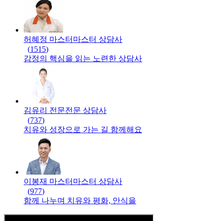
허혜정 마스터
마스터
상담사
(
1515
)
감정의 핵심을 읽는 노련한 상담사
김유리 전문
전문
상담사
(
737
)
치유와 성장으로 가는 길 함께해요
이봉재 마스터
마스터
상담사
(
977
)
함께 나누며 치유와 평화, 안식을