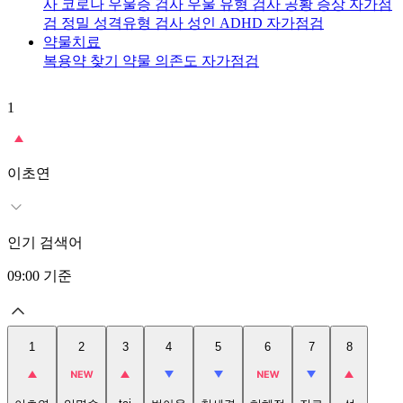
사
코로나 우울증 검사
우울 유형 검사
공황 증상 자가점
검
정밀 성격유형 검사
성인 ADHD 자가점검
약물치료
복용약 찾기
약물 의존도 자가점검
1
2
이초연
인기 검색어
09:00
기준
1
2
3
4
5
6
7
8