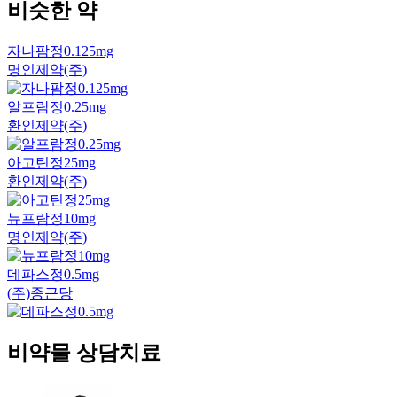
비슷한 약
자나팜정0.125mg
명인제약(주)
알프람정0.25mg
환인제약(주)
아고틴정25mg
환인제약(주)
뉴프람정10mg
명인제약(주)
데파스정0.5mg
(주)종근당
비약물 상담치료