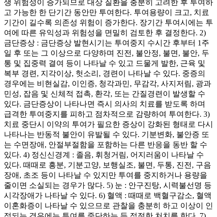
생 위험성이 증가되므로 대상 질환을 충분히 고려한 후 투여하
고 가능한 한 단기간 동안만 투여한다. 투여용량이 크고, 치료
기간이 길수록 의존성 위험이 증가한다. 장기간 투여시에는 투
여에 따른 유익성과 위험성을 면밀히 검토한 후 결정한다. 2)
금단증상 : 금단증상 발현시기는 투여중지 수시간 후부터 1주
일 후 또는 그 이상으로 다양하며 진전, 불안정, 불면, 불안, 두
통 및 집중력 결여 등이 나타날 수 있고 드물게 발한, 근육 및
복부 경련, 지각이상, 헛소리, 경련이 나타날 수 있다. 중증의
경우에는 비현실감, 이인증, 청각과민, 무감각, 사지저림, 광과
민성, 잡음 및 신체적 접촉, 환각, 또는 간질경련이 발생할 수
있다. 금단증상이 나타나면 즉시 의사의 치료를 받도록 하며
급격한 투여중지를 피하고 점차적으로 감량하여 투여한다. 3)
치료 중단시 이약의 투여가 필요한 증상이 강화된 형태로 다시
나타나는 반동적 불안이 유발될 수 있다. 기분변화, 불안증 또
는 수면장애, 안절부절함을 포함하는 다른 반응을 동반 할 수
있다. 4) 정신신경계 : 졸음, 휘청거림, 어지러움이 나타날 수
있다. 때때로 흥분, 기분고양, 보행실조, 불면, 두통, 진전, 구음
장애, 초조 등이 나타날 수 있지만 투여를 중지하거나 용량을
줄이면 소실되는 경우가 많다. 5) 눈 : 안구진탕, 시력불선명 등
시각장애가 나타날 수 있다. 6) 혈액 : 때때로 백혈구감소, 혈액
이혼화증이 나타날 수 있으므로 관찰을 충분히 하고 이상이 인
정되는 경우에는 투여를 중단하는 등 적절한 처치를 한다. 7)