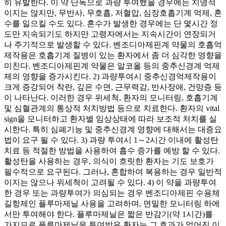
히 유발한다. 이 약 단독으로 과량 투여했을 경우에는 치명적
이지는 않지만, 무반사, 무호흡, 저혈압, 심장호흡기계 억제, 혼
수를 일으킬 수도 있다. 혼수가 발생한 경우에는 단 몇시간 정
도만 지속되기도 하지만 고령자에서는 지속시간이 연장되거
나 주기적으로 발생할 수 있다. 벤조디아제핀계 약물의 호흡억
제작용은 호흡기계 질병이 있는 환자에서 좀 더 심각한 영향을
미친다. 벤조디아제핀계 약물은 알코올 등의 중추신경계 억제
제의 영향을 증가시킨다. 2) 과량투여시 중추신경억제작용이
크게 증강되어 착란, 깊은 수면, 근무력감, 반사장애, 건망증 등
이 나타난다. 이러한 경우 위세척, 환자의 모니터링, 호흡기계
및 심혈관계의 통상적 처치방법 등으로 치료한다. 환자의 vital
sign을 모니터하고 환자별 임상상태에 따라 보조적 처치를 실
시한다. 특히 심폐기능 및 중추신경계 영향에 대해서는 대증요
법이 요구 될 수 있다. 3) 과량 투여시 1～2시간 이내에 활성탄
치료 등 적절한 방법을 사용하여 흡수 증가를 예방 할 수 있다.
활성탄을 사용하는 경우, 의식이 흐릿한 환자는 기도 보호가
필수적으로 요구된다. 그러나, 혼합하여 복용하는 경우 일반적
이지는 않으나 위세척이 고려될 수 있다. 4) 이 약을 과량투여
한 경우 또는 과량투여가 의심되는 경우 벤조디아제핀 수용체
길항제인 플루마제닐 사용을 고려하며, 면밀한 모니터링 하에
서만 투여해야 한다. 플루마제닐은 짧은 반감기(약 1시간)를
가지므로 플루마제닐을 투여받은 환자는 그 효과가 없어진 이