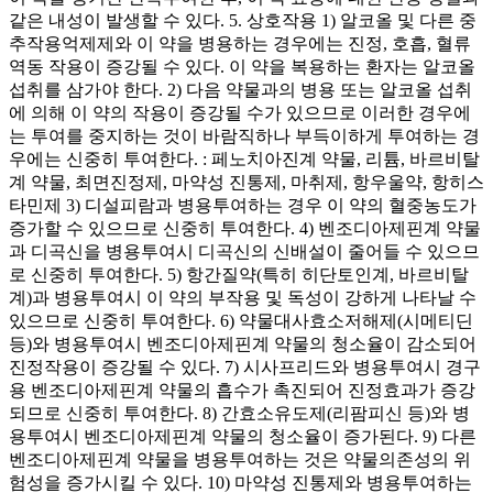
같은 내성이 발생할 수 있다. 5. 상호작용 1) 알코올 및 다른 중
추작용억제제와 이 약을 병용하는 경우에는 진정, 호흡, 혈류
역동 작용이 증강될 수 있다. 이 약을 복용하는 환자는 알코올
섭취를 삼가야 한다. 2) 다음 약물과의 병용 또는 알코올 섭취
에 의해 이 약의 작용이 증강될 수가 있으므로 이러한 경우에
는 투여를 중지하는 것이 바람직하나 부득이하게 투여하는 경
우에는 신중히 투여한다. : 페노치아진계 약물, 리튬, 바르비탈
계 약물, 최면진정제, 마약성 진통제, 마취제, 항우울약, 항히스
타민제 3) 디설피람과 병용투여하는 경우 이 약의 혈중농도가
증가할 수 있으므로 신중히 투여한다. 4) 벤조디아제핀계 약물
과 디곡신을 병용투여시 디곡신의 신배설이 줄어들 수 있으므
로 신중히 투여한다. 5) 항간질약(특히 히단토인계, 바르비탈
계)과 병용투여시 이 약의 부작용 및 독성이 강하게 나타날 수
있으므로 신중히 투여한다. 6) 약물대사효소저해제(시메티딘
등)와 병용투여시 벤조디아제핀계 약물의 청소율이 감소되어
진정작용이 증강될 수 있다. 7) 시사프리드와 병용투여시 경구
용 벤조디아제핀계 약물의 흡수가 촉진되어 진정효과가 증강
되므로 신중히 투여한다. 8) 간효소유도제(리팜피신 등)와 병
용투여시 벤조디아제핀계 약물의 청소율이 증가된다. 9) 다른
벤조디아제핀계 약물을 병용투여하는 것은 약물의존성의 위
험성을 증가시킬 수 있다. 10) 마약성 진통제와 병용투여하는