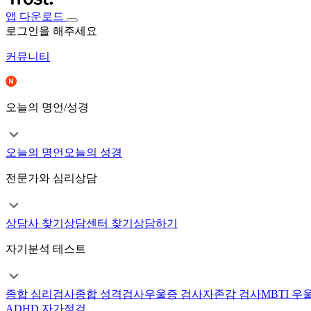
앱 다운로드
로그인을 해주세요
커뮤니티
오늘의 명언/성경
오늘의 명언
오늘의 성경
전문가와 심리상담
상담사 찾기
상담센터 찾기
상담하기
자기분석 테스트
종합 심리검사
종합 성격검사
우울증 검사
자존감 검사
MBTI 우
ADHD 자가점검