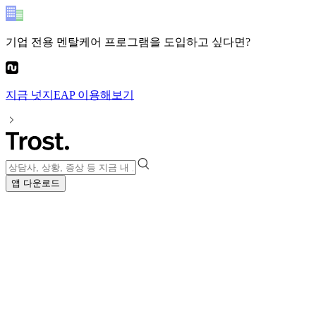
기업 전용 멘탈케어 프로그램
을 도입하고 싶다면?
지금
넛지EAP
이용해보기
앱 다운로드