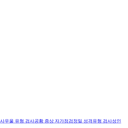
검사
우울 유형 검사
공황 증상 자가점검
정밀 성격유형 검사
성인