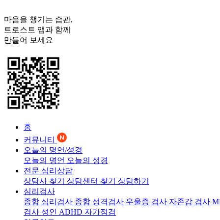
마음을 챙기는 습관,
트로스트
앱과 함께
만들어 보세요
홈
커뮤니티
오늘의 명언/성경
오늘의 명언
오늘의 성경
전문 심리상담
상담사 찾기
상담센터 찾기
상담하기
심리검사
종합 심리검사
종합 성격검사
우울증 검사
자존감 검사
M
검사
성인 ADHD 자가점검