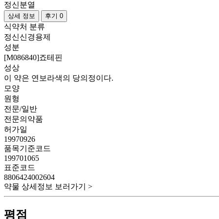
정신분열
상세 정보
후기 0
식약처 분류
정신신경용제
성분
[M086840]죠테핀
성상
이 약은 연보라색의 당의정이다.
모양
원형
전문/일반
전문의약품
허가일
19970926
품목기준코드
199701065
표준코드
8806424002604
약물 상세정보 보러가기 >
평점