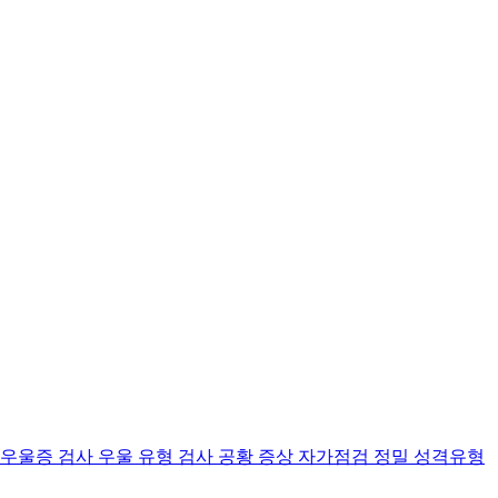
 우울증 검사
우울 유형 검사
공황 증상 자가점검
정밀 성격유형