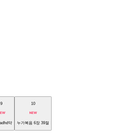
9
10
adhd약
누가복음 6장 39절