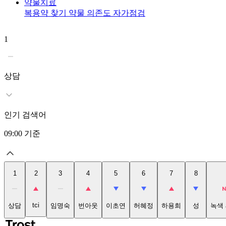
약물치료
복용약 찾기
약물 의존도 자가점검
1
상담
인기 검색어
09:00
기준
1
2
3
4
5
6
7
8
tci
상담
임명숙
번아웃
이초연
허혜정
하용희
성
녹색 