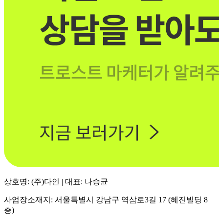
상호명: (주)다인 | 대표: 나승균
사업장소재지: 서울특별시 강남구 역삼로3길 17 (혜진빌딩 8
층)