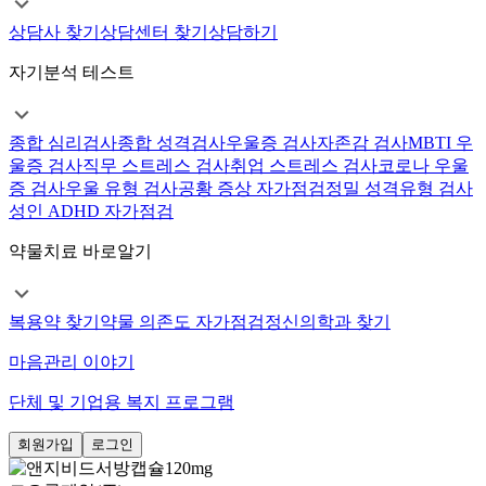
상담사 찾기
상담센터 찾기
상담하기
자기분석 테스트
종합 심리검사
종합 성격검사
우울증 검사
자존감 검사
MBTI 우
울증 검사
직무 스트레스 검사
취업 스트레스 검사
코로나 우울
증 검사
우울 유형 검사
공황 증상 자가점검
정밀 성격유형 검사
성인 ADHD 자가점검
약물치료 바로알기
복용약 찾기
약물 의존도 자가점검
정신의학과 찾기
마음관리 이야기
단체 및 기업용 복지 프로그램
회원가입
로그인