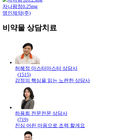
자나팜정0.25mg
명인제약(주)
비약물 상담치료
허혜정 마스터
마스터
상담사
(
1515
)
감정의 핵심을 읽는 노련한 상담사
하용희 전문
전문
상담사
(
719
)
진심 어린 마음으로 조력 할게요