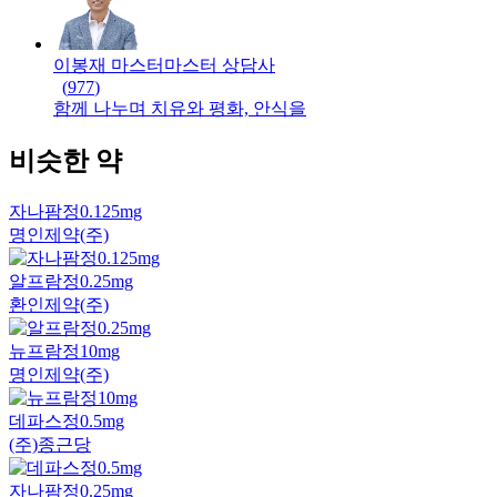
이봉재 마스터
마스터
상담사
(
977
)
함께 나누며 치유와 평화, 안식을
비슷한 약
자나팜정0.125mg
명인제약(주)
알프람정0.25mg
환인제약(주)
뉴프람정10mg
명인제약(주)
데파스정0.5mg
(주)종근당
자나팜정0.25mg