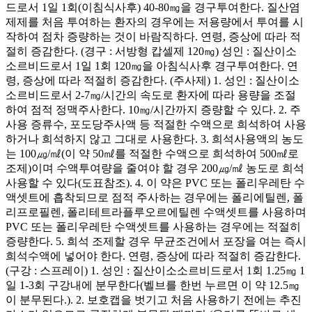
드로서 1일 1회(이침식사후) 40-80㎎을 경구투여한다. 질산염
제제를 처음 투여하는 환자의 경우에는 저용량에서 투여를 시
작하여 점차 증량하는 것이 바람직하다. 연령, 증상에 따라 적
절히 증감한다. (경구 : 서방형 캅셀제 120㎎) 성인 : 질산이소
소르비드로서 1일 1회 120㎎을 아침식사후 경구투여한다. 연
령, 증상에 따라 적절히 증감한다. (주사제) 1. 성인 : 질산이소
소르비드로서 2-7㎎/시간의 속도로 환자에 따라 용량을 조절
하여 점적 정맥주사한다. 10㎎/시간까지 증량할 수 있다. 2. 주
사용 증류수, 포도당주사액 등 적절한 수액으로 희석하여 사용
하거나 희석하지 않고 그대로 사용한다. 3. 희석사용액의 농도
는 100㎍/㎖(이 약 50㎖를 적절한 수액으로 희석하여 500㎖로
조제)이며 수액투여량을 줄여야 할 경우 200㎍/㎖ 농도로 희석
사용할 수 있다(도표참조). 4. 이 약은 PVC 또는 폴리우레탄 수
액셋트에 흡착되므로 점적 주사하는 경우에는 폴리에틸렌, 폴
리프로필렌, 폴리테트라플루오르에틸렌 수액셋트를 사용하며
PVC 또는 폴리우레탄 수액셋트를 사용하는 경우에는 적절히
증량한다. 5. 희석 조제할 경우 무균조건에서 포장을 여는 즉시
희석수액에 넣어야 한다. 연령, 증상에 따라 적절히 증감한다.
(구강 : 스프레이) 1. 성인 : 질산이소소르비드로서 1회 1.25㎎ 1
일 1-3회 구강내에 분무한다(벨브를 한번 누르면 이 약 12.5㎎
이 분무된다.). 2. 보호캡을 벗기고 처음 사용하기 전에는 추진