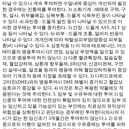
타날 수 있으나 계속 투여하면 수일내에 증상이 개선되며 필요
한 경우에는 진통제를 투여한다. 3) 소화기계 : 때때로 구역, 구
토, 설사, 위부불쾌감, 상복부통, 드물게 식욕부진 등이 나타날
수 있다. 4) 과민증 : 드물게 발진 등이 나타날 수 있으므로 이
러한 경우에는 투여를 중지한다. 5) 간장 : 드물게 AST, ALT 상
승 등이 나타날 수 있다. 6) 피부 : 드물게 조홍, 알러지 반응이
나타날 수 있다. 개개인에 따라 박탈성피부염(염증성 피부질
환)이 나타날 수 있다. 4. 상호작용 1) 이 약과 테르페나딘, 아스
테미졸의 병용투여시 QT 연장, 심실성 부정맥을 일으킬 수 있
으므로 병용투여 하지 않는다. 2) 다른 혈관확장제, 칼슘길항
제, 혈압강하제, 삼환계 항우울제, β차단약, 신경이완제, 구연
산 실데나필, 알코올 등과의 병용에 의해 혈압강하작용이 증강
되어 기계조작 등에 지장을 초래할 수 있다. 3) 디히드로에르
고타민(DHE)과의 병용투여시 DHE 레벨이 증가되고 혈압상
승효과가 증강될 수 있다. 4) 이것은 최근 복용한 약물에도 적
용된다는 것에 주의한다. 5. 임부 및 수유부에 대한 투여 1) 임
신중의 투여에 대한 안전성이 확립되어 있지 않으므로 임부 또
는 임신하고 있을 가능성이 있는 부인에는 치료상의 유익성이
위험성을 상회한다고 판단되는 경우에만 투여한다(의사의 지
시가 없는 한 임신초기 3개월간은 투여하지 않는다.). 2) 모유
중으로의 이행이 알려진 바 없으므로 수유중에는 투여를 피하