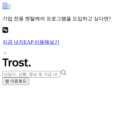
기업 전용 멘탈케어 프로그램
을 도입하고 싶다면?
지금
넛지EAP
이용해보기
앱 다운로드