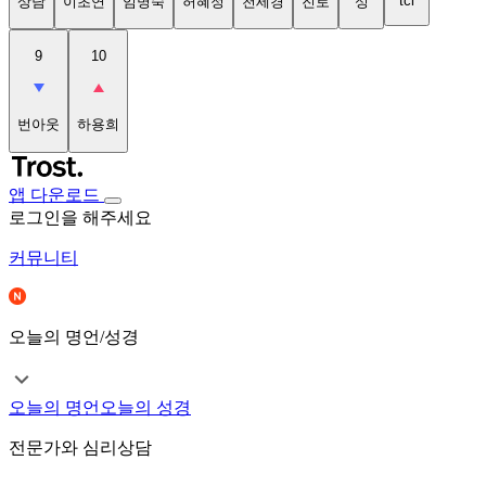
tci
상담
이초연
임명숙
허혜정
천세경
진로
성
9
10
번아웃
하용희
앱 다운로드
로그인을 해주세요
커뮤니티
오늘의 명언/성경
오늘의 명언
오늘의 성경
전문가와 심리상담