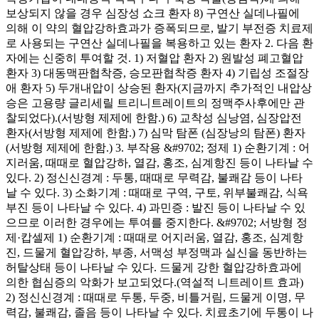
보상되지 않을 경우 심장성 쇼크 환자 8) 구연산 실데나필에
의해 이 약의 혈압강하효과가 증폭되므로, 발기 부전증 치료제
로 사용되는 구연산 실데나필을 복용하고 있는 환자 2. 다음 환
자에는 신중히 투여할 것. 1) 저혈압 환자 2) 원발성 폐고혈압
환자 3) 대동맥판협착증, 승모판협착증 환자 4) 기립성 조절장
애 환자 5) 두개내압이 상승된 환자(지금까지 추가적인 내압상
승은 고용량 글리세릴 트리니트레이트의 정맥주사후에만 관
찰되었다).(서방형 제제에 한함.) 6) 교착성 심낭염, 심장압전
환자(서방형 제제에 한함.) 7) 심막 탐폰 (심장낭의 탐폰) 환자
(서방형 제제에 한함.) 3. 부작용 &#9702; 정제 1) 순환기계 : 어
지러움, 때때로 혈압강하, 열감, 홍조, 심계항진 등이 나타날 수
있다. 2) 정신신경계 : 두통, 때때로 무력감, 불쾌감 등이 나타
날 수 있다. 3) 소화기계 : 때때로 구역, 구토, 위부불쾌감, 식욕
부진 등이 나타날 수 있다. 4) 과민증 : 발진 등이 나타날 수 있
으므로 이러한 경우에는 투여를 중지한다. &#9702; 서방형 정
제·캅셀제 1) 순환기계 : 때때로 어지러움, 열감, 홍조, 심계항
진, 드물게 혈압강하, 부종, 서맥성 부정맥과 실신을 동반하는
허탈상태 등이 나타날 수 있다. 드물게 강한 혈압강하효과에
의한 협심증의 악화가 보고되었다.(역설적 니트레이트 효과)
2) 정신신경계 : 때때로 두통, 두중, 비틀거림, 드물게 이명, 무
력감, 불쾌감, 졸음 등이 나타날 수 있다. 치료초기에 두통이 나