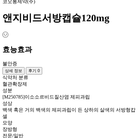
코오롱제약(주)
앤지비드서방캡슐120mg
효능효과
불안증
상세 정보
후기 0
식약처 분류
혈관확장제
성분
[M250785]이소소르비드질산염 제피과립
성상
백색 혹은 거의 백색의 제피과립이 든 상하의 살색의 서방형캅
셀
모양
장방형
전문/일반