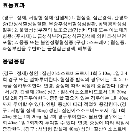
효능효과
(경구 : 정제, 서방형 정제·캅셀제) 1. 협심증, 심근경색, 관경화
증(만성허혈성심질환, 무증후성허혈성심질환, 동맥경화성심
질환) 2. 울혈성심부전의 보조요법(강심배당체 또는 이뇨제와
병용) (주사제) 1. 급성심부전(급성심근경색에 의한 좌심부전
포함) 2. 중증 또는 불안정형협심증 (구강 : 스프레이) 협심증,
좌심부전을 수반하는 급성심근경색, 폐부종
용법용량
(경구 : 정제) 성인 : 질산이소소르비드로서 1회 5-10㎎ 1일 3-4
회 경구 또는 설하투여한다. 협심증 발작의 경우에는 1회 5-10
㎎을 설하투여한다. 연령, 증상에 따라 적절히 증감한다. (경구
: 서방형 캅셀제 20㎎) 성인 : 질산이소소르비드로서 1회 20㎎
1일 2회 경구투여한다. 증량할 필요가 있는 경우에는 1회 40㎎
까지 투여할 수 있다. 연령, 증상에 따라 적절히 증감한다. (경
구 : 서방형 정제 40㎎) 성인 : 질산이소소르비드로서 1일 1회
40㎎ 또는 1회 20㎎ l일 2회 경구투여한다. 필요한 경우에는 1
회 40㎎ 1일 2회까지 투여할 수 있다. 연령, 증상에 따라 적절히
증감한다. (경구 : 서방형 캅셀제 40㎎) 성인 : 질산이소소르비