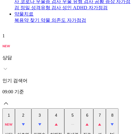
사
코로나 우울증 검사
우울 유형 검사
공황 증상 자가점
검
정밀 성격유형 검사
성인 ADHD 자가점검
약물치료
복용약 찾기
약물 의존도 자가점검
1
2
상담
인기 검색어
09:00
기준
1
2
3
4
5
6
7
8