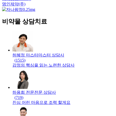
명인제약(주)
비약물 상담치료
허혜정 마스터
마스터
상담사
(
1515
)
감정의 핵심을 읽는 노련한 상담사
하용희 전문
전문
상담사
(
719
)
진심 어린 마음으로 조력 할게요