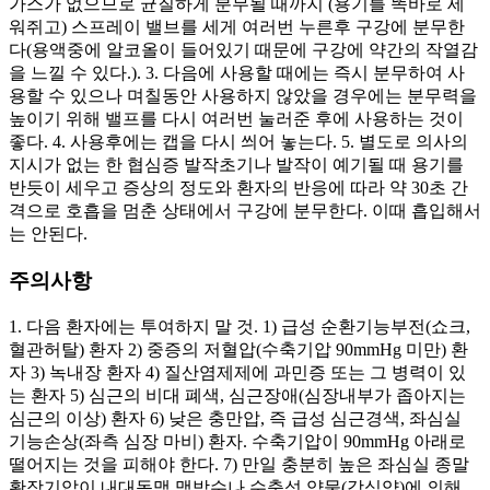
가스가 없으므로 균질하게 분무될 때까지 (용기를 똑바로 세
워쥐고) 스프레이 밸브를 세게 여러번 누른후 구강에 분무한
다(용액중에 알코올이 들어있기 때문에 구강에 약간의 작열감
을 느낄 수 있다.). 3. 다음에 사용할 때에는 즉시 분무하여 사
용할 수 있으나 며칠동안 사용하지 않았을 경우에는 분무력을
높이기 위해 밸프를 다시 여러번 눌러준 후에 사용하는 것이
좋다. 4. 사용후에는 캡을 다시 씌어 놓는다. 5. 별도로 의사의
지시가 없는 한 협심증 발작초기나 발작이 예기될 때 용기를
반듯이 세우고 증상의 정도와 환자의 반응에 따라 약 30초 간
격으로 호흡을 멈춘 상태에서 구강에 분무한다. 이때 흡입해서
는 안된다.
주의사항
1. 다음 환자에는 투여하지 말 것. 1) 급성 순환기능부전(쇼크,
혈관허탈) 환자 2) 중증의 저혈압(수축기압 90mmHg 미만) 환
자 3) 녹내장 환자 4) 질산염제제에 과민증 또는 그 병력이 있
는 환자 5) 심근의 비대 폐색, 심근장애(심장내부가 좁아지는
심근의 이상) 환자 6) 낮은 충만압, 즉 급성 심근경색, 좌심실
기능손상(좌측 심장 마비) 환자. 수축기압이 90mmHg 아래로
떨어지는 것을 피해야 한다. 7) 만일 충분히 높은 좌심실 종말
확장기압이 내대동맥 맥박수나 수축성 약물(강심약)에 의해