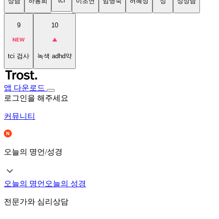
tci
상담
하용희
이초연
임명숙
허혜정
성
성상담
9
10
tci 검사
녹색 adhd약
앱 다운로드
로그인을 해주세요
커뮤니티
오늘의 명언/성경
오늘의 명언
오늘의 성경
전문가와 심리상담