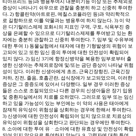
티아프리드 등)과 병용투여시 내분비기능 이상 또는 추제외로
증상이 나타나기 쉬우므로 관찰을 충분히 하고 신중히 투여한
다. 2) 항콜린약(아트로핀, 메칠스코플라민 등)과 약리학적으
로 길항하므로 이를 약물과는 병용투여 하지 않는다. 3) 이 약
은 디기탈리스제제 포화시의 지표인 구역, 구토, 식욕부진 증
상을 은폐할 수 있으므로 디기탈리스제제를 투여받고 있는 환
자에는 충분히 관찰하고 신중히 투여한다. 7. 임부 및 수유부에
대한 투여 1) 동물실험에서 태자에 대한 기형발생의 위험이 보
고되어 있고 또한 임신 중의 투여에 대한 안전성이 확립되어
있지 않다. 2) 임신 3기에 항정신병약을 복용한 임부로부터 출
생한 신생아는 추체외로장애 및/또는 금단 증상이 나타날 위험
성이 있다. 이러한 신생아에게 초조, 근육긴장항진, 근육긴장
저하, 진전, 졸음, 호흡곤란, 섭식장애가 보고되었으며, 이러한
증상은 그 중증도에 있어서 다양했다. 일부 경우 이러한 증상
들은 스스로 조절되었으나 다른 경우의 신생아들은 장기 입원
및 중환자실에서의 치료를 요하였다. 그러므로 임부 또는 임신
하고 있을 가능성이 있는 부인에는 이 약의 사용은 태아에게
잠재적 유익성이 위험성을 상회하는 경우에 한해서 투여한다.
3) 신생아에 대한 안전성이 확립되어 있지 않으므로 치료상의
유익성이 위험성을 상회한다고 판단되는 경우에만 투여한다.
8. 소아에 대한 투여 유ㆍ소아에 대한 유효성 및 안전성이 확립
되어 있지 않으므로 투여하지 않는다. 9. 고령자에 대한 투여