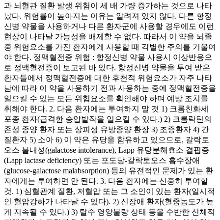
과 뇌혈관 질환 발생 위험이 세 배 가량 증가하는 것으로 나타
났다. 위험률이 높아지는 이유는 알려져 있지 않다. 다른 항정
신병 약물을 사용하거나 다른 환자군에 사용할 경우에도 이런
현상이 나타날 가능성을 배제할 수 없다. 따라서 이 약을 뇌졸
중 위험요소를 가진 환자에게 사용할 때 각별한 주의를 기울여
야 한다. 정맥혈전증 위험 : 항정신병 약물 사용시 이상반응으
로 정맥혈전증이 보고된 바 있다. 항정신병 약물을 투여 받은
환자들에서 정맥혈전증에 대한 후천적 위험요소가 자주 나타
남에 따라 이 약을 사용하기 전과 사용하는 중에 정맥혈전증을
일으킬 수 있는 모든 위험요소를 확인해야 하며 예방 조치를
취해야 한다. 2. 다음 환자에는 투여하지 말 것 1) 크롬친화세
포종 환자(급격한 승압발작을 일으킬 수 있다.) 2) 크롬락틴의
존성 종양 환자 또는 상피성 유방종양 환장 3) 조증환자 4) 간
질환자 5) 소아 6) 이 약은 유당을 함유하고 있으므로, 갈락토
오스 불내성(galactose intolerance), Lapp 유당분해효소 결핍증
(Lapp lactase deficiency) 또는 포도당-갈락토오스 흡수장애
(glucose-galactose malabsorption) 등의 유전적인 문제가 있는 환
자에게는 투여하면 안 된다. 3. 다음 환자에는 신중히 투여할
것. 1) 심혈관계 질환, 저혈압 또는 그 소인이 있는 환자(일시적
인 혈압강하가 나타날 수 있다). 2) 신장애 환자(혈중농도가 높
게 지속될 수 있다.) 3) 탈수 영양불량 상태 등을 수반한 신체적