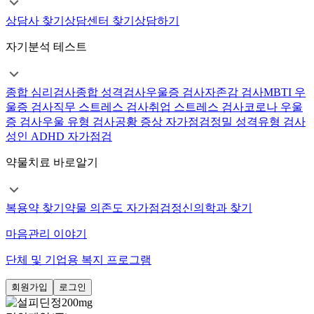
상담사 찾기
상담센터 찾기
상담하기
자기분석 테스트
종합 심리검사
종합 성격검사
우울증 검사
자존감 검사
MBTI 우
울증 검사
직무 스트레스 검사
취업 스트레스 검사
코로나 우울
증 검사
우울 유형 검사
공황 증상 자가점검
정밀 성격유형 검사
성인 ADHD 자가점검
약물치료 바로알기
복용약 찾기
약물 의존도 자가점검
정신의학과 찾기
마음관리 이야기
단체 및 기업용 복지 프로그램
회원가입
로그인