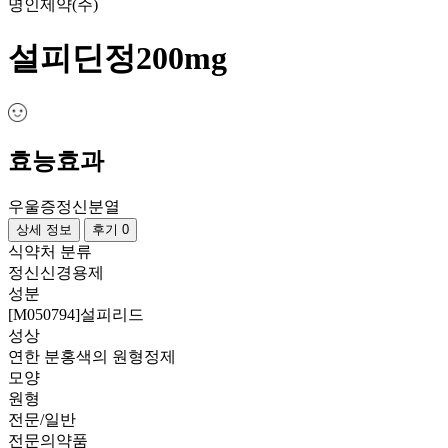
명인제약(주)
설피딘정200mg
효능효과
우울증
정신분열
상세 정보
후기 0
식약처 분류
정신신경용제
성분
[M050794]설피리드
성상
연한 분홍색의 원형정제
모양
원형
전문/일반
전문의약품