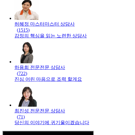
허혜정 마스터
마스터
상담사
(
1515
)
감정의 핵심을 읽는 노련한 상담사
하용희 전문
전문
상담사
(
722
)
진심 어린 마음으로 조력 할게요
최진성 전문
전문
상담사
(
71
)
당신의 이야기에 귀기울이겠습니다