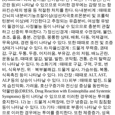
곤란 등)이 나타날 수 있으므로 이러한 경우에는 감량 또는 항
파킨슨제의 병용 등 적절한 처치를 한다. 6) 내분비계 : 때때로
간뇌의 내분비기능조절이상(성선자극호르몬분비 및 프롤락
틴분비 이상)에 기인한다고 추정되는 유즙분비, 여성형 유방
이 월경이상, 사정불능 등이 나타날 수 있으므로 충분히 관찰
하고 신중히 투여한다. 7) 정신신경계 : 때때로 수면장애, 불안,
초조, 졸음, 흥분, 건망증, 몽롱한 상태, 배회, 다동, 억제결여,
무욕상태, 경련 등이 나타날 수 있다. 또한 때때로 조전 및 조증
상태가 나타날 수 있다. 8) 자율신경계 : 드물게 무력증, 권태
감, 구갈, 두통, 두증, 어지러움, 부유감, 손의 저림, 배뇨곤란,
운동실조, 때때로 열감, 발열, 발한, 코막힘, 견통, 손의 탈력감
이 나타날 수 있다. 9) 소화기계 : 때때로 구갈, 구역, 구토, 변
비, 식욕부진, 위ㆍ복부불쾌감, 드물게 설사, 가슴쓰림, 복통,
식욕촉진 등이 나타날 수 있다. 10) 간장 : 때때로 ALT, AST,
ALP 등의 상승이 나타날 수 있다. 11) 피부 : 때때로 발진, 드물
게 습진악화, 가려움, 호산구증가와 전신성 증상을 동반하는
약물반응(DRESS, Drug Reaction with Eosinophilia and Systemic
Symptoms) 등이 나타날 수 있으므로 이러한 경우에는 투여를
중지한다. 12) 눈 : 드물게 시력장애, 안구 냉증감, 눈의 침침함
등이 나타날 수 있다. 13) 기타 : 때때로 부종이 나타날 수 있으
므로 이러한 경우에는 투여를 중지한다. 또한 체중증가, 성욕