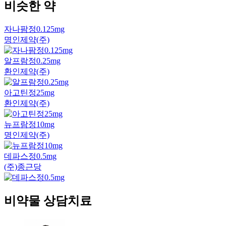
비슷한 약
자나팜정0.125mg
명인제약(주)
알프람정0.25mg
환인제약(주)
아고틴정25mg
환인제약(주)
뉴프람정10mg
명인제약(주)
데파스정0.5mg
(주)종근당
비약물 상담치료