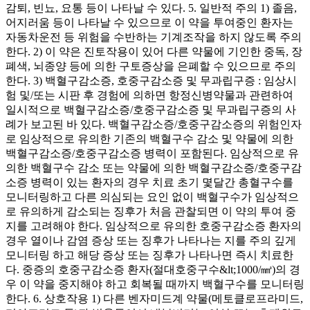
감퇴, 빈뇨, 요통 등이 나타날 수 있다. 5. 일반적 주의 1) 졸음,
어지러움 등이 나타날 수 있으므로 이 약을 투여중인 환자는
자동차운전 등 위험을 수반하는 기계조작을 하지 않도록 주의
한다. 2) 이 약은 진토작용이 있어 다른 약물에 기인한 중독, 장
폐색, 뇌종양 등에 의한 구토증상을 은폐할 수 있으므로 주의
한다. 3) 백혈구감소증, 호중구감소증 및 무과립구증 : 임상시
험 및/또는 시판 후 경험에 의하면 항정신병약물과 관련하여
일시적으로 백혈구감소증/호중구감소증 및 무과립구증의 사
례가 보고된 바 있다. 백혈구감소증/호중구감소증의 위험인자
로 임상적으로 유의한 기존의 백혈구수 감소 및 약물에 의한
백혈구감소증/호중구감소증 병력이 포함된다. 임상적으로 유
의한 백혈구수 감소 또는 약물에 의한 백혈구감소증/호중구감
소증 병력이 있는 환자의 경우 치료 초기 몇달간 총혈구수를
모니터링하고 다른 의심되는 요인 없이 백혈구수가 임상적으
로 유의하게 감소되는 징후가 처음 관찰되면 이 약의 투여 중
지를 고려해야 한다. 임상적으로 유의한 호중구감소증 환자의
경우 열이나 감염 증상 또는 징후가 나타나는 지를 주의 깊게
모니터링 하고 해당 증상 또는 징후가 나타나면 즉시 치료한
다. 중증의 호중구감소증 환자(절대호중구수&lt;1000/㎣)의 경
우 이 약을 중지해야 하고 회복될 때까지 백혈구수를 모니터링
한다. 6. 상호작용 1) 다른 벤자미드계 약물(메토클로프라미드,