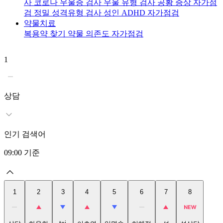
사
코로나 우울증 검사
우울 유형 검사
공황 증상 자가점
검
정밀 성격유형 검사
성인 ADHD 자가점검
약물치료
복용약 찾기
약물 의존도 자가점검
1
2
상담
인기 검색어
09:00
기준
1
2
3
4
5
6
7
8