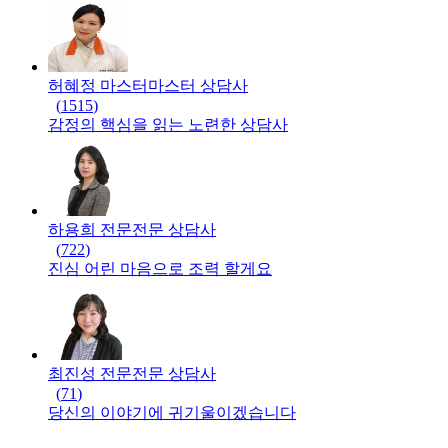
허혜정 마스터
마스터
상담사
(
1515
)
감정의 핵심을 읽는 노련한 상담사
하용희 전문
전문
상담사
(
722
)
진심 어린 마음으로 조력 할게요
최진성 전문
전문
상담사
(
71
)
당신의 이야기에 귀기울이겠습니다