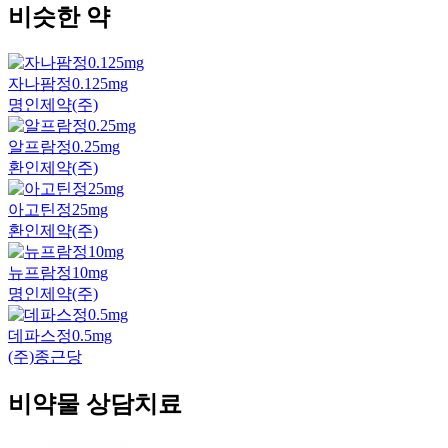
비슷한 약
자나팜정0.125mg
명인제약(주)
알프람정0.25mg
환인제약(주)
아고틴정25mg
환인제약(주)
뉴프람정10mg
명인제약(주)
데파스정0.5mg
(주)종근당
비약물 상담치료