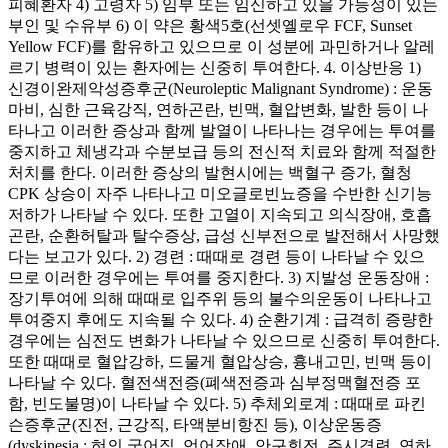
피혜환자 4) 고령자 5) 임부 또는 임신하고 있을 가능성이 있는
부인 및 수유부 6) 이 약은 황색5호(선셋옐로우 FCF, Sunset
Yellow FCF)를 함유하고 있으므로 이 성분에 과민하거나 알레
르기 병력이 있는 환자에는 신중히 투여한다. 4. 이상반응 1)
신경이완제악성증후군(Neuroleptic Malignant Syndrome) : 운동
마비, 심한 근육강직, 연하곤란, 빈맥, 혈압변화, 발한 등이 나
타나고 이러한 증상과 함께 발열이 나타나는 경우에는 투여를
중지하고 체냉각과 수분보급 등의 전신적 치료와 함께 적절한
처치를 한다. 이러한 증상의 발현시에는 백혈구 증가, 혈청
CPK 상승이 자주 나타나고 미오글로빈뇨증을 수반한 신기능
저하가 나타날 수 있다. 또한 고열이 지속되고 의식장애, 호흡
곤란, 순환허탈과 탈수증상, 급성 신부전으로 발전해서 사망했
다는 보고가 있다. 2) 경련 : 때때로 경련 등이 나타날 수 있으
므로 이러한 경우에는 투여를 중지한다. 3) 지발성 운동장애 :
장기투여에 의해 때때로 입주위 등의 불수의운동이 나타나고
투여중지 후에도 지속될 수 있다. 4) 순환기계 : 급격히 증량한
경우에는 심전도 변화가 나타날 수 있으므로 신중히 투여한다.
또한 때때로 혈압강하, 드물게 혈압상승, 흉내고민, 빈맥 등이
나타날 수 있다. 혈전색전증(폐색전증과 심부정맥혈전증 포
함, 빈도불명)이 나타날 수 있다. 5) 추체외로계 : 때때로 파킨
슨증후군(진전, 근강직, 타액분비항진 등), 이상운동증
(dyskinesia : 혀의 굳어짐, 언어장애, 안구회전, 주시경련, 연하