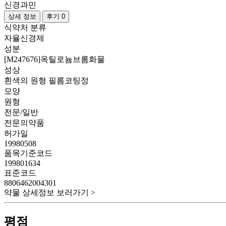
신경과민
상세 정보
후기 0
식약처 분류
자율신경제
성분
[M247676]옥틸로늄브롬화물
성상
흰색의 원형 필름코팅정
모양
원형
전문/일반
전문의약품
허가일
19980508
품목기준코드
199801634
표준코드
8806462004301
약물 상세정보 보러가기 >
평점