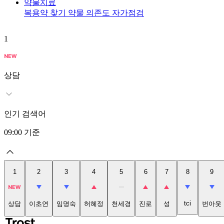
약물치료
복용약 찾기
약물 의존도 자가점검
1
상담
인기 검색어
09:00
기준
1
2
3
4
5
6
7
8
9
tci
상담
이초연
임명숙
허혜정
천세경
진로
성
번아웃