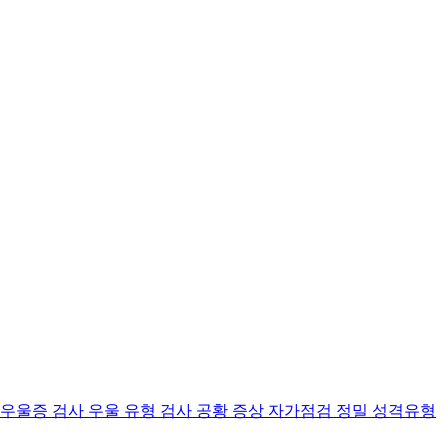
 우울증 검사
우울 유형 검사
공황 증상 자가점검
정밀 성격유형