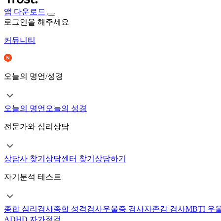
앱 다운로드
로그인을 해주세요
커뮤니티
오늘의 명언/성경
오늘의 명언
오늘의 성경
전문가와 심리상담
상담사 찾기
상담센터 찾기
상담하기
자기분석 테스트
종합 심리검사
종합 성격검사
우울증 검사
자존감 검사
MBTI 우
ADHD 자가점검