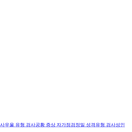
검사
우울 유형 검사
공황 증상 자가점검
정밀 성격유형 검사
성인