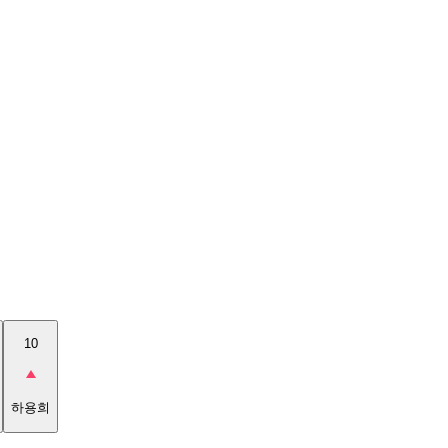
10
하용희