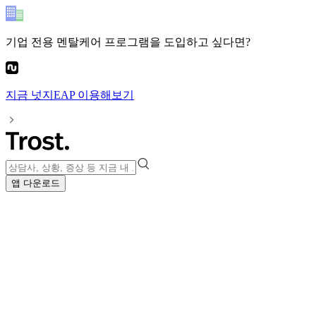
기업 전용 멘탈케어 프로그램
을 도입하고 싶다면?
지금
넛지EAP
이용해보기
앱 다운로드