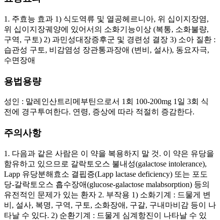
1. 주효능 효과 1) 식도역류 및 열공헤르니아, 위 십이지장염,
위 십이지장궤양에 있어서의 소화기능이상 (복통, 소화불량,
구역, 구토) 2) 과민성대장증후군 및 경련성 결장 3) 소아 질환 :
습관성 구토, 비감염성 장관통과장애 (변비, 설사), 동요자극,
수면장애
용법용량
성인 : 말레인산트리메부틴으로서 1회 100-200mg 1일 3회 식
전에 경구투여한다. 연령, 증상에 따라 적절히 증감한다.
주의사항
1. 다음과 같은 사람은 이 약을 복용하지 말 것. 이 약은 유당을
함유하고 있으므로 갈락토오스 불내성(galactose intolerance),
Lapp 유당분해효소 결핍증(Lapp lactase deficiency) 또는 포도
당-갈락토오스 흡수장애(glucose-galactose malabsorption) 등의
유전적인 문제가 있는 환자 2. 부작용 1) 소화기계 : 드물게 변
비, 설사, 복명, 구역, 구토, 소화장애, 구갈, 구내마비감 등이 나
타날 수 있다. 2) 순환기계 : 드물게 심계항진이 나타날 수 있