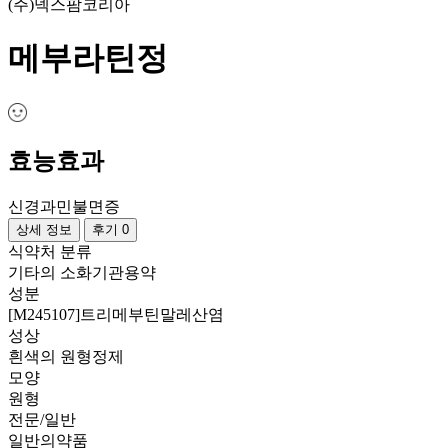
(주)넥스팜코리아
메부라틴정
효능효과
신경과민
불면증
상세 정보
후기 0
식약처 분류
기타의 소화기관용약
성분
[M245107]트리메부틴말레산염
성상
흰색의 원형정제
모양
원형
전문/일반
일반의약품