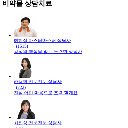
비약물 상담치료
허혜정 마스터
마스터
상담사
(
1515
)
감정의 핵심을 읽는 노련한 상담사
하용희 전문
전문
상담사
(
722
)
진심 어린 마음으로 조력 할게요
최진성 전문
전문
상담사