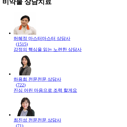
비약물 상담치료
허혜정 마스터
마스터
상담사
(
1515
)
감정의 핵심을 읽는 노련한 상담사
하용희 전문
전문
상담사
(
722
)
진심 어린 마음으로 조력 할게요
최진성 전문
전문
상담사
(
71
)