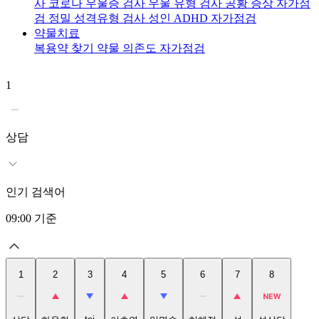
사
코로나 우울증 검사
우울 유형 검사
공황 증상 자가점
검
정밀 성격유형 검사
성인 ADHD 자가점검
약물치료
복용약 찾기
약물 의존도 자가점검
1
2
상담
인기 검색어
09:00
기준
1
2
3
4
5
6
7
8