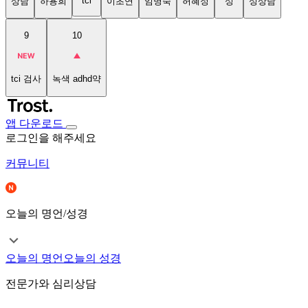
tci
상담
하용희
이초연
임명숙
허혜정
성
성상담
9
10
tci 검사
녹색 adhd약
앱 다운로드
로그인을 해주세요
커뮤니티
오늘의 명언/성경
오늘의 명언
오늘의 성경
전문가와 심리상담