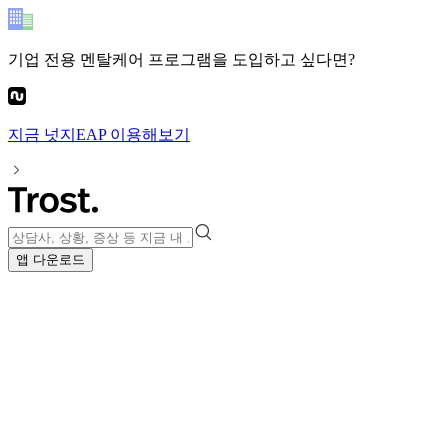
기업 전용 멘탈케어 프로그램
을 도입하고 싶다면?
지금
넛지EAP
이용해보기
앱 다운로드