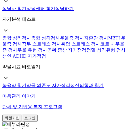
상담사 찾기
상담센터 찾기
상담하기
자기분석 테스트
종합 심리검사
종합 성격검사
우울증 검사
자존감 검사
MBTI 우
울증 검사
직무 스트레스 검사
취업 스트레스 검사
코로나 우울
증 검사
우울 유형 검사
공황 증상 자가점검
정밀 성격유형 검사
성인 ADHD 자가점검
약물치료 바로알기
복용약 찾기
약물 의존도 자가점검
정신의학과 찾기
마음관리 이야기
단체 및 기업용 복지 프로그램
회원가입
로그인