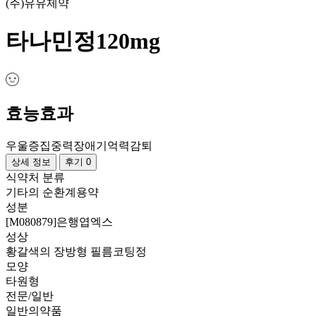
(주)유유제약
타나민정120mg
효능효과
우울증
집중력장애
기억력감퇴
상세 정보
후기 0
식약처 분류
기타의 순환계용약
성분
[M080879]은행엽엑스
성상
황갈색의 장방형 필름코팅정
모양
타원형
전문/일반
일반의약품