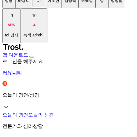
tci
상담
하용희
이초연
임명숙
허혜정
성
성상담
9
10
tci 검사
녹색 adhd약
앱 다운로드
로그인을 해주세요
커뮤니티
오늘의 명언/성경
오늘의 명언
오늘의 성경
전문가와 심리상담