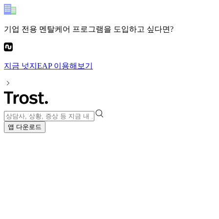
기업 전용 멘탈케어 프로그램
을 도입하고 싶다면?
지금
넛지EAP
이용해보기
앱 다운로드