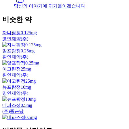
(
71
)
당신의 이야기에 귀기울이겠습니다
비슷한 약
자나팜정0.125mg
명인제약(주)
알프람정0.25mg
환인제약(주)
아고틴정25mg
환인제약(주)
뉴프람정10mg
명인제약(주)
데파스정0.5mg
(주)종근당