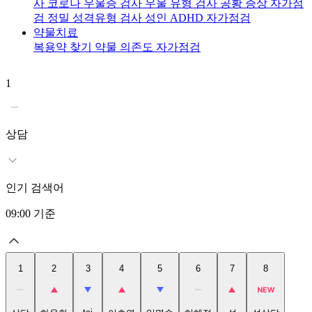
사
코로나 우울증 검사
우울 유형 검사
공황 증상 자가점
검
정밀 성격유형 검사
성인 ADHD 자가점검
약물치료
복용약 찾기
약물 의존도 자가점검
1
2
상담
인기 검색어
09:00
기준
1
2
3
4
5
6
7
8