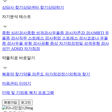
상담사 찾기
상담센터 찾기
상담하기
자기분석 테스트
종합 심리검사
종합 성격검사
우울증 검사
자존감 검사
MBTI 우
울증 검사
직무 스트레스 검사
취업 스트레스 검사
코로나 우울
증 검사
우울 유형 검사
공황 증상 자가점검
정밀 성격유형 검사
성인 ADHD 자가점검
약물치료 바로알기
복용약 찾기
약물 의존도 자가점검
정신의학과 찾기
마음관리 이야기
단체 및 기업용 복지 프로그램
회원가입
로그인