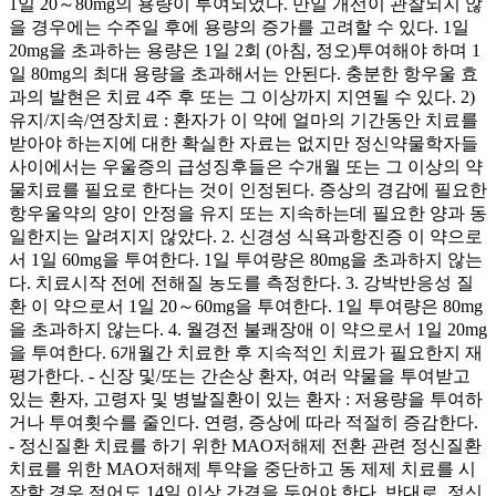
1일 20～80mg의 용량이 투여되었다. 만일 개선이 관찰되지 않
을 경우에는 수주일 후에 용량의 증가를 고려할 수 있다. 1일
20mg을 초과하는 용량은 1일 2회 (아침, 정오)투여해야 하며 1
일 80mg의 최대 용량을 초과해서는 안된다. 충분한 항우울 효
과의 발현은 치료 4주 후 또는 그 이상까지 지연될 수 있다. 2)
유지/지속/연장치료 : 환자가 이 약에 얼마의 기간동안 치료를
받아야 하는지에 대한 확실한 자료는 없지만 정신약물학자들
사이에서는 우울증의 급성징후들은 수개월 또는 그 이상의 약
물치료를 필요로 한다는 것이 인정된다. 증상의 경감에 필요한
항우울약의 양이 안정을 유지 또는 지속하는데 필요한 양과 동
일한지는 알려지지 않았다. 2. 신경성 식욕과항진증 이 약으로
서 1일 60mg을 투여한다. 1일 투여량은 80mg을 초과하지 않는
다. 치료시작 전에 전해질 농도를 측정한다. 3. 강박반응성 질
환 이 약으로서 1일 20～60mg을 투여한다. 1일 투여량은 80mg
을 초과하지 않는다. 4. 월경전 불쾌장애 이 약으로서 1일 20mg
을 투여한다. 6개월간 치료한 후 지속적인 치료가 필요한지 재
평가한다. - 신장 및/또는 간손상 환자, 여러 약물을 투여받고
있는 환자, 고령자 및 병발질환이 있는 환자 : 저용량을 투여하
거나 투여횟수를 줄인다. 연령, 증상에 따라 적절히 증감한다.
- 정신질환 치료를 하기 위한 MAO저해제 전환 관련 정신질환
치료를 위한 MAO저해제 투약을 중단하고 동 제제 치료를 시
작할 경우 적어도 14일 이상 간격을 두어야 한다. 반대로, 정신