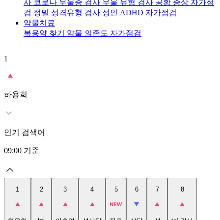
사
코로나 우울증 검사
우울 유형 검사
공황 증상 자가점
검
정밀 성격유형 검사
성인 ADHD 자가점검
약물치료
복용약 찾기
약물 의존도 자가점검
1
2
t
하용희
인기 검색어
09:00
기준
1
2
3
4
5
6
7
8