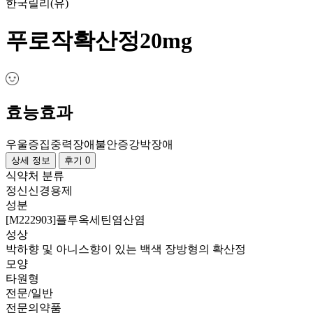
한국릴리(유)
푸로작확산정20mg
효능효과
우울증
집중력장애
불안증
강박장애
상세 정보
후기 0
식약처 분류
정신신경용제
성분
[M222903]플루옥세틴염산염
성상
박하향 및 아니스향이 있는 백색 장방형의 확산정
모양
타원형
전문/일반
전문의약품