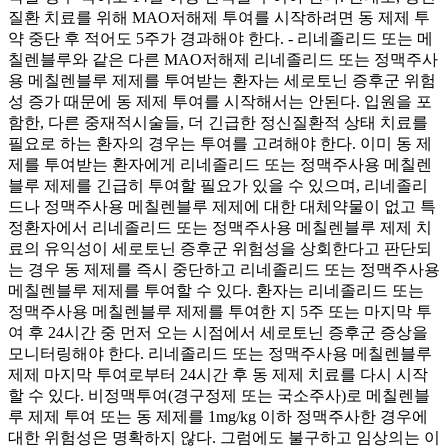
질환 치료를 위해 MAO저해제 투여를 시작하려면 동 제제 투
약 중단 후 적어도 5주가 경과해야 한다. - 리네졸리드 또는 메
칠렌블루와 같은 다른 MAO저해제 리네졸리드 또는 정맥주사
용 메칠렌블루 제제를 투여받는 환자는 세로토닌 증후군 위험
성 증가 때문에 동 제제 투여를 시작해서는 안된다. 입원을 포
함한, 다른 중재적시술들, 더 긴급한 정신질환적 상태 치료를
필요로 하는 환자의 경우는 투여를 고려해야 한다. 이미 동 제
제를 투여받는 환자에게 리네졸리드 또는 정맥주사용 메칠렌
블루 제제를 긴급히 투여할 필요가 있을 수 있으며, 리네졸리
드나 정맥주사용 메칠렌블루 제제에 대한 대체약물이 없고 특
정환자에서 리네졸리드 또는 정맥주사용 메칠렌블루 제제 치
료의 유익성이 세로토닌 증후군 위험성을 상회한다고 판단되
는 경우 동 제제를 즉시 중단하고 리네졸리드 또는 정맥주사용
메칠렌블루 제제를 투여할 수 있다. 환자는 리네졸리드 또는
정맥주사용 메칠렌블루 제제를 투여한 지 5주 또는 마지막 투
여 후 24시간 중 먼저 오는 시점에서 세로토닌 증후군 증상을
모니터링해야 한다. 리네졸리드 또는 정맥주사용 메칠렌블루
제제 마지막 투여로부터 24시간 후 동 제제 치료를 다시 시작
할 수 있다. 비정맥투여(경구정제 또는 국소주사)로 메칠렌블
루 제제 투여 또는 동 제제를 1mg/kg 이하 정맥주사한 경우에
대한 위험성은 명확하지 않다. 그럼에도 불구하고 임상의는 이