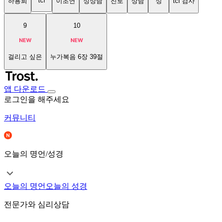
tci
하용희
이초연
성상담
진로
상담
성
tci 검사
9
10
걸리고 싶은
누가복음 6장 39절
앱 다운로드
로그인을 해주세요
커뮤니티
오늘의 명언/성경
오늘의 명언
오늘의 성경
전문가와 심리상담