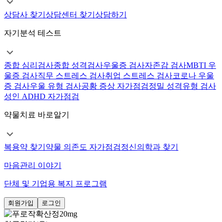
상담사 찾기
상담센터 찾기
상담하기
자기분석 테스트
종합 심리검사
종합 성격검사
우울증 검사
자존감 검사
MBTI 우
울증 검사
직무 스트레스 검사
취업 스트레스 검사
코로나 우울
증 검사
우울 유형 검사
공황 증상 자가점검
정밀 성격유형 검사
성인 ADHD 자가점검
약물치료 바로알기
복용약 찾기
약물 의존도 자가점검
정신의학과 찾기
마음관리 이야기
단체 및 기업용 복지 프로그램
회원가입
로그인