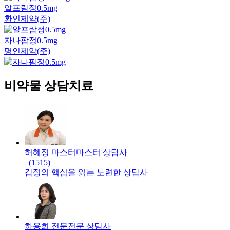
알프람정0.5mg
환인제약(주)
자나팜정0.5mg
명인제약(주)
비약물 상담치료
허혜정 마스터
마스터
상담사
(
1515
)
감정의 핵심을 읽는 노련한 상담사
하용희 전문
전문
상담사