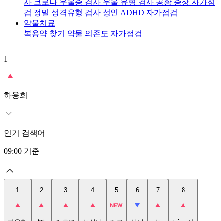
사
코로나 우울증 검사
우울 유형 검사
공황 증상 자가점
검
정밀 성격유형 검사
성인 ADHD 자가점검
약물치료
복용약 찾기
약물 의존도 자가점검
1
2
t
하용희
인기 검색어
09:00
기준
1
2
3
4
5
6
7
8