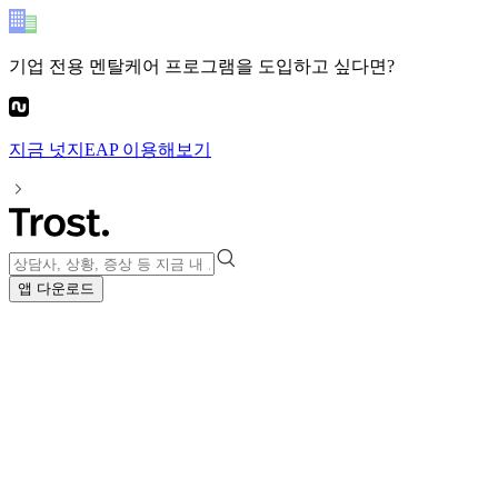
기업 전용 멘탈케어 프로그램
을 도입하고 싶다면?
지금
넛지EAP
이용해보기
앱 다운로드