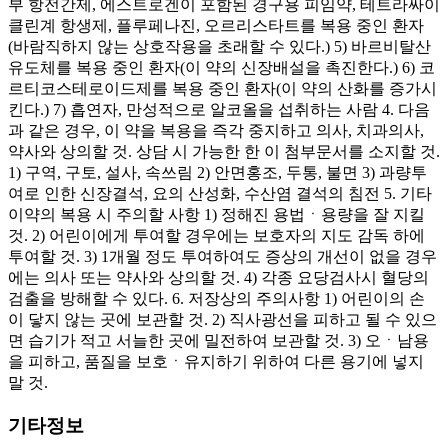
부 항전간제, 에스트로겐이 포함된 경구용 피임약, 테트라싸이
클린계 항생제, 플루페나진, 오르리스타트를 복용 중인 환자
(바람직하지 않는 상호작용을 초래할 수 있다.) 5) 바르비탈산
유도체를 복용 중인 환자(이 약의 신장배설을 촉진한다.) 6) 코
르티코스테로이드제를 복용 중인 환자(이 약의 산화를 증가시
킨다.) 7) 흡연자, 만성적으로 알코올을 섭취하는 사람 4. 다음
과 같은 경우, 이 약을 복용을 즉각 중지하고 의사, 치과의사,
약사와 상의할 것. 상담 시 가능한 한 이 첨부문서를 소지할 것.
1) 구역, 구토, 설사, 속쓰림 2) 안면홍조, 두통, 불면 3) 과량투
여로 인한 신장결석, 요의 산성화, 수산염 결석의 침전 5. 기타
이약의 복용 시 주의할 사항 1) 정해진 용법ㆍ용량을 잘 지킬
것. 2) 어린이에게 투여할 경우에는 보호자의 지도 감독 하에
투여할 것. 3) 1개월 정도 투여하여도 증상의 개선이 없을 경우
에는 의사 또는 약사와 상의할 것. 4) 각종 요당검사시 혈당의
검출을 방해할 수 있다. 6. 저장상의 주의사항 1) 어린이의 손
이 닿지 않는 곳에 보관할 것. 2) 직사광선을 피하고 될 수 있으
면 습기가 적고 서늘한 곳에 밀전하여 보관할 것. 3) 오ㆍ남용
을 피하고, 품질을 보호ㆍ유지하기 위하여 다른 용기에 넣지
말 것.
기타정보