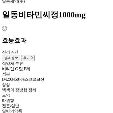
일동제약(주)
일동비타민씨정1000mg
효능효과
신경과민
상세 정보
후기 0
식약처 분류
비타민 C 및 P제
성분
[M203450]아스코르브산
성상
백색의 장방형 정제
모양
타원형
전문/일반
일반의약품