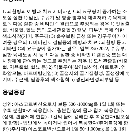
1. 괴혈병의 예방과 치료 2. 비타민 C의 요구량이 증가하는 소
모성 질환 1) 임신, 수유기 및 병중 병후의 체력저하 2) 육체피
로 3. 다음 질환 중 비타민 C 결핍으로 추정되는 경우 1) 잇몸출
혈, 비출혈, 혈뇨 등의 모세관출혈 2) 햇빛, 피부병 등에 의한
색소침착(기미, 주근깨) 3) 흡수불량 급성 또는 경구투여가 어
려운 경우의 1. 비타민 C 결핍증의 예방과 치료 : 괴혈병 등 2.
비타민 C의 요구량이 증가하는 경우 : 임부 &#x2022; 수유부,
심한 육체노동 시 등 3. 다음 질환 중 비타민 C 결핍증 또는 대
사장애에 관여되는 것으로 추정되는 경우 1) 모세관출혈(비출
혈, 치육출혈, 혈뇨 등) 2) 약물투여(살리실산염, 아트로핀, 염
화암모늄, 바르비탈산염) 3) 골절시의 골기질형성, 골성장애 4)
기미, 주근깨, 염증후의 색소침착 5) 광선과민성피부염 등
용법용량
성인: 아스코르빈산으로서 보통 500~1000mg을 1일 1회 또는
수회 분할하여 복용한다. - 충분한 양의 물과 함께 복용한다.
(정제, 캡슐제에 한함) - 1컵의 물에 용해한 후 복용한다(발포정
에 한함) - 입안에서 녹이거나 씹어서 복용한다(츄어블정에 한
함) (주사제) 아스코르빈산으로서 1일 50~1,000mg 을 1일 1회