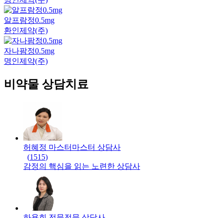
알프람정0.5mg
환인제약(주)
자나팜정0.5mg
명인제약(주)
비약물 상담치료
허혜정 마스터
마스터
상담사
(
1515
)
감정의 핵심을 읽는 노련한 상담사
하용희 전문
전문
상담사