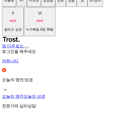
tci
하용희
이초연
성상담
진로
상담
성
tci 검사
9
10
걸리고 싶은
누가복음 6장 39절
앱 다운로드
로그인을 해주세요
커뮤니티
오늘의 명언/성경
오늘의 명언
오늘의 성경
전문가와 심리상담