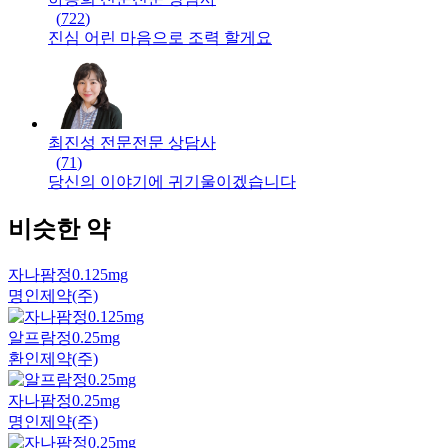
(
722
)
진심 어린 마음으로 조력 할게요
최진성 전문
전문
상담사
(
71
)
당신의 이야기에 귀기울이겠습니다
비슷한 약
자나팜정0.125mg
명인제약(주)
알프람정0.25mg
환인제약(주)
자나팜정0.25mg
명인제약(주)