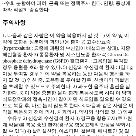
~수회 분할하여 피하, 근육 또는 정맥주사 한다. 연령, 증상에
따라 적절히 증감한다.
주의사항
1. 다음과 같은 사람은 이 약을 복용하지 말 것. 1) 이 약 및 이
약에 포함된 성분에의 과민반응 환자 2) 고수산뇨증
(hyperoxaluria : 요중에 과량의 수산염이 배설되는 상태), 지중
해빈혈증 환자 3) 통풍환자 및 시스틴뇨증 환자 4) Glucose-6-
phosphate dehydrogenase (G6PD) 결핍환자 : 고용량을 투여할
경우 용혈을 초래할 수 있다. 5) 신장의 수산결석 환자 : 1일 1 g
이상 투여할 경우 2. 이 약을 복용하는 동안 다음의 행위를 하
지 말 것. 1) 임신 중, 고용량을 투여할 경우, 신생아의 괴혈병
을 초래할 수 있으므로 주의한다. 2) 과도한 음주나 흡연을 삼
가한다. 3) 이 약은 충분한 물과 함께 복용하도록 하며 이 약과
식도점막과의 접촉시간이 길어지면 식도염을 일으킬 수 있으
므로 복용 후, 바로 눕지 않도록 한다. 3. 다음과 같은 사람은 이
약을 복용하기 전에 의사, 치과의사, 약사와 상의할 것. 1) 임부
ㆍ수유부 2) 신장의 수산결석 환자 3) 경구용 항응고제(쿠마린
계 약물)를 복용 중인 환자(경구용 항응고제의 반응을 약화시
킬 수 있다) 4) 살리실산염, 아스피린, 철분제, 페니토인 및 일