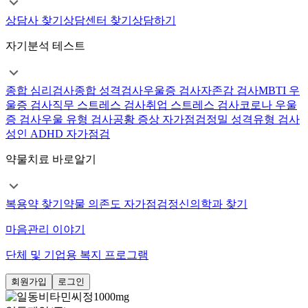
상담사 찾기
상담센터 찾기
상담하기
자기분석 테스트
종합 심리검사
종합 성격검사
우울증 검사
자존감 검사
MBTI 우
울증 검사
직무 스트레스 검사
취업 스트레스 검사
코로나 우울
증 검사
우울 유형 검사
공황 증상 자가점검
정밀 성격유형 검사
성인 ADHD 자가점검
약물치료 바로알기
복용약 찾기
약물 의존도 자가점검
정신의학과 찾기
마음관리 이야기
단체 및 기업용 복지 프로그램
회원가입
로그인