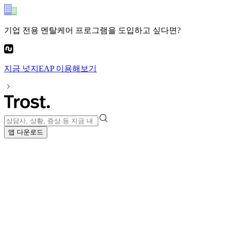
기업 전용 멘탈케어 프로그램
을 도입하고 싶다면?
지금
넛지EAP
이용해보기
앱 다운로드