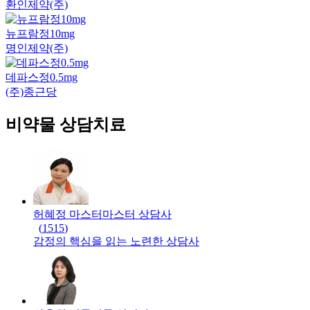
환인제약(주)
뉴프람정10mg
명인제약(주)
데파스정0.5mg
(주)종근당
비약물 상담치료
허혜정 마스터
마스터
상담사
(
1515
)
감정의 핵심을 읽는 노련한 상담사