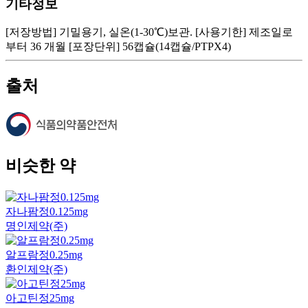
기타정보
[저장방법] 기밀용기, 실온(1-30℃)보관. [사용기한] 제조일로
부터 36 개월 [포장단위] 56캡슐(14캡슐/PTPX4)
출처
비슷한 약
자나팜정0.125mg
명인제약(주)
알프람정0.25mg
환인제약(주)
아고틴정25mg