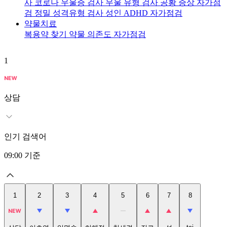
사
코로나 우울증 검사
우울 유형 검사
공황 증상 자가점
검
정밀 성격유형 검사
성인 ADHD 자가점검
약물치료
복용약 찾기
약물 의존도 자가점검
1
2
상담
인기 검색어
09:00
기준
1
2
3
4
5
6
7
8