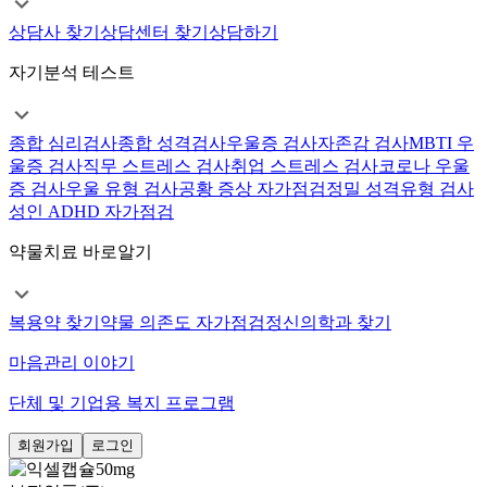
상담사 찾기
상담센터 찾기
상담하기
자기분석 테스트
종합 심리검사
종합 성격검사
우울증 검사
자존감 검사
MBTI 우
울증 검사
직무 스트레스 검사
취업 스트레스 검사
코로나 우울
증 검사
우울 유형 검사
공황 증상 자가점검
정밀 성격유형 검사
성인 ADHD 자가점검
약물치료 바로알기
복용약 찾기
약물 의존도 자가점검
정신의학과 찾기
마음관리 이야기
단체 및 기업용 복지 프로그램
회원가입
로그인