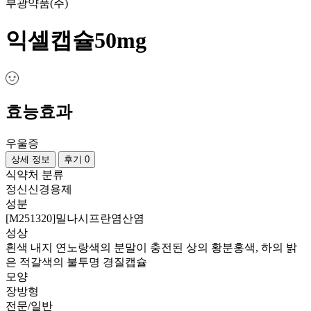
부광약품(주)
익셀캡슐50mg
효능효과
우울증
상세 정보
후기 0
식약처 분류
정신신경용제
성분
[M251320]밀나시프란염산염
성상
흰색 내지 연노랑색의 분말이 충전된 상의 황분홍색, 하의 밝
은 적갈색의 불투명 경질캡슐
모양
장방형
전문/일반