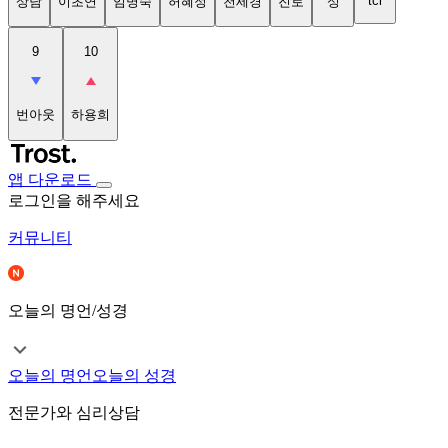
tci
상담
이초연
임명숙
허혜정
천세경
진로
성
9
10
번아웃
하용희
앱 다운로드
로그인을 해주세요
커뮤니티
오늘의 명언/성경
오늘의 명언
오늘의 성경
전문가와 심리상담