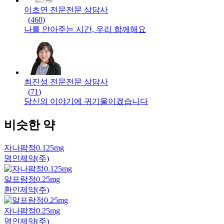
이초연 전문
전문
상담사
(
460
)
나를 안아주는 시간, 우리 함께해요
최진성 전문
전문
상담사
(
71
)
당신의 이야기에 귀기울이겠습니다
비슷한 약
자나팜정0.125mg
명인제약(주)
알프람정0.25mg
환인제약(주)
자나팜정0.25mg
명인제약(주)