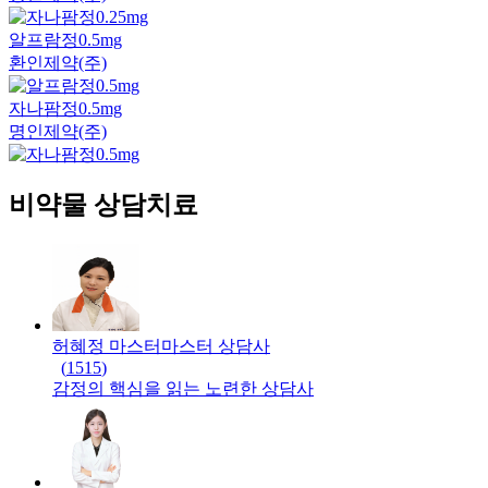
알프람정0.5mg
환인제약(주)
자나팜정0.5mg
명인제약(주)
비약물 상담치료
허혜정 마스터
마스터
상담사
(
1515
)
감정의 핵심을 읽는 노련한 상담사