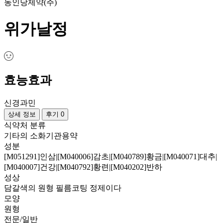
동인당제약(주)
위가날정
효능효과
신경과민
상세 정보
후기 0
식약처 분류
기타의 소화기관용약
성분
[M051291]인삼|[M040006]감초|[M040789]황금|[M040071]대추|
[M040007]건강|[M040792]황련|[M040202]반하
성상
담갈색의 원형 필름코팅 정제이다
모양
원형
전문/일반