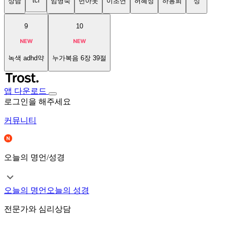
tci
상담
임명숙
번아웃
이초연
허혜정
하용희
성
9
10
녹색 adhd약
누가복음 6장 39절
앱 다운로드
로그인을 해주세요
커뮤니티
오늘의 명언/성경
오늘의 명언
오늘의 성경
전문가와 심리상담