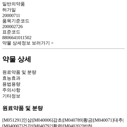
일반의약품
허가일
20000711
품목기준코드
200002726
표준코드
8806641011502
약물 상세정보 보러가기 >
약물 상세
원료약품 및 분량
효능효과
용법용량
주의사항
기타정보
원료약품 및 분량
[M051291]인삼|[M040006]감초|[M040789]황금|[M040071]대추|
[M040007]건강|[M040792]황련|[M040202]반하