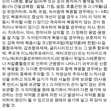
신의 나른함, 황달 등(피부 또는 눈의 흰자위가 황색을 띄게
됨) (5) 간질성폐렴 : 발열, 기침, 숨참, 호흡곤란 등 2) 1개월(급
성 위장카타르, 숙취, 트림, 속쓰림에 복용할 경우에는 5～6회)
정도 복용하여도 증상의 개선이 없을 경우 4. 기타 이 약의 복
용시 주의할 사항 1) 장기간 계속하여 복용하지 않는 것이 원
칙이나 부득이 장기간 계속하여 복용할 경우에는 의사, 한의
사, 치과의사, 약사, 한약사와 상의할 것. 2) 정해진 용법·용량
을 잘 지킬 것. 3) 어린이에게 복용시킬 경우에는 보호자의 지
도·감독 하에 복용시킬 것.(청역과립(제일약품)에 한함) 4) 칼
륨함유제제, 감초함유제제, 글리시리진산 또는 그 염류 함유제
제, 루프계 이뇨제(푸로세미드, 에타크린산) 또는 티아지드계
이뇨제(트리클로르메티아지드)와 병용시 위알도스테론증이
나 저칼륨혈증으로 인하여 근병증이 나타나기 쉬우므로 신중
히 복용할 것. 5) 다른 한약제제 등과 함께 복용할 경우에는 함
유 생약의 중복에 주의할 것. 5. 저장상의 주의사항 1) 직사광
선을 피하고 되도록 습기가 적은 서늘한 곳에 보관할 것(사용
후 반드시 밀폐 보관할 것.). 2) 어린이의 손이 닿지 않는 곳에
보관할 것. 3) 의약품을 원래 용기에서 꺼내어 다른 용기에 보
관하는 것은 의약품 오용에 의한 사고 발생이나 의약품 품질
저하의 원인이 될 수 있으므로 원래의 용기에 넣고 꼭 닫아 보
관할 것.