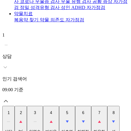
사
코로나 우울증 검사
우울 유형 검사
공황 증상 자가점
검
정밀 성격유형 검사
성인 ADHD 자가점검
약물치료
복용약 찾기
약물 의존도 자가점검
1
2
t
상담
인기 검색어
09:00
기준
1
2
3
4
5
6
7
8