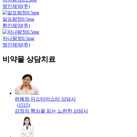
명인제약(주)
알프람정0.5mg
환인제약(주)
자나팜정0.5mg
명인제약(주)
비약물 상담치료
허혜정 마스터
마스터
상담사
(
1515
)
감정의 핵심을 읽는 노련한 상담사