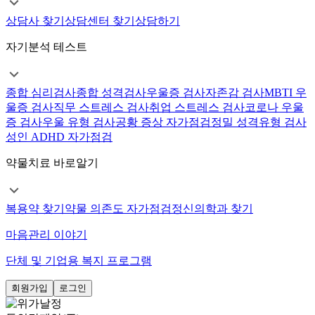
상담사 찾기
상담센터 찾기
상담하기
자기분석 테스트
종합 심리검사
종합 성격검사
우울증 검사
자존감 검사
MBTI 우
울증 검사
직무 스트레스 검사
취업 스트레스 검사
코로나 우울
증 검사
우울 유형 검사
공황 증상 자가점검
정밀 성격유형 검사
성인 ADHD 자가점검
약물치료 바로알기
복용약 찾기
약물 의존도 자가점검
정신의학과 찾기
마음관리 이야기
단체 및 기업용 복지 프로그램
회원가입
로그인