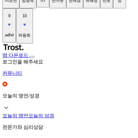
tci
이초연
임명숙
번아웃
천세경
허혜정
진로
성
9
10
adhd
하용희
앱 다운로드
로그인을 해주세요
커뮤니티
오늘의 명언/성경
오늘의 명언
오늘의 성경
전문가와 심리상담