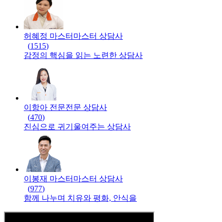
허혜정 마스터
마스터
상담사
(
1515
)
감정의 핵심을 읽는 노련한 상담사
이항아 전문
전문
상담사
(
470
)
진심으로 귀기울여주는 상담사
이봉재 마스터
마스터
상담사
(
977
)
함께 나누며 치유와 평화, 안식을