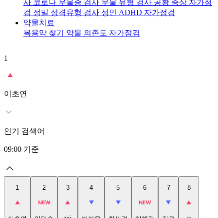
사
코로나 우울증 검사
우울 유형 검사
공황 증상 자가점
검
정밀 성격유형 검사
성인 ADHD 자가점검
약물치료
복용약 찾기
약물 의존도 자가점검
1
2
이초연
인기 검색어
09:00
기준
1
2
3
4
5
6
7
8