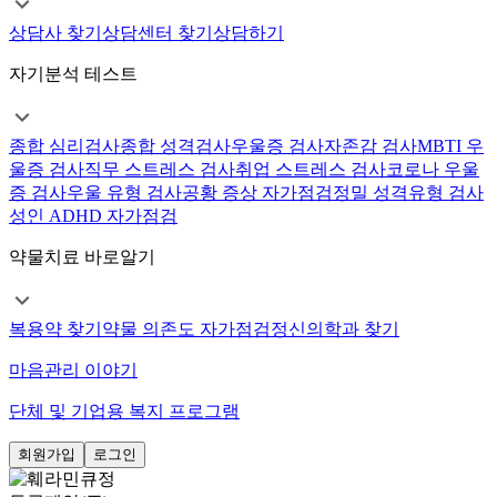
상담사 찾기
상담센터 찾기
상담하기
자기분석 테스트
종합 심리검사
종합 성격검사
우울증 검사
자존감 검사
MBTI 우
울증 검사
직무 스트레스 검사
취업 스트레스 검사
코로나 우울
증 검사
우울 유형 검사
공황 증상 자가점검
정밀 성격유형 검사
성인 ADHD 자가점검
약물치료 바로알기
복용약 찾기
약물 의존도 자가점검
정신의학과 찾기
마음관리 이야기
단체 및 기업용 복지 프로그램
회원가입
로그인