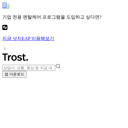
기업 전용 멘탈케어 프로그램
을 도입하고 싶다면?
지금
넛지EAP
이용해보기
앱 다운로드