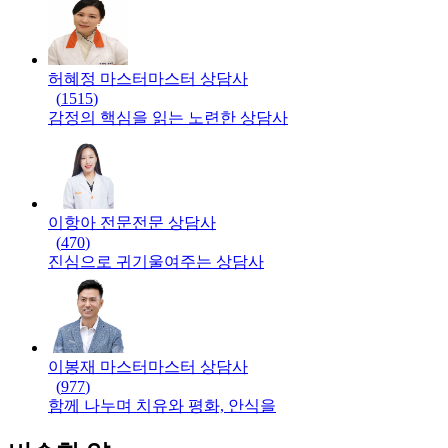
허혜정 마스터
마스터
상담사
(
1515
)
감정의 핵심을 읽는 노련한 상담사
이항아 전문
전문
상담사
(
470
)
진심으로 귀기울여주는 상담사
이봉재 마스터
마스터
상담사
(
977
)
함께 나누며 치유와 평화, 안식을