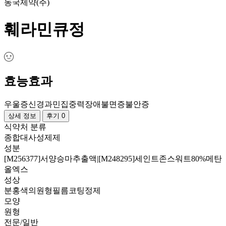
동국제약(주)
훼라민큐정
효능효과
우울증
신경과민
집중력장애
불면증
불안증
상세 정보
후기 0
식약처 분류
종합대사성제제
성분
[M256377]서양승마추출액|[M248295]세인트존스워트80%메탄
올엑스
성상
분홍색의원형필름코팅정제
모양
원형
전문/일반