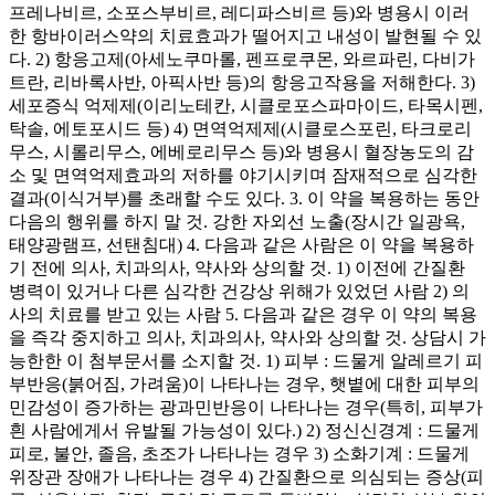
프레나비르, 소포스부비르, 레디파스비르 등)와 병용시 이러
한 항바이러스약의 치료효과가 떨어지고 내성이 발현될 수 있
다. 2) 항응고제(아세노쿠마롤, 펜프로쿠몬, 와르파린, 다비가
트란, 리바록사반, 아픽사반 등)의 항응고작용을 저해한다. 3)
세포증식 억제제(이리노테칸, 시클로포스파마이드, 타목시펜,
탁솔, 에토포시드 등) 4) 면역억제제(시클로스포린, 타크로리
무스, 시롤리무스, 에베로리무스 등)와 병용시 혈장농도의 감
소 및 면역억제효과의 저하를 야기시키며 잠재적으로 심각한
결과(이식거부)를 초래할 수도 있다. 3. 이 약을 복용하는 동안
다음의 행위를 하지 말 것. 강한 자외선 노출(장시간 일광욕,
태양광램프, 선탠침대) 4. 다음과 같은 사람은 이 약을 복용하
기 전에 의사, 치과의사, 약사와 상의할 것. 1) 이전에 간질환
병력이 있거나 다른 심각한 건강상 위해가 있었던 사람 2) 의
사의 치료를 받고 있는 사람 5. 다음과 같은 경우 이 약의 복용
을 즉각 중지하고 의사, 치과의사, 약사와 상의할 것. 상담시 가
능한한 이 첨부문서를 소지할 것. 1) 피부 : 드물게 알레르기 피
부반응(붉어짐, 가려움)이 나타나는 경우, 햇볕에 대한 피부의
민감성이 증가하는 광과민반응이 나타나는 경우(특히, 피부가
흰 사람에게서 유발될 가능성이 있다.) 2) 정신신경계 : 드물게
피로, 불안, 졸음, 초조가 나타나는 경우 3) 소화기계 : 드물게
위장관 장애가 나타나는 경우 4) 간질환으로 의심되는 증상(피