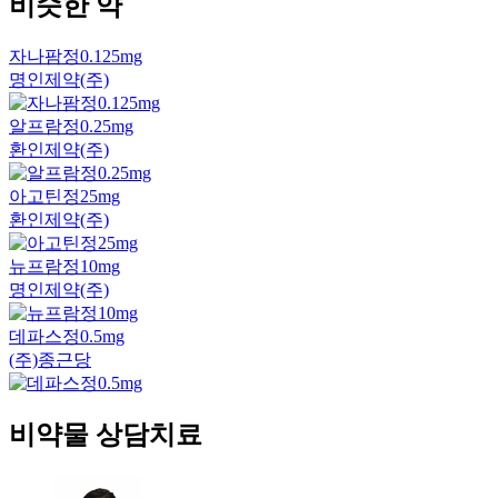
비슷한 약
자나팜정0.125mg
명인제약(주)
알프람정0.25mg
환인제약(주)
아고틴정25mg
환인제약(주)
뉴프람정10mg
명인제약(주)
데파스정0.5mg
(주)종근당
비약물 상담치료