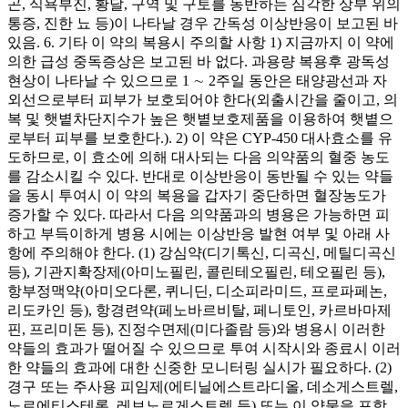
곤, 식욕부진, 황달, 구역 및 구토를 동반하는 심각한 상부 위의
통증, 진한 뇨 등)이 나타날 경우 간독성 이상반응이 보고된 바
있음. 6. 기타 이 약의 복용시 주의할 사항 1) 지금까지 이 약에
의한 급성 중독증상은 보고된 바 없다. 과용량 복용후 광독성
현상이 나타날 수 있으므로 1 ∼ 2주일 동안은 태양광선과 자
외선으로부터 피부가 보호되어야 한다(외출시간을 줄이고, 의
복 및 햇볕차단지수가 높은 햇볕보호제품을 이용하여 햇볕으
로부터 피부를 보호한다.). 2) 이 약은 CYP-450 대사효소를 유
도하므로, 이 효소에 의해 대사되는 다음 의약품의 혈중 농도
를 감소시킬 수 있다. 반대로 이상반응이 동반될 수 있는 약들
을 동시 투여시 이 약의 복용을 갑자기 중단하면 혈장농도가
증가할 수 있다. 따라서 다음 의약품과의 병용은 가능하면 피
하고 부득이하게 병용 시에는 이상반응 발현 여부 및 아래 사
항에 주의해야 한다. (1) 강심약(디기톡신, 디곡신, 메틸디곡신
등), 기관지확장제(아미노필린, 콜린테오필린, 테오필린 등),
항부정맥약(아미오다론, 퀴니딘, 디소피라미드, 프로파페논,
리도카인 등), 항경련약(페노바르비탈, 페니토인, 카르바마제
핀, 프리미돈 등), 진정수면제(미다졸람 등)와 병용시 이러한
약들의 효과가 떨어질 수 있으므로 투여 시작시와 종료시 이러
한 약들의 효과에 대한 신중한 모니터링 실시가 필요하다. (2)
경구 또는 주사용 피임제(에티닐에스트라디올, 데소게스트렐,
노르에티스테론, 레보노르게스트렐 등) 또는 이 약물을 포함