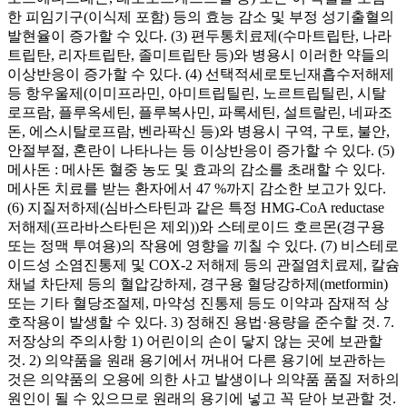
한 피임기구(이식제 포함) 등의 효능 감소 및 부정 성기출혈의
발현율이 증가할 수 있다. (3) 편두통치료제(수마트립탄, 나라
트립탄, 리자트립탄, 졸미트립탄 등)와 병용시 이러한 약들의
이상반응이 증가할 수 있다. (4) 선택적세로토닌재흡수저해제
등 항우울제(이미프라민, 아미트립틸린, 노르트립틸린, 시탈
로프람, 플루옥세틴, 플루복사민, 파록세틴, 설트랄린, 네파조
돈, 에스시탈로프람, 벤라팍신 등)와 병용시 구역, 구토, 불안,
안절부절, 혼란이 나타나는 등 이상반응이 증가할 수 있다. (5)
메사돈 : 메사돈 혈중 농도 및 효과의 감소를 초래할 수 있다.
메사돈 치료를 받는 환자에서 47 %까지 감소한 보고가 있다.
(6) 지질저하제(심바스타틴과 같은 특정 HMG-CoA reductase
저해제(프라바스타틴은 제외))와 스테로이드 호르몬(경구용
또는 정맥 투여용)의 작용에 영향을 끼칠 수 있다. (7) 비스테로
이드성 소염진통제 및 COX-2 저해제 등의 관절염치료제, 칼슘
채널 차단제 등의 혈압강하제, 경구용 혈당강하제(metformin)
또는 기타 혈당조절제, 마약성 진통제 등도 이약과 잠재적 상
호작용이 발생할 수 있다. 3) 정해진 용법·용량을 준수할 것. 7.
저장상의 주의사항 1) 어린이의 손이 닿지 않는 곳에 보관할
것. 2) 의약품을 원래 용기에서 꺼내어 다른 용기에 보관하는
것은 의약품의 오용에 의한 사고 발생이나 의약품 품질 저하의
원인이 될 수 있으므로 원래의 용기에 넣고 꼭 닫아 보관할 것.