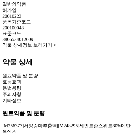
일반의약품
허가일
20010223
품목기준코드
200100048
표준코드
8806534012609
약물 상세정보 보러가기 >
약물 상세
원료약품 및 분량
효능효과
용법용량
주의사항
기타정보
원료약품 및 분량
[M256377]서양승마추출액|[M248295]세인트존스워트80%메탄
올엑스