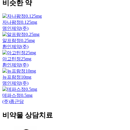
비슷한 약
자나팜정0.125mg
명인제약(주)
알프람정0.25mg
환인제약(주)
아고틴정25mg
환인제약(주)
뉴프람정10mg
명인제약(주)
데파스정0.5mg
(주)종근당
비약물 상담치료