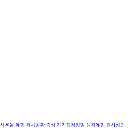
검사
우울 유형 검사
공황 증상 자가점검
정밀 성격유형 검사
성인