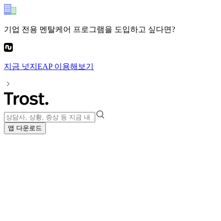
기업 전용 멘탈케어 프로그램
을 도입하고 싶다면?
지금
넛지EAP
이용해보기
앱 다운로드