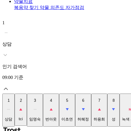
약물치료
복용약 찾기
약물 의존도 자가점검
1
상담
인기 검색어
09:00
기준
1
2
3
4
5
6
7
8
tci
상담
임명숙
번아웃
이초연
허혜정
하용희
성
녹색 