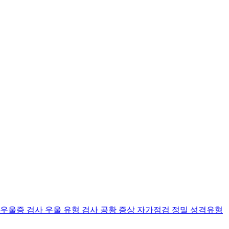
 우울증 검사
우울 유형 검사
공황 증상 자가점검
정밀 성격유형