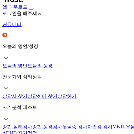
앱 다운로드
로그인을 해주세요
커뮤니티
오늘의 명언/성경
오늘의 명언
오늘의 성경
전문가와 심리상담
상담사 찾기
상담센터 찾기
상담하기
자기분석 테스트
종합 심리검사
종합 성격검사
우울증 검사
자존감 검사
MBTI 우
ADHD 자가점검