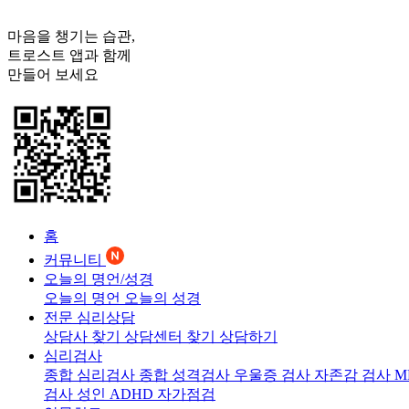
마음을 챙기는 습관,
트로스트
앱과 함께
만들어 보세요
홈
커뮤니티
오늘의 명언/성경
오늘의 명언
오늘의 성경
전문 심리상담
상담사 찾기
상담센터 찾기
상담하기
심리검사
종합 심리검사
종합 성격검사
우울증 검사
자존감 검사
M
검사
성인 ADHD 자가점검