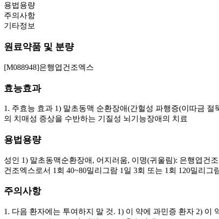
용법용량
주의사항
기타정보
원료약품 및 분량
[M088948]은행엽건조엑스
효능효과
1. 주효능 효과 1) 말초동맥 순환장애(간헐성 파행증(이따금 절뚝
의 치매성 증상을 수반하는 기질성 뇌기능장애의 치료
용법용량
성인 1) 말초동맥순환장애, 어지러움, 이명(귀울림): 은행엽건조엑
건조엑스로서 1회 40~80밀리그람 1일 3회 또는 1회 120밀리그
주의사항
1. 다음 환자에는 투여하지 말 것. 1) 이 약에 과민증 환자 2) 이 약은 