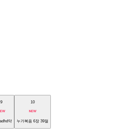
9
10
adhd약
누가복음 6장 39절