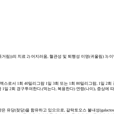
거림))의 치료 2) 어지러움, 혈관성 및 퇴행성 이명(귀울림) 3) 
스로서 1회 40밀리그람 1일 3회 또는 1회 80밀리그람, 1일 2회
람 1일 2회 경구투여한다.(먹는다, 복용한다) 연령(나이), 증상에
유당(젖당)을 함유하고 있으므로, 갈락토오스 불내성(galactose intole