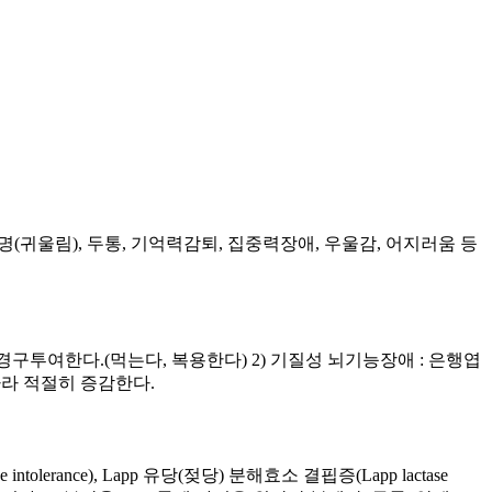
이명(귀울림), 두통, 기억력감퇴, 집중력장애, 우울감, 어지러움 등
 경구투여한다.(먹는다, 복용한다) 2) 기질성 뇌기능장애 : 은행엽
 따라 적절히 증감한다.
rance), Lapp 유당(젖당) 분해효소 결핍증(Lapp lactase