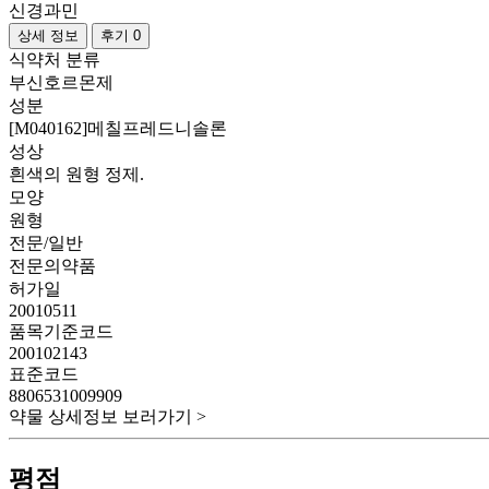
신경과민
상세 정보
후기 0
식약처 분류
부신호르몬제
성분
[M040162]메칠프레드니솔론
성상
흰색의 원형 정제.
모양
원형
전문/일반
전문의약품
허가일
20010511
품목기준코드
200102143
표준코드
8806531009909
약물 상세정보 보러가기 >
평점