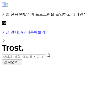
기업 전용 멘탈케어 프로그램
을 도입하고 싶다면?
지금
넛지EAP
이용해보기
앱 다운로드