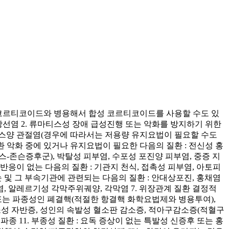
광질코르티코이드와 병용해서 합성 코르티코이드를 사용할 수도 있
상선염 2. 류마티스성 장애 급성진행 또는 악화를 방지하기 위한
티스양 관절염(경우에 따라서는 저용량 유지요법이 필요할 수도
질환 악화 중에 있거나 유지요법이 필요한 다음의 질환 : 전신성 홍
븐스-존슨증후군), 박탈성 피부염, 수포성 포진양 피부염, 중증 지
반응이 없는 다음의 질환 : 기관지 천식, 접촉성 피부염, 아토피
눈 및 그 부속기관에 관련되는 다음의 질환 : 안대상포진, 홍채염
, 알레르기성 각막주위궤양, 각막염 7. 위장관계 질환 결정적
성 또는 파종성인 폐결핵(적절한 항결핵 화학요법제와 병용투여),
감소성 자반증, 성인의 속발성 혈소판 감소증, 적아구감소증(적혈구
파종 11. 부종성 질환 : 요독 증상이 없는 특발성 신증후 또는 홍