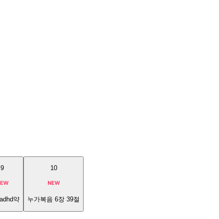
9
10
adhd약
누가복음 6장 39절