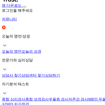
앱 다운로드
로그인을 해주세요
커뮤니티
오늘의 명언/성경
오늘의 명언
오늘의 성경
전문가와 심리상담
상담사 찾기
상담센터 찾기
상담하기
자기분석 테스트
종합 심리검사
종합 성격검사
우울증 검사
자존감 검사
MBTI 우
ADHD 자가점검