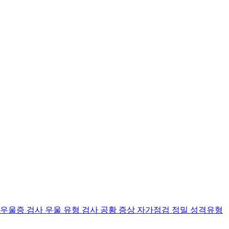
 우울증 검사
우울 유형 검사
공황 증상 자가점검
정밀 성격유형