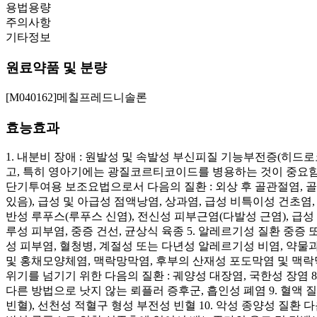
용법용량
주의사항
기타정보
원료약품 및 분량
[M040162]메칠프레드니솔론
효능효과
1. 내분비 장애 : 원발성 및 속발성 부신피질 기능부전증(히
고, 특히 영아기에는 광질코르티코이드를 병용하는 것이 중요함)
단기투여용 보조요법으로서 다음의 질환 : 외상 후 골관절염,
있음), 급성 및 아급성 점액낭염, 상과염, 급성 비특이성 건초염
반성 루푸스(루푸스 신염), 전신성 피부근염(다발성 근염), 급성 
루성 피부염, 중증 건선, 균상식 육종 5. 알레르기성 질환 중
성 피부염, 혈청병, 계절성 또는 다년성 알레르기성 비염, 약물
및 홍채모양체염, 맥락망막염, 후부의 산재성 포도막염 및 맥락막
위기를 넘기기 위한 다음의 질환 : 궤양성 대장염, 국한성 장염
다른 방법으로 낫지 않는 뢰플러 증후군, 흡인성 폐염 9. 혈액
빈혈), 선천성 적혈구 형성 부전성 빈혈 10. 악성 종양성 질환 