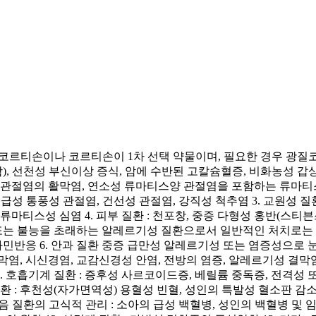
드로코르티손이나 코르티손이 1차 선택 약물이며, 필요한 경우 
, 선천성 부신이상 증식, 암에 수반된 고칼슘혈증, 비화농성 갑
 골관절염의 활막염, 연소성 류마티스양 관절염을 포함하는 류마
, 급성 통풍성 관절염, 건선성 관절염, 강직성 척추염 3. 교원성 
류마티스성 심염 4. 피부 질환 : 천포창, 중증 다형성 홍반(스티
증 또는 불능을 초래하는 알레르기성 질환으로서 일반적인 처치로는 
과민반응 6. 안과 질환 중증 급만성 알레르기성 또는 염증성으로 
염, 시신경염, 교감신경성 안염, 전방의 염증, 알레르기성 결막염
 8. 호흡기계 질환 : 증후성 사르코이드증, 베릴륨 중독증, 전격
 질환 : 후천성(자가면역성) 용혈성 빈혈, 성인의 특발성 혈소판 
다음 질환의 고식적 관리 : 소아의 급성 백혈병, 성인의 백혈병 및 임