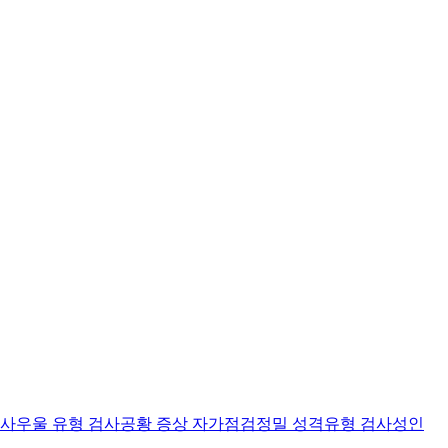
검사
우울 유형 검사
공황 증상 자가점검
정밀 성격유형 검사
성인