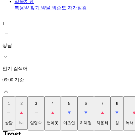
약물치료
복용약 찾기
약물 의존도 자가점검
1
상담
인기 검색어
09:00
기준
1
2
3
4
5
6
7
8
tci
상담
임명숙
번아웃
이초연
허혜정
하용희
성
녹색 