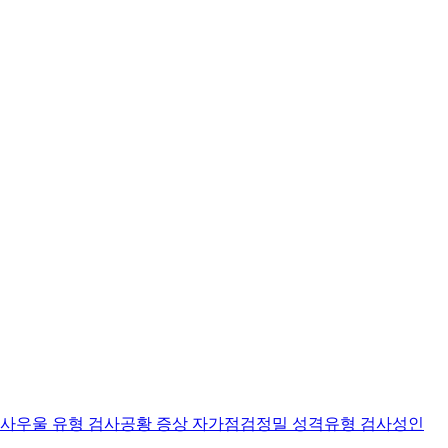
검사
우울 유형 검사
공황 증상 자가점검
정밀 성격유형 검사
성인