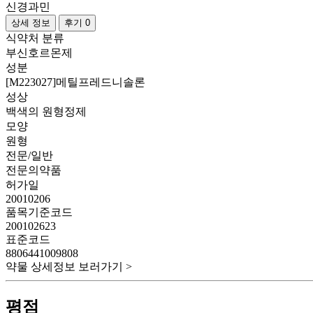
신경과민
상세 정보
후기 0
식약처 분류
부신호르몬제
성분
[M223027]메틸프레드니솔론
성상
백색의 원형정제
모양
원형
전문/일반
전문의약품
허가일
20010206
품목기준코드
200102623
표준코드
8806441009808
약물 상세정보 보러가기 >
평점