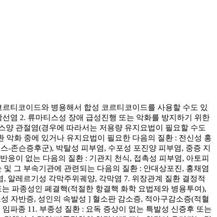
광질코르티코이드와 병용해서 합성 코르티코이드를 사용할 수도 있
상선염 2. 류마티스성 장애 급성진행 또는 악화를 방지하기 위한
티스양 관절염(경우에 따라서는 저용량 유지요법이 필요할 수도
질환 악화 중에 있거나 유지요법이 필요한 다음의 질환 : 전신성 홍
븐스-존슨증후군), 박탈성 피부염, 수포성 포진양 피부염, 중증 지
반응이 없는 다음의 질환 : 기관지 천식, 접촉성 피부염, 아토피
눈 및 그 부속기관에 관련되는 다음의 질환 : 안대상포진, 홍채염
, 알레르기성 각막주위궤양, 각막염 7. 위장관계 질환 결정적
성 또는 파종성인 폐결핵(적절한 항결핵 화학 요법제와 병용투여),
소성 자반증, 성인의 속발성 ] 혈소판 감소증, 적아구감소증(적혈
 임파종 11. 부종성 질환 : 요독 증상이 없는 특발성 신증후 또는