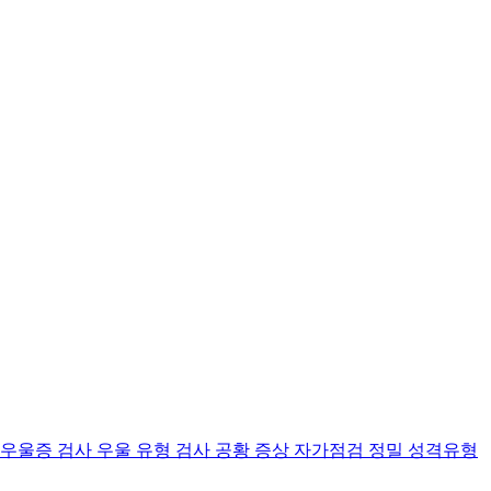
 우울증 검사
우울 유형 검사
공황 증상 자가점검
정밀 성격유형