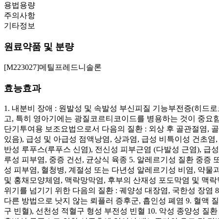
용법용량
주의사항
기타정보
원료약품 및 분량
[M223027]메틸프레드니솔론
효능효과
1. 내분비 장애 : 원발성 및 속발성 부신피질 기능부전증(히
고, 특히 영아기에는 광질코르티코이드를 병용하는 것이 중요함)
단기투여용 보조요법으로서 다음의 질환 : 외상 후 골관절염,
있음), 급성 및 아급성 점액낭염, 상과염, 급성 비특이성 건초염
반성 루푸스(루푸스 신염), 전신성 피부근염 (다발성 근염), 급성
루성 피부염, 중증 건선, 균상식 육종 5. 알레르기성 질환 중
성 피부염, 혈청병, 계절성 또는 다년성 알레르기성 비염, 약물
및 홍채모양체염, 맥락망막염, 후부의 산재성 포도막염 및 맥락막
위기를 넘기기 위한 다음의 질환 : 궤양성 대장염, 국한성 장염 
다른 방법으로 낫지 않는 뢰플러 증후군, 흡인성 폐염 9. 혈액 
구 빈혈), 선천성 적혈구 형성 부전성 빈혈 10. 악성 종양성 질