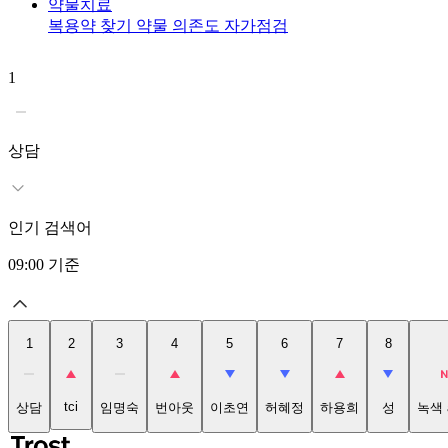
약물치료
복용약 찾기
약물 의존도 자가점검
1
상담
인기 검색어
09:00
기준
1
2
3
4
5
6
7
8
tci
상담
임명숙
번아웃
이초연
허혜정
하용희
성
녹색 