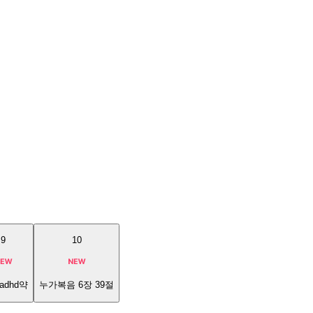
9
10
adhd약
누가복음 6장 39절