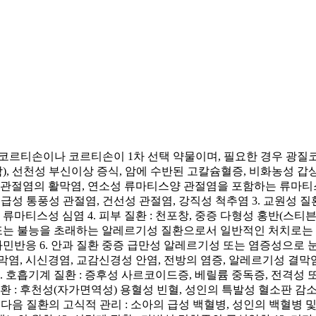
드로코르티손이나 코르티손이 1차 선택 약물이며, 필요한 경우 
, 선천성 부신이상 증식, 암에 수반된 고칼슘혈증, 비화농성 갑
 골관절염의 활막염, 연소성 류마티스양 관절염을 포함하는 류마
, 급성 통풍성 관절염, 건선성 관절염, 강직성 척추염 3. 교원성 
 류마티스성 심염 4. 피부 질환 : 천포창, 중증 다형성 홍반(스티
증 또는 불능을 초래하는 알레르기성 질환으로서 일반적인 처치로는 
과민반응 6. 안과 질환 중증 급만성 알레르기성 또는 염증성으로 
염, 시신경염, 교감신경성 안염, 전방의 염증, 알레르기성 결막염
8. 호흡기계 질환 : 증후성 사르코이드증, 베릴륨 중독증, 전격
질환 : 후천성(자가면역성) 용혈성 빈혈, 성인의 특발성 혈소판 감
환 다음 질환의 고식적 관리 : 소아의 급성 백혈병, 성인의 백혈병 및