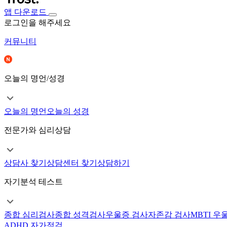
앱 다운로드
로그인을 해주세요
커뮤니티
오늘의 명언/성경
오늘의 명언
오늘의 성경
전문가와 심리상담
상담사 찾기
상담센터 찾기
상담하기
자기분석 테스트
종합 심리검사
종합 성격검사
우울증 검사
자존감 검사
MBTI 우
ADHD 자가점검