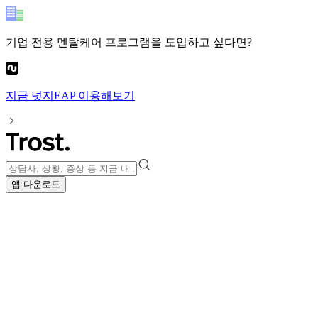
기업 전용 멘탈케어 프로그램
을 도입하고 싶다면?
지금
넛지EAP
이용해보기
앱 다운로드