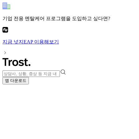
기업 전용 멘탈케어 프로그램
을 도입하고 싶다면?
지금
넛지EAP
이용해보기
앱 다운로드