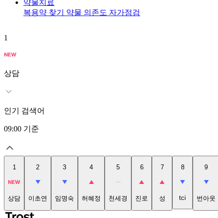
약물치료
복용약 찾기
약물 의존도 자가점검
1
상담
인기 검색어
09:00
기준
1
2
3
4
5
6
7
8
9
tci
상담
이초연
임명숙
허혜정
천세경
진로
성
번아웃