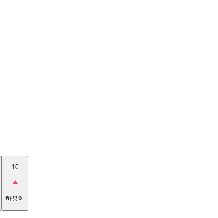
10
하용희