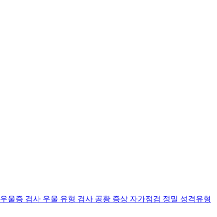
 우울증 검사
우울 유형 검사
공황 증상 자가점검
정밀 성격유형