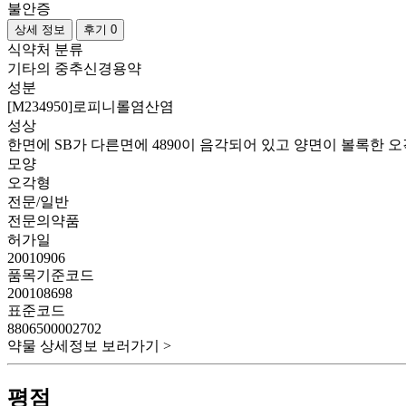
불안증
상세 정보
후기 0
식약처 분류
기타의 중추신경용약
성분
[M234950]로피니롤염산염
성상
한면에 SB가 다른면에 4890이 음각되어 있고 양면이 볼록한 
모양
오각형
전문/일반
전문의약품
허가일
20010906
품목기준코드
200108698
표준코드
8806500002702
약물 상세정보 보러가기 >
평점