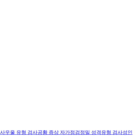
검사
우울 유형 검사
공황 증상 자가점검
정밀 성격유형 검사
성인