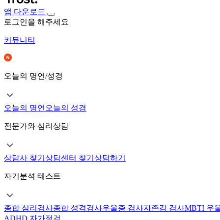
앱 다운로드
로그인을 해주세요
커뮤니티
오늘의 명언/성경
오늘의 명언
오늘의 성경
전문가와 심리상담
상담사 찾기
상담센터 찾기
상담하기
자기분석 테스트
종합 심리검사
종합 성격검사
우울증 검사
자존감 검사
MBTI 우
ADHD 자가점검