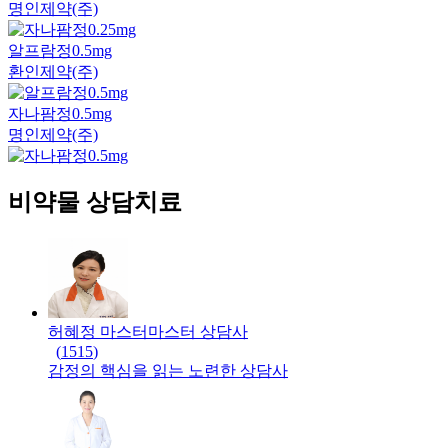
명인제약(주)
알프람정0.5mg
환인제약(주)
자나팜정0.5mg
명인제약(주)
비약물 상담치료
허혜정 마스터
마스터
상담사
(
1515
)
감정의 핵심을 읽는 노련한 상담사