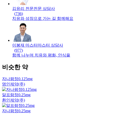
김유리 전문
전문
상담사
(
736
)
치유와 성장으로 가는 길 함께해요
이봉재 마스터
마스터
상담사
(
977
)
함께 나누며 치유와 평화, 안식을
비슷한 약
자나팜정0.125mg
명인제약(주)
알프람정0.25mg
환인제약(주)
자나팜정0.25mg