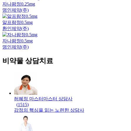
자나팜정0.25mg
명인제약(주)
알프람정0.5mg
환인제약(주)
자나팜정0.5mg
명인제약(주)
비약물 상담치료
허혜정 마스터
마스터
상담사
(
1515
)
감정의 핵심을 읽는 노련한 상담사