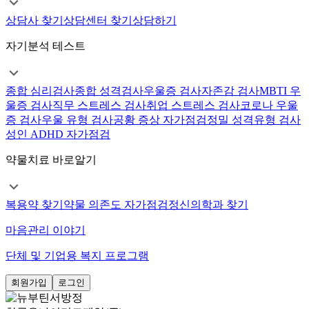
상담사 찾기
상담센터 찾기
상담하기
자기분석 테스트
종합 심리검사
종합 성격검사
우울증 검사
자존감 검사
MBTI 우
울증 검사
직무 스트레스 검사
취업 스트레스 검사
코로나 우울
증 검사
우울 유형 검사
공황 증상 자가점검
정밀 성격유형 검사
성인 ADHD 자가점검
약물치료 바로알기
복용약 찾기
약물 의존도 자가점검
정신의학과 찾기
마음관리 이야기
단체 및 기업용 복지 프로그램
회원가입
로그인