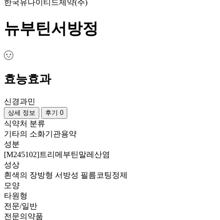
한국유나이티드제약(주)
뉴부틴서방정
효능효과
신경과민
상세 정보
후기 0
식약처 분류
기타의 소화기관용약
성분
[M245102]트리메부틴말레산염
성상
흰색의 장방형 서방성 필름코팅정제
모양
타원형
전문/일반
전문의약품