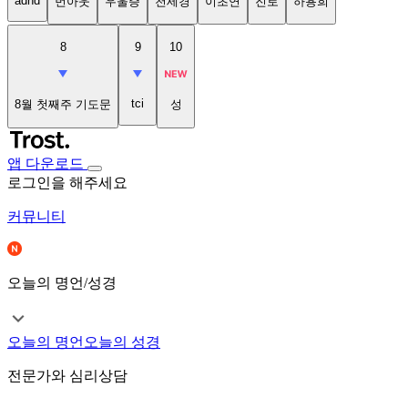
adhd
번아웃
우울증
천세경
이초연
진로
하용희
8
9
10
tci
8월 첫째주 기도문
성
앱 다운로드
로그인을 해주세요
커뮤니티
오늘의 명언/성경
오늘의 명언
오늘의 성경
전문가와 심리상담