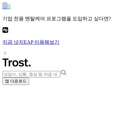
기업 전용 멘탈케어 프로그램
을 도입하고 싶다면?
지금
넛지EAP
이용해보기
앱 다운로드