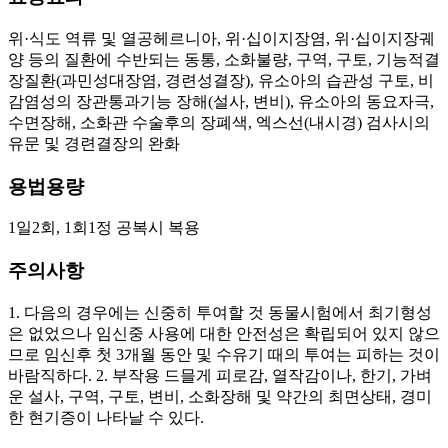
위·식도 역류 및 열공헤르니아, 위·십이지장염, 위·십이지장궤
양 등의 질환에 수반되는 동통, 소화불량, 구역, 구토, 기능적결
장질환(과민성대장염, 경련성결장), 유소아의 습관성 구토, 비
감염성의 장관통과기능 장해(설사, 변비), 유소아의 동요자극,
수면장해, 소화관 수술후의 장폐색, 엑스선(내시경) 검사시의
유문 및 경련결장의 완화
용법용량
1일2회, 1회1정 공복시 복용
주의사항
1. 다음의 경우에는 신중히 투여할 것 동물시험에서 최기형성
은 없었으나 임신중 사용에 대한 안전성은 확립되어 있지 않으
므로 임신후 첫 3개월 동안 및 수유기 때의 투여는 피하는 것이
바람직하다. 2. 부작용 드믈게 피로감, 열작감이나, 한기, 가벼
운 설사, 구역, 구토, 변비, 소화장해 및 약간의 최면상태, 경미
한 현기증이 나타날 수 있다.