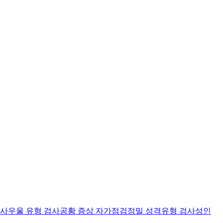
검사
우울 유형 검사
공황 증상 자가점검
정밀 성격유형 검사
성인