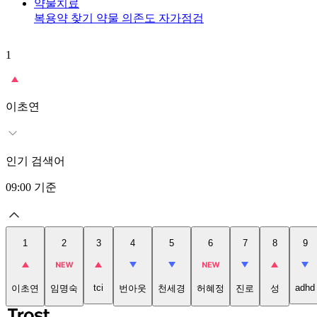
약물치료
복용약 찾기
약물 의존도 자가점검
1
이초연
인기 검색어
09:00
기준
1
2
3
4
5
6
7
8
9
tci
adhd
이초연
임명숙
번아웃
천세경
허혜정
진로
성