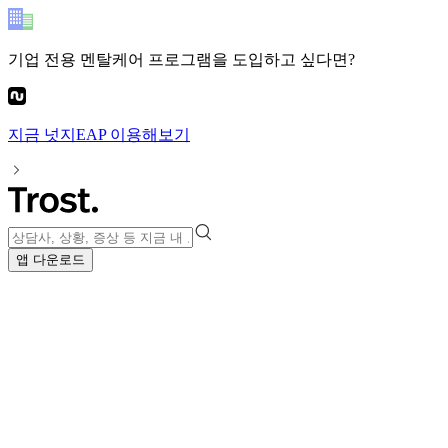
기업 전용 멘탈케어 프로그램
을 도입하고 싶다면?
지금
넛지EAP
이용해보기
앱 다운로드