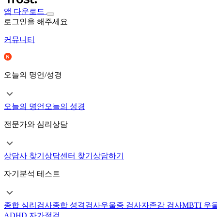
앱 다운로드
로그인을 해주세요
커뮤니티
오늘의 명언/성경
오늘의 명언
오늘의 성경
전문가와 심리상담
상담사 찾기
상담센터 찾기
상담하기
자기분석 테스트
종합 심리검사
종합 성격검사
우울증 검사
자존감 검사
MBTI 우
ADHD 자가점검