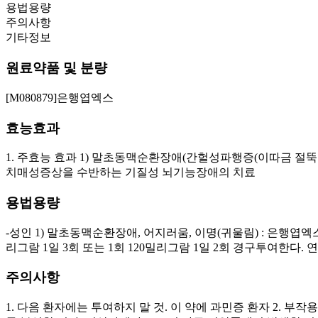
용법용량
주의사항
기타정보
원료약품 및 분량
[M080879]은행엽엑스
효능효과
1. 주효능 효과 1) 말초동맥순환장애(간헐성파행증(이따금 절뚝거림
치매성증상을 수반하는 기질성 뇌기능장애의 치료
용법용량
-성인 1) 말초동맥순환장애, 어지러움, 이명(귀울림) : 은행엽엑스
리그람 1일 3회 또는 1회 120밀리그람 1일 2회 경구투여한다.
주의사항
1. 다음 환자에는 투여하지 말 것. 이 약에 과민증 환자 2. 부작