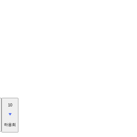
10
하용희