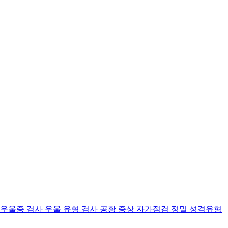
 우울증 검사
우울 유형 검사
공황 증상 자가점검
정밀 성격유형