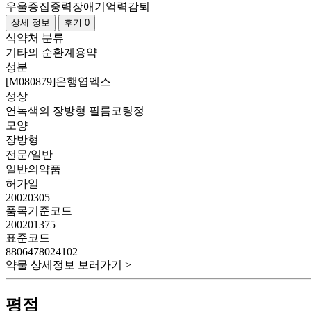
우울증
집중력장애
기억력감퇴
상세 정보
후기 0
식약처 분류
기타의 순환계용약
성분
[M080879]은행엽엑스
성상
연녹색의 장방형 필름코팅정
모양
장방형
전문/일반
일반의약품
허가일
20020305
품목기준코드
200201375
표준코드
8806478024102
약물 상세정보 보러가기 >
평점