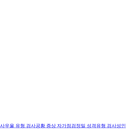
검사
우울 유형 검사
공황 증상 자가점검
정밀 성격유형 검사
성인