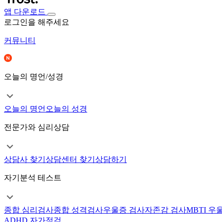
앱 다운로드
로그인을 해주세요
커뮤니티
오늘의 명언/성경
오늘의 명언
오늘의 성경
전문가와 심리상담
상담사 찾기
상담센터 찾기
상담하기
자기분석 테스트
종합 심리검사
종합 성격검사
우울증 검사
자존감 검사
MBTI 우
ADHD 자가점검