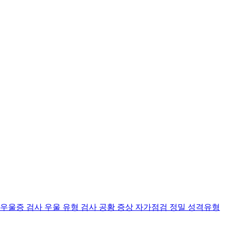
 우울증 검사
우울 유형 검사
공황 증상 자가점검
정밀 성격유형