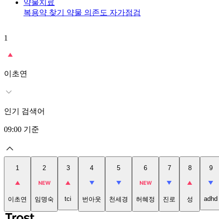
약물치료
복용약 찾기
약물 의존도 자가점검
1
이초연
인기 검색어
09:00
기준
1
2
3
4
5
6
7
8
9
tci
adhd
이초연
임명숙
번아웃
천세경
허혜정
진로
성