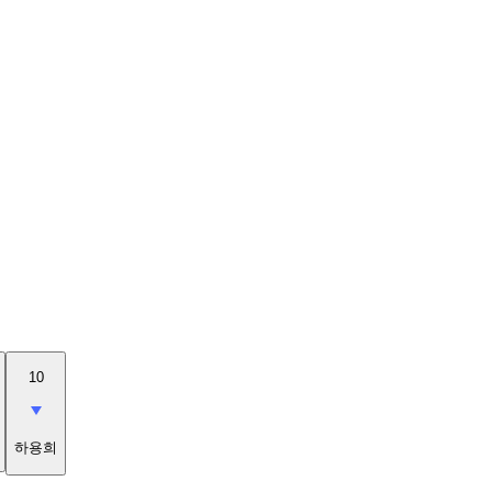
10
하용희