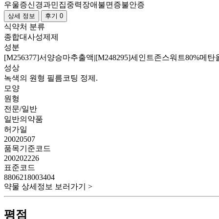
우울증
신경과민
집중력장애
불면증
불안증
상세 정보
후기 0
식약처 분류
종합대사성제제
성분
[M256377]서양승마추출액|[M248295]세인트존스워트80%메
성상
녹색의 원형 필름코팅 정제.
모양
원형
전문/일반
일반의약품
허가일
20020507
품목기준코드
200202226
표준코드
8806218003404
약물 상세정보 보러가기 >
평점