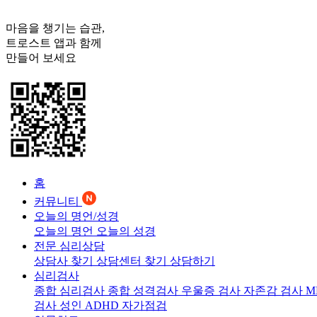
마음을 챙기는 습관,
트로스트
앱과 함께
만들어 보세요
홈
커뮤니티
오늘의 명언/성경
오늘의 명언
오늘의 성경
전문 심리상담
상담사 찾기
상담센터 찾기
상담하기
심리검사
종합 심리검사
종합 성격검사
우울증 검사
자존감 검사
M
검사
성인 ADHD 자가점검