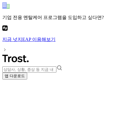
기업 전용 멘탈케어 프로그램
을 도입하고 싶다면?
지금
넛지EAP
이용해보기
앱 다운로드