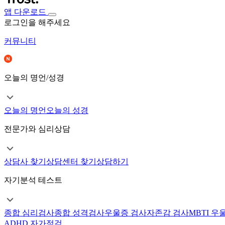
앱 다운로드
로그인을 해주세요
커뮤니티
오늘의 명언/성경
오늘의 명언
오늘의 성경
전문가와 심리상담
상담사 찾기
상담센터 찾기
상담하기
자기분석 테스트
종합 심리검사
종합 성격검사
우울증 검사
자존감 검사
MBTI 우
ADHD 자가점검