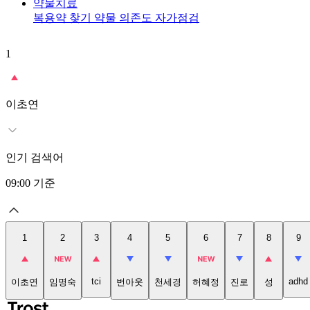
약물치료
복용약 찾기
약물 의존도 자가점검
1
이초연
인기 검색어
09:00
기준
1
2
3
4
5
6
7
8
9
tci
adhd
이초연
임명숙
번아웃
천세경
허혜정
진로
성