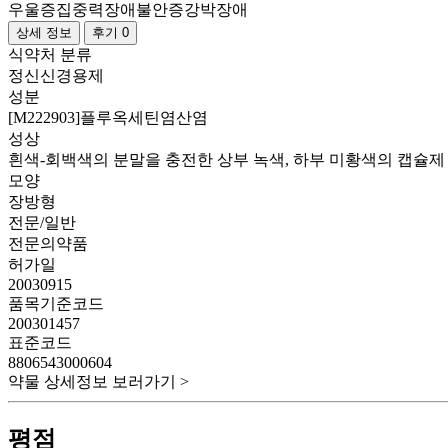
우울증
집중력장애
불안증
강박장애
상세 정보
후기 0
식약처 분류
정신신경용제
성분
[M222903]플루옥세틴염산염
성상
흰색-회백색의 분말을 충전한 상부 녹색, 하부 미황색의 캡슐제
모양
장방형
전문/일반
전문의약품
허가일
20030915
품목기준코드
200301457
표준코드
8806543000604
약물 상세정보 보러가기 >
평점