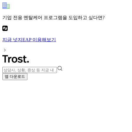
기업 전용 멘탈케어 프로그램
을 도입하고 싶다면?
지금
넛지EAP
이용해보기
앱 다운로드