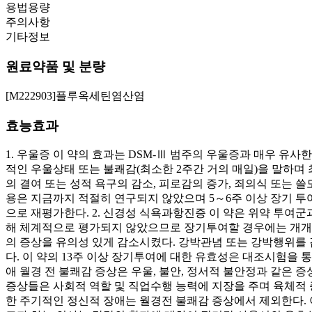
용법용량
주의사항
기타정보
원료약품 및 분량
[M222903]플루옥세틴염산염
효능효과
1. 우울증 이 약의 효과는 DSM-Ⅲ 범주의 우울증과 매우 유
적인 우울상태 또는 불쾌감(최소한 2주간 거의 매일)을 말하며 최
의 결여 또는 성적 욕구의 감소, 피로감의 증가, 죄의식 또는 쓸
용은 지금까지 적절히 연구되지 않았으며 5～6주 이상 장기 
으로 재평가한다. 2. 신경성 식욕과항진증 이 약은 위약 투여군
해 체계적으로 평가되지 않았으므로 장기투여할 경우에는 개개 
의 증상을 유의성 있게 감소시켰다. 강박관념 또는 강박행위를 
다. 이 약의 13주 이상 장기투여에 대한 유효성은 대조시험을
애 월경 전 불쾌감 증상은 우울, 불안, 정서적 불안정과 같은
증상들은 사회적 역할 및 직업수행 능력에 지장을 주며 육체적 증
한 주기적인 정신적 장애는 월경전 불쾌감 증상에서 제외한다. 