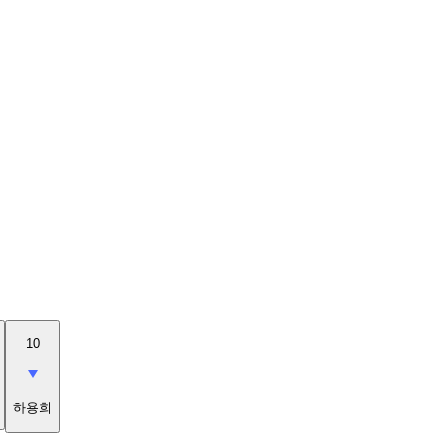
10
하용희