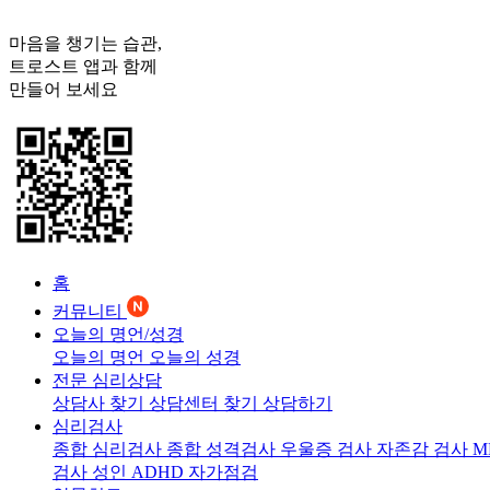
마음을 챙기는 습관,
트로스트
앱과 함께
만들어 보세요
홈
커뮤니티
오늘의 명언/성경
오늘의 명언
오늘의 성경
전문 심리상담
상담사 찾기
상담센터 찾기
상담하기
심리검사
종합 심리검사
종합 성격검사
우울증 검사
자존감 검사
M
검사
성인 ADHD 자가점검