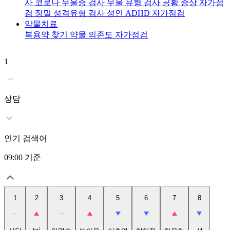
사
코로나 우울증 검사
우울 유형 검사
공황 증상 자가점
검
정밀 성격유형 검사
성인 ADHD 자가점검
약물치료
복용약 찾기
약물 의존도 자가점검
1
2
t
상담
인기 검색어
09:00
기준
1
2
3
4
5
6
7
8