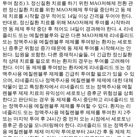
투여 참조) 3. 정신질환 치료를 하기 위한 MAO저해제 전환 관
련 정신질환 치료를 위한 MAO저해제 투약을 중단하고 동 제
제 치료를 시작할 경우 적어도 14일 이상 간격을 두어야 한다.
반대로, 정신질환 치료를 위해 MAO저해제 투여를 시작하려
면 동 제제 투약 중단 후 적어도 14일이 경과해야 한다. 4. 리네
졸리드 또는 메칠렌블루와 같은 다른 MAO저해제 리네졸리드
또는 정맥주사용 메칠렌블루 제제를 투여받는 환자는 세로토
닌 증후군 위험성 증가 때문에 동 제제 투여를 시작해서는 안
된다. 입원을 포함한, 다른 중재적시술들, 더 긴급한 정신질환
적 상태 치료를 필요로 하는 환자의 경우는 투여를 고려해야
한다. 이미 동 제제를 투여받는 환자에게 리네졸리드 또는 정
맥주사용 메칠렌블루 제제를 긴급히 투여할 필요가 있을 수 있
으며, 리네졸리드나 정맥주사용 메칠렌블루 제제에 대한 대체
약물이 없고 특정환자에서 리네졸리드 또는 정맥주사용 메칠
렌블루 제제 치료의 유익성이 세로토닌 증후군 위험성을 상회
한다고 판단되는 경우 동 제제를 즉시 중단하고 리네졸리드 또
는 정맥주사용 메칠렌블루 제제를 투여할 수 있다. 환자는 리
네졸리드 또는 정맥주사용 메칠렌블루 제제를 투여한 지 2주
또는 마지막 투여 후 24시간 중 먼저 오는 시점에서 세로토닌
증후군 증상을 모니터링해야 한다. 리네졸리드 또는 정맥주사
용 메칠렌블루 제제 마지막 투여로부터 24시간 후 동 제제 치