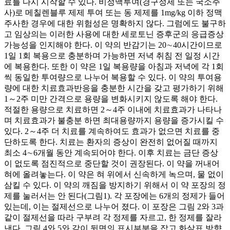
료를 다시 시작할 수 있다. 비정맥투여(경구정제 또는 국소주
사)로 메칠렌블루 제제 투여 또는 동 제제를 1mg/kg 이하 정맥
주사한 경우에 대한 위험성은 명확하지 않다. 그럼에도 불구하
고 임상의는 이러한 사용에 대한 세로토닌 증후군의 응급증상
가능성을 인지해야 한다. 이 약의 반감기는 20∼40시간이므로
1일 1회 복용으로 충분하며 가능하면 저녁 취침 전 일정 시간
에 복용한다. 또한 이 약은 1일 복용량을 아침과 저녁에 각 1회
씩 동일한 투여량으로 나누어 복용할 수 있다. 이 약의 투여용
량에 대한 치료효과반응을 충분한 시간을 갖고 평가하기 위해
1～2주 미만 간격으로 용량을 변화시키지 않도록 해야 한다.
적절한 용량으로 치료하면 2～4주 이내에 치료효과가 나타나
며 치료효과가 불충분 하면 최대용량까지 용량을 증가시킬 수
있다. 2～4주 더 치료를 계속하여도 효과가 없으면 치료를 중
단하도록 한다. 치료는 환자의 증상이 완전히 없어질 때까지
최소 4∼6개월 동안 계속되어야 한다. 이후 치료는 금단 증상
이 없도록 점진적으로 중단할 것이 권장된다. 이 약을 꺼내어
혀에 올려놓는다. 이 약은 혀 위에서 신속하게 녹으며, 물 없이
삼킬 수 있다. 이 약의 깨짐을 방지하기 위해서 이 약 포장의 정
제를 눌러서는 안 된다(그림1). 각 포장에는 6개의 정제가 들어
있는데, 이는 절제선으로 나누어 졌다. 이 포장은 그림 2와 3과
같이 절제선을 따라 구부려 각 정제를 자르고, 한 정제를 잘라
낸다. 그림 4와 5와 같이 뒷면의 표시부분을 잡고 화살표 방향