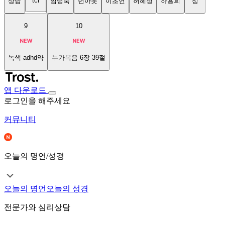
tci
상담
임명숙
번아웃
이초연
허혜정
하용희
성
9
10
녹색 adhd약
누가복음 6장 39절
앱 다운로드
로그인을 해주세요
커뮤니티
오늘의 명언/성경
오늘의 명언
오늘의 성경
전문가와 심리상담