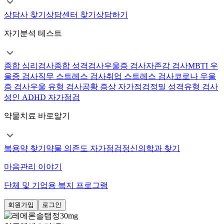
상담사 찾기
상담센터 찾기
상담하기
자기분석 테스트
종합 심리검사
종합 성격검사
우울증 검사
자존감 검사
MBTI 우
울증 검사
직무 스트레스 검사
취업 스트레스 검사
코로나 우울
증 검사
우울 유형 검사
공황 증상 자가점검
정밀 성격유형 검사
성인 ADHD 자가점검
약물치료 바로알기
복용약 찾기
약물 의존도 자가점검
정신의학과 찾기
마음관리 이야기
단체 및 기업용 복지 프로그램
회원가입
로그인