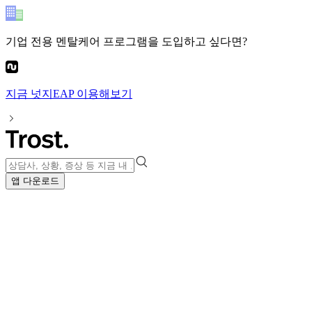
기업 전용 멘탈케어 프로그램
을 도입하고 싶다면?
지금
넛지EAP
이용해보기
앱 다운로드