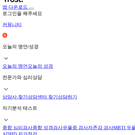
앱 다운로드
로그인을 해주세요
커뮤니티
오늘의 명언/성경
오늘의 명언
오늘의 성경
전문가와 심리상담
상담사 찾기
상담센터 찾기
상담하기
자기분석 테스트
종합 심리검사
종합 성격검사
우울증 검사
자존감 검사
MBTI 우
ADHD 자가점검