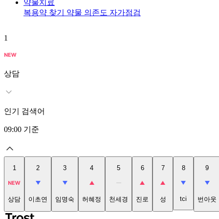
약물치료
복용약 찾기
약물 의존도 자가점검
1
상담
인기 검색어
09:00
기준
1
2
3
4
5
6
7
8
9
tci
상담
이초연
임명숙
허혜정
천세경
진로
성
번아웃