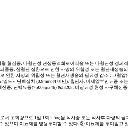
,불안정형 협심증, 다혈관성 관상동맥회로이식술 또는 다혈관성 경피
 뇌졸증, 심혈관 질환으로 인한 사망의 위험성 또는 혈관재생술의 
로 인한 사망의 위험성 또는 혈관재생술의 필요성 감소 : 고혈압(수
은 고밀도지단백질치 (0.9mmol/l 미만), 흡연자, 미세알부민뇨증 
증, 단백뇨증(>500㎎/24h) &#8208; 비당뇨성 현성 사구체신증(
로서 초회량으로 1일 1회 2.5㎎을 식사중 또는 식사후 다량의 물과 
킬 수 있으며 이뇨제를 병용투여할 수 있다. ② 이뇨제를 투여받고 