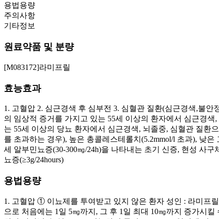
용법용량
주의사항
기타정보
원료약품 및 분량
[M083172]라미프릴
효능효과
1. 고혈압 2. 심근경색 후 심부전 3. 심혈관 질환(심근경색
의 임상적 증거를 가지고 있는 55세 이상의 환자에서 심근경색,
는 55세 이상의 당뇨 환자에서 심근경색, 뇌졸중, 심혈관 질환으
를 초과하는 경우), 높은 총콜레스테롤치(5.2mmol/l 초과), 낮
세 알부민뇨증(30‐300㎎/24h)을 나타내는 초기 신증, 현성 사구체신
뇨증(≥3g/24hours)
용법용량
1. 고혈압 ① 이뇨제를 투여받고 있지 않은 환자 성인 : 라미프릴
으로 처음에는 1일 5㎎까지, 그 후 1일 최대 10㎎까지 증가시