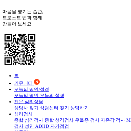
마음을 챙기는 습관,
트로스트
앱과 함께
만들어 보세요
홈
커뮤니티
오늘의 명언/성경
오늘의 명언
오늘의 성경
전문 심리상담
상담사 찾기
상담센터 찾기
상담하기
심리검사
종합 심리검사
종합 성격검사
우울증 검사
자존감 검사
M
검사
성인 ADHD 자가점검