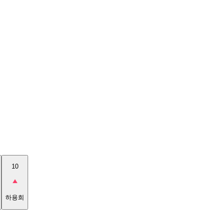
10
하용희