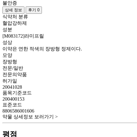
불안증
상세 정보
후기 0
식약처 분류
혈압강하제
성분
[M083172]라미프릴
성상
이약은 연한 적색의 장방형 정제이다.
모양
장방형
전문/일반
전문의약품
허가일
20041028
품목기준코드
200400153
표준코드
8806586001606
약물 상세정보 보러가기 >
평점