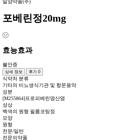
일양약품(주)
포베린정20mg
효능효과
불안증
상세 정보
후기 0
식약처 분류
기타의 비뇨생식기관 및 항문용약
성분
[M255864]프로피베린염산염
성상
백색의 원형 필름코팅정
모양
원형
전문/일반
전문의약품