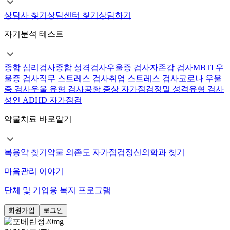
상담사 찾기
상담센터 찾기
상담하기
자기분석 테스트
종합 심리검사
종합 성격검사
우울증 검사
자존감 검사
MBTI 우
울증 검사
직무 스트레스 검사
취업 스트레스 검사
코로나 우울
증 검사
우울 유형 검사
공황 증상 자가점검
정밀 성격유형 검사
성인 ADHD 자가점검
약물치료 바로알기
복용약 찾기
약물 의존도 자가점검
정신의학과 찾기
마음관리 이야기
단체 및 기업용 복지 프로그램
회원가입
로그인