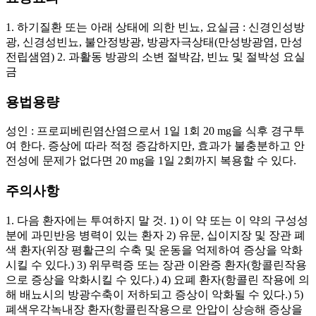
1. 하기질환 또는 아래 상태에 의한 빈뇨, 요실금 : 신경인성방
광, 신경성빈뇨, 불안정방광, 방광자극상태(만성방광염, 만성
전립샘염) 2. 과활동 방광의 소변 절박감, 빈뇨 및 절박성 요실
금
용법용량
성인 : 프로피베린염산염으로서 1일 1회 20 mg을 식후 경구투
여 한다. 증상에 따라 적정 증감하지만, 효과가 불충분하고 안
전성에 문제가 없다면 20 mg을 1일 2회까지 복용할 수 있다.
주의사항
1. 다음 환자에는 투여하지 말 것. 1) 이 약 또는 이 약의 구성성
분에 과민반응 병력이 있는 환자 2) 유문, 십이지장 및 장관 폐
색 환자(위장 평활근의 수축 및 운동을 억제하여 증상을 악화
시킬 수 있다.) 3) 위무력증 또는 장관 이완증 환자(항콜린작용
으로 증상을 악화시킬 수 있다.) 4) 요폐 환자(항콜린 작용에 의
해 배뇨시의 방광수축이 저하되고 증상이 악화될 수 있다.) 5)
폐색우각녹내장 환자(항콜린작용으로 안압이 상승해 증상을