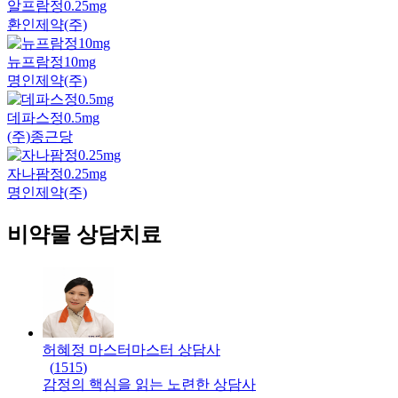
알프람정0.25mg
환인제약(주)
뉴프람정10mg
명인제약(주)
데파스정0.5mg
(주)종근당
자나팜정0.25mg
명인제약(주)
비약물 상담치료
허혜정 마스터
마스터
상담사
(
1515
)
감정의 핵심을 읽는 노련한 상담사