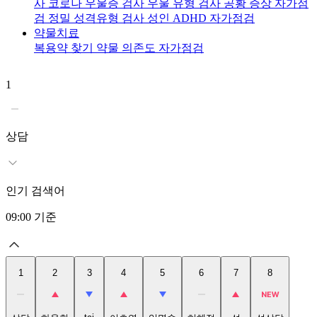
사
코로나 우울증 검사
우울 유형 검사
공황 증상 자가점
검
정밀 성격유형 검사
성인 ADHD 자가점검
약물치료
복용약 찾기
약물 의존도 자가점검
1
2
상담
인기 검색어
09:00
기준
1
2
3
4
5
6
7
8