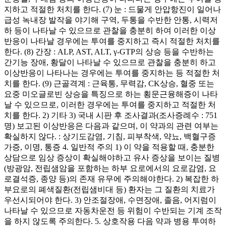
지하고 적절한 처치를 한다. (7) 눈 : 드물게 안압항진이 일어나
급성 녹내장 발작을 야기해 구역, 두통을 수반한 안통, 시력저
하 등이 나타날 수 있으므로 관찰을 충분히 하여 이러한 이상
반응이 나타날 경우에는 투여를 중지하고 즉시 적절한 처치를
한다. (8) 간장 : ALP, AST, ALT, γ-GTP의 상승 등을 수반하는
간기능 장애, 황달이 나타날 수 있으므로 관찰을 충분히 하고
이상반응이 나타나는 경우에는 투여를 중지하는 등 적절한 처
치를 한다. (9) 근골격계 : 근육통, 무력감, CK상승, 혈중 또는
요중 미오글로빈 상승을 특징으로 하는 횡문근융해증이 나타
날 수 있으므로, 이러한 경우에는 투여를 중지하고 적절한 처
치를 한다. 2) 기타 3) 국내 시판 후 조사결과(조사증례수 : 751
명) 보고된 이상반응은 다음과 같으며, 이 약과의 관련 여부는
확실하지 않다. : 상기도감염, 기침, 피부착색, 약뇨, 백혈구증
가증, 이명, 통증 4. 일반적 주의 1) 이 약을 적용할 때, 충분한
상담으로 임상 증상이 확실해야하고 유사 증상을 보이는 질병
(방광암, 전립샘암을 포함하는 하부 요로에서의 요로감염, 요
로결석증, 종양 등)의 존재 유무에 주의해야한다. 2) 복잡한 하
부요로의 폐색질환(전립샘비대 등) 환자는 그 질환의 치료가
우선시되어야 한다. 3) 안조절장애, 수면장애, 졸음, 어지럼이
나타날 수 있으므로 자동차운전 등 위험이 수반되는 기계 조작
을 하지 않도록 주의한다. 5. 상호작용 다음 약과 병용 투여하