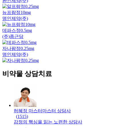
환인제약(주)
뉴프람정10mg
명인제약(주)
데파스정0.5mg
(주)종근당
자나팜정0.25mg
명인제약(주)
비약물 상담치료
허혜정 마스터
마스터
상담사
(
1515
)
감정의 핵심을 읽는 노련한 상담사