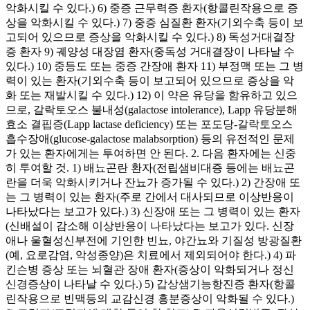
악화시킬 수 있다.) 6) 중증 근무력증 환자(항콜린작용으로 증
상을 악화시킬 수 있다.) 7) 중증 심질환 환자(기외수축 등이 보
고되어 있으므로 증상을 악화시킬 수 있다.) 8) 독성거대결장
증 환자 9) 궤양성 대장염 환자(중독성 거대결장이 나타날 수
있다.) 10) 중등도 또는 중증 간장애 환자 11) 부정맥 또는 그 병
력이 있는 환자(기외수축 등이 보고되어 있으므로 증상을 악
화 또는 재발시킬 수 있다.) 12) 이 약은 유당을 함유하고 있으
므로, 갈락토오스 불내성(galactose intolerance), Lapp 유당분해
효소 결핍증(Lapp lactase deficiency) 또는 포도당-갈락토오스
흡수장애(glucose-galactose malabsorption) 등의 유전적인 문제
가 있는 환자에게는 투여하면 안 된다. 2. 다음 환자에는 신중
히 투여할 것. 1) 배뇨곤란 환자(전립샘비대증 등에는 배뇨곤
란을 더욱 악화시키거나 잔뇨가 증가될 수 있다.) 2) 간장애 또
는 그 병력이 있는 환자(주로 간에서 대사되므로 이상반응이
나타났다는 보고가 있다.) 3) 신장애 또는 그 병력이 있는 환자
(신배설이 감소해 이상반응이 나타났다는 보고가 있다. 신장
애나 울혈성신부전에 기인한 빈뇨, 야간뇨와 기질성 방광질환
(예, 요로감염, 악성종양)은 치료에서 제외되어야 한다.) 4) 파
킨슨병 증상 또는 뇌혈관 장애 환자(증상이 악화되거나 정신
신경증상이 나타날 수 있다.) 5) 갑상샘기능항진증 환자(항콜
린작용으로 빈맥등의 교감신경 흥분증상이 악화될 수 있다.)