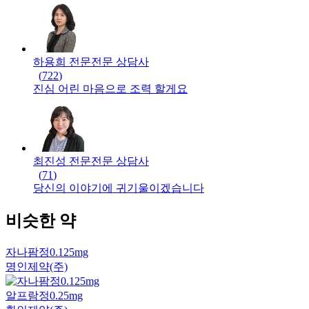
하용희 전문
전문
상담사
(
722
)
진심 어린 마음으로 조력 할게요
최진성 전문
전문
상담사
(
71
)
당신의 이야기에 귀기울이겠습니다
비슷한 약
자나팜정0.125mg
명인제약(주)
알프람정0.25mg