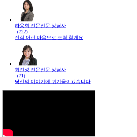
하용희 전문
전문
상담사
(
722
)
진심 어린 마음으로 조력 할게요
최진성 전문
전문
상담사
(
71
)
당신의 이야기에 귀기울이겠습니다