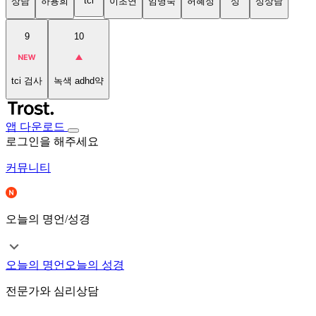
tci
상담
하용희
이초연
임명숙
허혜정
성
성상담
9
10
tci 검사
녹색 adhd약
앱 다운로드
로그인을 해주세요
커뮤니티
오늘의 명언/성경
오늘의 명언
오늘의 성경
전문가와 심리상담