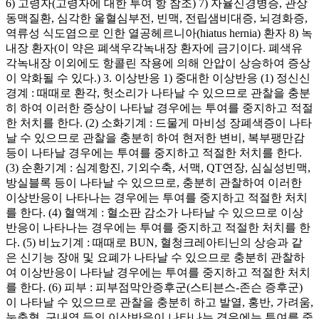
6) 고령자(고령자에 대한 투여 항 참조) 7) 자율신경병증, 관상
동맥질환, 심각한 울혈심부전, 빈맥, 전립샘비대증, 뇌경화증,
역류성 식도염으로 인한 열공헤르니아(hiatus hernia) 환자 8) 녹
내장 환자(이 약은 폐색우각녹내장 환자에 금기이다. 폐색유
각녹내장 이외에도 항콜린 작용에 의해 안압이 상승하여 증상
이 악화될 수 있다.) 3. 이상반응 1) 중대한 이상반응 (1) 정신신
경계 : 때때로 환각, 헛소리가 나타날 수 있으므로 관찰을 충분
히 하여 이러한 증상이 나타날 경우에는 투여를 중지하고 적절
한 처치를 한다. (2) 소화기계 : 드물게 마비성 장폐색증이 나타
날 수 있으므로 관찰을 충분히 하여 현저한 변비, 복부팽만감
등이 나타날 경우에는 투여를 중지하고 적절한 처치를 한다.
(3) 순환기계 : 심계항진, 기외수축, 서맥, QT연장, 심실성빈맥,
방실블록 등이 나타날 수 있으므로, 충분히 관찰하여 이러한
이상반응이 나타나는 경우에는 투여를 중지하고 적절한 처치
를 한다. (4) 혈액계 : 혈소판 감소가 나타날 수 있으므로 이상
반응이 나타나는 경우에는 투여를 중지하고 적절한 처치를 한
다. (5) 비뇨기계 : 때때로 BUN, 혈청크레아티닌의 상승과 같
은 신기능 장애 및 요폐가 나타날 수 있으므로 충분히 관찰하
여 이상반응이 나타날 경우에는 투여를 중지하고 적절한 처치
를 한다. (6) 피부 : 피부점막안증후군(스티븐스-존슨 증후군)
이 나타날 수 있으므로 관찰을 충분히 하고 발열, 홍반, 가려움,
눈충혈, 구내염 등의 이상반응이 나타나는 경우에는 투여를 중