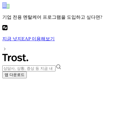
기업 전용 멘탈케어 프로그램
을 도입하고 싶다면?
지금
넛지EAP
이용해보기
앱 다운로드