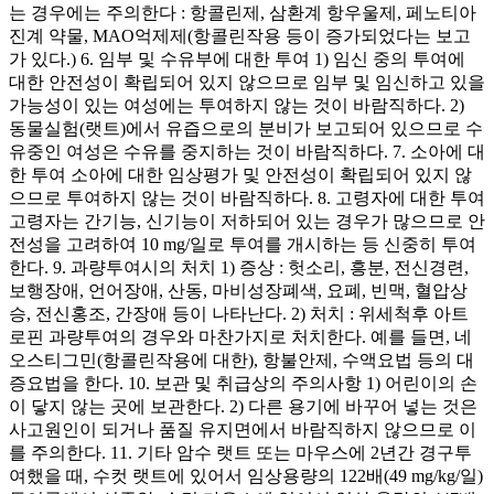
는 경우에는 주의한다 : 항콜린제, 삼환계 항우울제, 페노티아
진계 약물, MAO억제제(항콜린작용 등이 증가되었다는 보고
가 있다.) 6. 임부 및 수유부에 대한 투여 1) 임신 중의 투여에
대한 안전성이 확립되어 있지 않으므로 임부 및 임신하고 있을
가능성이 있는 여성에는 투여하지 않는 것이 바람직하다. 2)
동물실험(랫트)에서 유즙으로의 분비가 보고되어 있으므로 수
유중인 여성은 수유를 중지하는 것이 바람직하다. 7. 소아에 대
한 투여 소아에 대한 임상평가 및 안전성이 확립되어 있지 않
으므로 투여하지 않는 것이 바람직하다. 8. 고령자에 대한 투여
고령자는 간기능, 신기능이 저하되어 있는 경우가 많으므로 안
전성을 고려하여 10 mg/일로 투여를 개시하는 등 신중히 투여
한다. 9. 과량투여시의 처치 1) 증상 : 헛소리, 흥분, 전신경련,
보행장애, 언어장애, 산동, 마비성장폐색, 요폐, 빈맥, 혈압상
승, 전신홍조, 간장애 등이 나타난다. 2) 처치 : 위세척후 아트
로핀 과량투여의 경우와 마찬가지로 처치한다. 예를 들면, 네
오스티그민(항콜린작용에 대한), 항불안제, 수액요법 등의 대
증요법을 한다. 10. 보관 및 취급상의 주의사항 1) 어린이의 손
이 닿지 않는 곳에 보관한다. 2) 다른 용기에 바꾸어 넣는 것은
사고원인이 되거나 품질 유지면에서 바람직하지 않으므로 이
를 주의한다. 11. 기타 암수 랫트 또는 마우스에 2년간 경구투
여했을 때, 수컷 랫트에 있어서 임상용량의 122배(49 mg/kg/일)