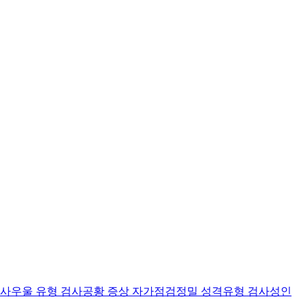
검사
우울 유형 검사
공황 증상 자가점검
정밀 성격유형 검사
성인