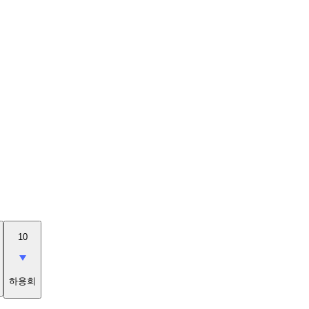
10
하용희