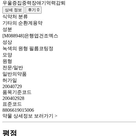
우울증
집중력장애
기억력감퇴
상세 정보
후기 0
식약처 분류
기타의 순환계용약
성분
[M088948]은행엽건조엑스
성상
녹색의 원형 필름코팅정
모양
원형
전문/일반
일반의약품
허가일
20040729
품목기준코드
200402928
표준코드
8806619015006
약물 상세정보 보러가기 >
평점