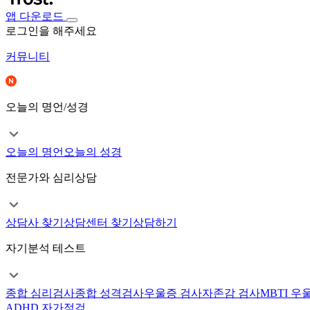
앱 다운로드
로그인을 해주세요
커뮤니티
오늘의 명언/성경
오늘의 명언
오늘의 성경
전문가와 심리상담
상담사 찾기
상담센터 찾기
상담하기
자기분석 테스트
종합 심리검사
종합 성격검사
우울증 검사
자존감 검사
MBTI 우
ADHD 자가점검