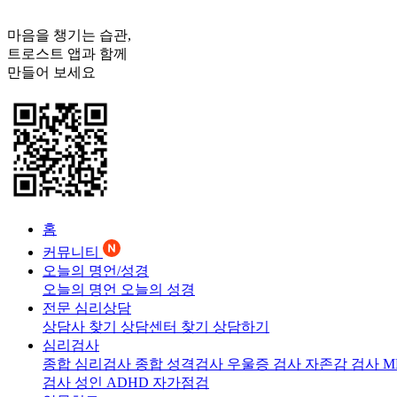
마음을 챙기는 습관,
트로스트
앱과 함께
만들어 보세요
홈
커뮤니티
오늘의 명언/성경
오늘의 명언
오늘의 성경
전문 심리상담
상담사 찾기
상담센터 찾기
상담하기
심리검사
종합 심리검사
종합 성격검사
우울증 검사
자존감 검사
M
검사
성인 ADHD 자가점검