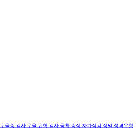
 우울증 검사
우울 유형 검사
공황 증상 자가점검
정밀 성격유형