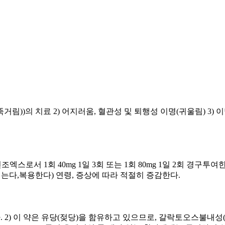
거림))의 치료 2) 어지러움, 혈관성 및 퇴행성 이명(귀울림) 3) 
건조엑스로서 1회 40mg 1일 3회 또는 1회 80mg 1일 2회 경구
한다.(먹는다,복용한다) 연령, 증상에 따라 적절히 증감한다.
 이 약은 유당(젖당)을 함유하고 있으므로, 갈락토오스불내성(galactose 