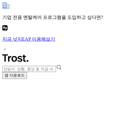
기업 전용 멘탈케어 프로그램
을 도입하고 싶다면?
지금
넛지EAP
이용해보기
앱 다운로드