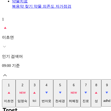
약물치료
복용약 찾기
약물 의존도 자가점검
1
이초연
인기 검색어
09:00
기준
1
2
3
4
5
6
7
8
9
tci
adhd
이초연
임명숙
번아웃
천세경
허혜정
진로
성