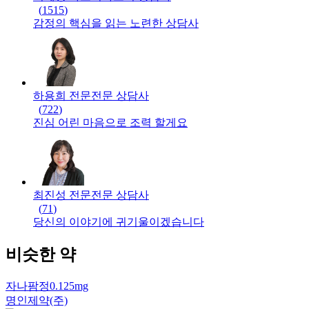
(
1515
)
감정의 핵심을 읽는 노련한 상담사
하용희 전문
전문
상담사
(
722
)
진심 어린 마음으로 조력 할게요
최진성 전문
전문
상담사
(
71
)
당신의 이야기에 귀기울이겠습니다
비슷한 약
자나팜정0.125mg
명인제약(주)