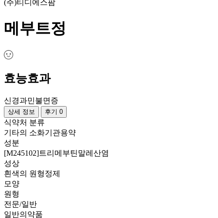
(주)티디에스팜
메부트정
효능효과
신경과민
불면증
상세 정보
후기 0
식약처 분류
기타의 소화기관용약
성분
[M245102]트리메부틴말레산염
성상
흰색의 원형정제
모양
원형
전문/일반
일반의약품