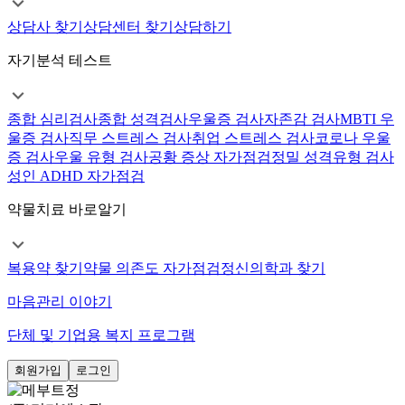
상담사 찾기
상담센터 찾기
상담하기
자기분석 테스트
종합 심리검사
종합 성격검사
우울증 검사
자존감 검사
MBTI 우
울증 검사
직무 스트레스 검사
취업 스트레스 검사
코로나 우울
증 검사
우울 유형 검사
공황 증상 자가점검
정밀 성격유형 검사
성인 ADHD 자가점검
약물치료 바로알기
복용약 찾기
약물 의존도 자가점검
정신의학과 찾기
마음관리 이야기
단체 및 기업용 복지 프로그램
회원가입
로그인