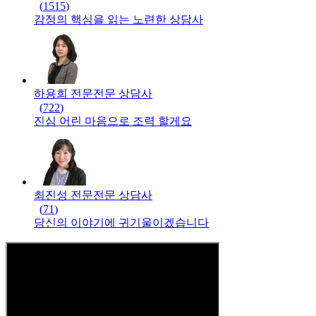
(
1515
)
감정의 핵심을 읽는 노련한 상담사
하용희 전문
전문
상담사
(
722
)
진심 어린 마음으로 조력 할게요
최진성 전문
전문
상담사
(
71
)
당신의 이야기에 귀기울이겠습니다