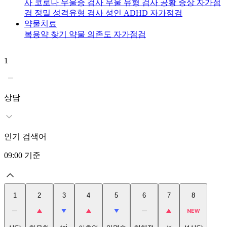
사
코로나 우울증 검사
우울 유형 검사
공황 증상 자가점
검
정밀 성격유형 검사
성인 ADHD 자가점검
약물치료
복용약 찾기
약물 의존도 자가점검
1
2
상담
인기 검색어
09:00
기준
1
2
3
4
5
6
7
8