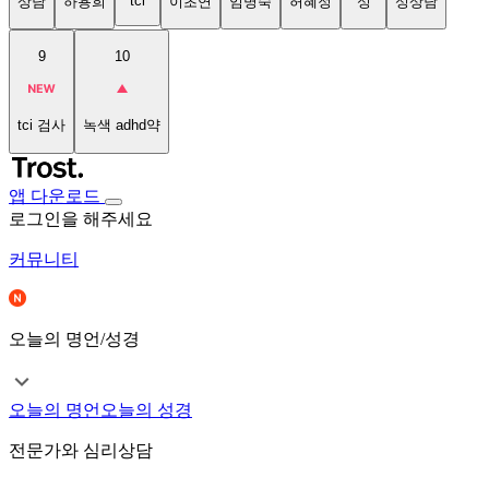
tci
상담
하용희
이초연
임명숙
허혜정
성
성상담
9
10
tci 검사
녹색 adhd약
앱 다운로드
로그인을 해주세요
커뮤니티
오늘의 명언/성경
오늘의 명언
오늘의 성경
전문가와 심리상담