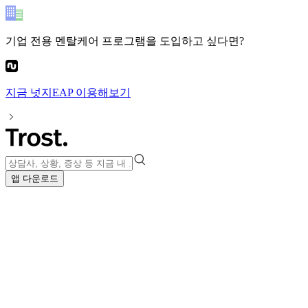
기업 전용 멘탈케어 프로그램
을 도입하고 싶다면?
지금
넛지EAP
이용해보기
앱 다운로드