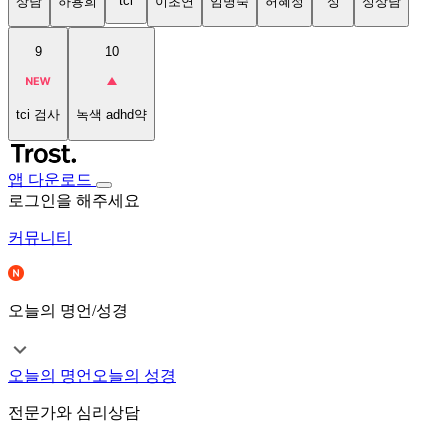
tci
상담
하용희
이초연
임명숙
허혜정
성
성상담
9
10
tci 검사
녹색 adhd약
앱 다운로드
로그인을 해주세요
커뮤니티
오늘의 명언/성경
오늘의 명언
오늘의 성경
전문가와 심리상담