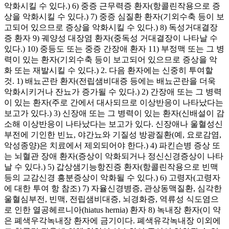
악화시킬 수 있다.) 6) 중증 근무력증 환자(항콜린작용으로 증
상을 악화시킬 수 있다.) 7) 중증 심질환 환자(기외수축 등이 보
고되어 있으므로 증상을 악화시킬 수 있다.) 8) 독성거대결장
증 환자 9) 궤양성 대장염 환자(중독성 거대결장이 나타날 수
있다.) 10) 중등도 또는 중증 간장애 환자 11) 부정맥 또는 그 병
력이 있는 환자(기외수축 등이 보고되어 있으므로 증상을 악
화 또는 재발시킬 수 있다.) 2. 다음 환자에는 신중히 투여할
것. 1) 배뇨곤란 환자(전립샘비대증 등에는 배뇨곤란을 더욱
악화시키거나 잔뇨가 증가될 수 있다.) 2) 간장애 또는 그 병력
이 있는 환자(주로 간에서 대사되므로 이상반응이 나타났다는
보고가 있다.) 3) 신장애 또는 그 병력이 있는 환자(신배설이 감
소해 이상반응이 나타났다는 보고가 있다. 신장애나 울혈성신
부전에 기인한 빈뇨, 야간뇨와 기질성 방광질환(예, 요로감염,
악성종양)은 치료에서 제외되어야 한다.) 4) 파킨슨병 증상 또
는 뇌혈관 장애 환자(증상이 악화되거나 정신신경증상이 나타
날 수 있다.) 5) 갑상샘기능항진증 환자(항콜린작용으로 빈맥
등의 교감신경 흥분증상이 악화될 수 있다.) 6) 고령자(고령자
에 대한 투여 항 참조) 7) 자율신경병증, 관상동맥질환, 심각한
울혈심부전, 빈맥, 전립샘비대증, 뇌경화증, 역류성 식도염으
로 인한 열공헤르니아(hiatus hernia) 환자 8) 녹내장 환자(이 약
은 폐색우각녹내장 환자에 금기이다. 폐색유각녹내장 이외에