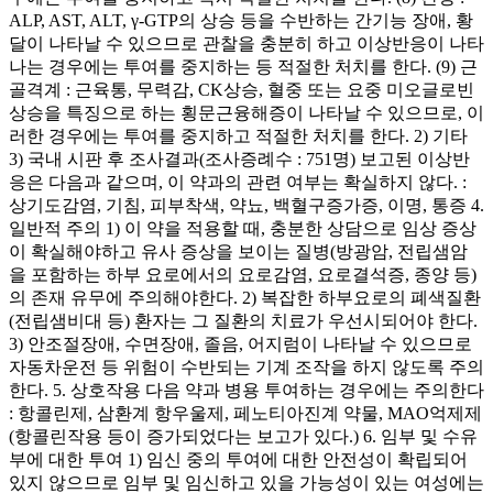
ALP, AST, ALT, γ-GTP의 상승 등을 수반하는 간기능 장애, 황
달이 나타날 수 있으므로 관찰을 충분히 하고 이상반응이 나타
나는 경우에는 투여를 중지하는 등 적절한 처치를 한다. (9) 근
골격계 : 근육통, 무력감, CK상승, 혈중 또는 요중 미오글로빈
상승을 특징으로 하는 횡문근융해증이 나타날 수 있으므로, 이
러한 경우에는 투여를 중지하고 적절한 처치를 한다. 2) 기타
3) 국내 시판 후 조사결과(조사증례수 : 751명) 보고된 이상반
응은 다음과 같으며, 이 약과의 관련 여부는 확실하지 않다. :
상기도감염, 기침, 피부착색, 약뇨, 백혈구증가증, 이명, 통증 4.
일반적 주의 1) 이 약을 적용할 때, 충분한 상담으로 임상 증상
이 확실해야하고 유사 증상을 보이는 질병(방광암, 전립샘암
을 포함하는 하부 요로에서의 요로감염, 요로결석증, 종양 등)
의 존재 유무에 주의해야한다. 2) 복잡한 하부요로의 폐색질환
(전립샘비대 등) 환자는 그 질환의 치료가 우선시되어야 한다.
3) 안조절장애, 수면장애, 졸음, 어지럼이 나타날 수 있으므로
자동차운전 등 위험이 수반되는 기계 조작을 하지 않도록 주의
한다. 5. 상호작용 다음 약과 병용 투여하는 경우에는 주의한다
: 항콜린제, 삼환계 항우울제, 페노티아진계 약물, MAO억제제
(항콜린작용 등이 증가되었다는 보고가 있다.) 6. 임부 및 수유
부에 대한 투여 1) 임신 중의 투여에 대한 안전성이 확립되어
있지 않으므로 임부 및 임신하고 있을 가능성이 있는 여성에는