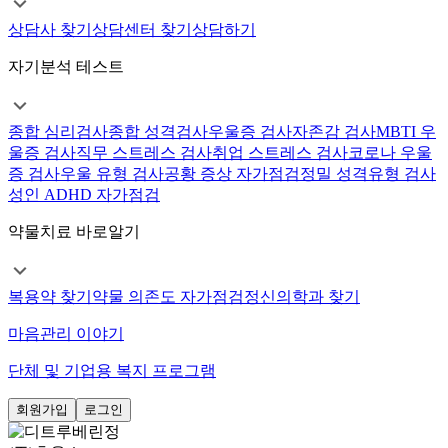
상담사 찾기
상담센터 찾기
상담하기
자기분석 테스트
종합 심리검사
종합 성격검사
우울증 검사
자존감 검사
MBTI 우
울증 검사
직무 스트레스 검사
취업 스트레스 검사
코로나 우울
증 검사
우울 유형 검사
공황 증상 자가점검
정밀 성격유형 검사
성인 ADHD 자가점검
약물치료 바로알기
복용약 찾기
약물 의존도 자가점검
정신의학과 찾기
마음관리 이야기
단체 및 기업용 복지 프로그램
회원가입
로그인