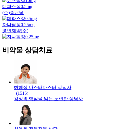
데파스정0.5mg
(주)종근당
자나팜정0.25mg
명인제약(주)
비약물 상담치료
허혜정 마스터
마스터
상담사
(
1515
)
감정의 핵심을 읽는 노련한 상담사
하용희 전문
전문
상담사