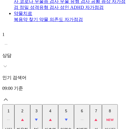
사
코로나 우울증 검사
우울 유형 검사
공황 증상 자가점
검
정밀 성격유형 검사
성인 ADHD 자가점검
약물치료
복용약 찾기
약물 의존도 자가점검
1
2
상담
인기 검색어
09:00
기준
1
2
3
4
5
6
7
8