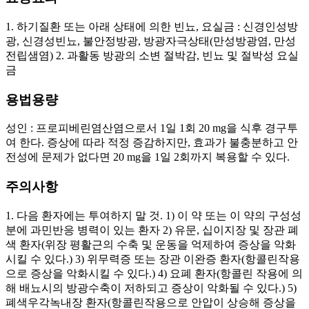
1. 하기질환 또는 아래 상태에 의한 빈뇨, 요실금 : 신경인성방
광, 신경성빈뇨, 불안정방광, 방광자극상태(만성방광염, 만성
전립샘염) 2. 과활동 방광의 소변 절박감, 빈뇨 및 절박성 요실
금
용법용량
성인 : 프로피베린염산염으로서 1일 1회 20 mg을 식후 경구투
여 한다. 증상에 따라 적정 증감하지만, 효과가 불충분하고 안
전성에 문제가 없다면 20 mg을 1일 2회까지 복용할 수 있다.
주의사항
1. 다음 환자에는 투여하지 말 것. 1) 이 약 또는 이 약의 구성성
분에 과민반응 병력이 있는 환자 2) 유문, 십이지장 및 장관 폐
색 환자(위장 평활근의 수축 및 운동을 억제하여 증상을 악화
시킬 수 있다.) 3) 위무력증 또는 장관 이완증 환자(항콜린작용
으로 증상을 악화시킬 수 있다.) 4) 요폐 환자(항콜린 작용에 의
해 배뇨시의 방광수축이 저하되고 증상이 악화될 수 있다.) 5)
폐색우각녹내장 환자(항콜린작용으로 안압이 상승해 증상을