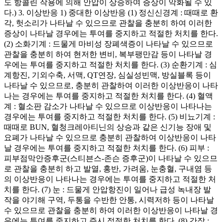
도 항콜린 작용에 의해 안압이 상승하여 증상이 악화될 수 있
다.) 3. 이상반응 1) 중대한 이상반응 (1) 정신신경계 : 때때로 환
각, 헛소리가 나타날 수 있으므로 관찰을 충분히 하여 이러한
증상이 나타날 경우에는 투여를 중지하고 적절한 처치를 한다.
(2) 소화기계 : 드물게 마비성 장폐색증이 나타날 수 있으므로
관찰을 충분히 하여 현저한 변비, 복부팽만감 등이 나타날 경
우에는 투여를 중지하고 적절한 처치를 한다. (3) 순환기계 : 심
계항진, 기외수축, 서맥, QT연장, 심실성빈맥, 방실블록 등이
나타날 수 있으므로, 충분히 관찰하여 이러한 이상반응이 나타
나는 경우에는 투여를 중지하고 적절한 처치를 한다. (4) 혈액
계 : 혈소판 감소가 나타날 수 있으므로 이상반응이 나타나는
경우에는 투여를 중지하고 적절한 처치를 한다. (5) 비뇨기계 :
때때로 BUN, 혈청크레아티닌의 상승과 같은 신기능 장애 및
요폐가 나타날 수 있으므로 충분히 관찰하여 이상반응이 나타
날 경우에는 투여를 중지하고 적절한 처치를 한다. (6) 피부 :
피부점막안증후군(스티븐스-존슨 증후군)이 나타날 수 있으므
로 관찰을 충분히 하고 발열, 홍반, 가려움, 눈충혈, 구내염 등
의 이상반응이 나타나는 경우에는 투여를 중지하고 적절한 처
치를 한다. (7) 눈 : 드물게 안압항진이 일어나 급성 녹내장 발
작을 야기해 구역, 두통을 수반한 안통, 시력저하 등이 나타날
수 있으므로 관찰을 충분히 하여 이러한 이상반응이 나타날 경
우에는 투여를 중지하고 즉시 적절한 처치를 한다. (8) 간장 :