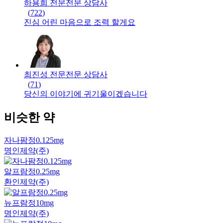
하용희 전문
전문
상담사
(
722
)
진심 어린 마음으로 조력 할게요
최진성 전문
전문
상담사
(
71
)
당신의 이야기에 귀기울이겠습니다
비슷한 약
자나팜정0.125mg
명인제약(주)
알프람정0.25mg
환인제약(주)
뉴프람정10mg
명인제약(주)