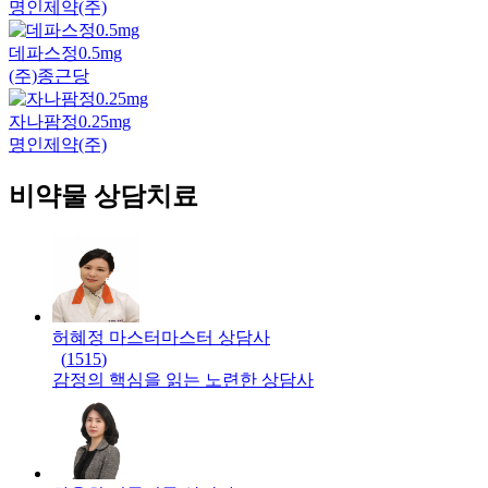
명인제약(주)
데파스정0.5mg
(주)종근당
자나팜정0.25mg
명인제약(주)
비약물 상담치료
허혜정 마스터
마스터
상담사
(
1515
)
감정의 핵심을 읽는 노련한 상담사