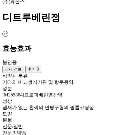
(주)휴온스
디트루베린정
효능효과
불안증
상세 정보
후기 0
식약처 분류
기타의 비뇨생식기관 및 항문용약
성분
[M255864]프로피베린염산염
성상
냄새가 없는 흰색의 편평구형의 필름코팅정
모양
원형
전문/일반
전문의약품