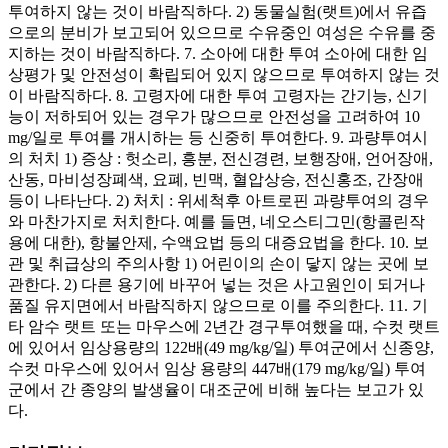
투여하지 않는 것이 바람직하다. 2) 동물실험(랫트)에서 유즙
으로의 분비가 보고되어 있으므로 수유중인 여성은 수유를 중
지하는 것이 바람직하다. 7. 소아에 대한 투여 소아에 대한 임
상평가 및 안전성이 확립되어 있지 않으므로 투여하지 않는 것
이 바람직하다. 8. 고령자에 대한 투여 고령자는 간기능, 신기
능이 저하되어 있는 경우가 많으므로 안전성을 고려하여 10
mg/일로 투여를 개시하는 등 신중히 투여한다. 9. 과량투여시
의 처치 1) 증상 : 헛소리, 흥분, 전신경련, 보행장애, 언어장애,
산동, 마비성장폐색, 요폐, 빈맥, 혈압상승, 전신홍조, 간장애
등이 나타난다. 2) 처치 : 위세척후 아트로핀 과량투여의 경우
와 마찬가지로 처치한다. 예를 들면, 네오스티그민(항콜린작
용에 대한), 항불안제, 수액요법 등의 대증요법을 한다. 10. 보
관 및 취급상의 주의사항 1) 어린이의 손이 닿지 않는 곳에 보
관한다. 2) 다른 용기에 바꾸어 넣는 것은 사고원인이 되거나
품질 유지면에서 바람직하지 않으므로 이를 주의한다. 11. 기
타 암수 랫트 또는 마우스에 2년간 경구투여했을 때, 수컷 랫트
에 있어서 임상용량의 122배(49 mg/kg/일) 투여군에서 신종양,
수컷 마우스에 있어서 임상 용량의 447배(179 mg/kg/일) 투여
군에서 간 종양의 발생율이 대조군에 비해 높다는 보고가 있
다.