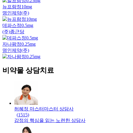
뉴프람정10mg
명인제약(주)
데파스정0.5mg
(주)종근당
자나팜정0.25mg
명인제약(주)
비약물 상담치료
허혜정 마스터
마스터
상담사
(
1515
)
감정의 핵심을 읽는 노련한 상담사