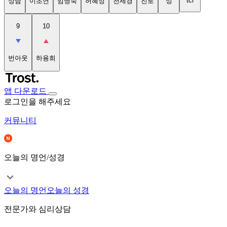
tci
상담
이초연
임명숙
허혜정
천세경
진로
성
9
10
번아웃
하용희
앱 다운로드
로그인을 해주세요
커뮤니티
오늘의 명언/성경
오늘의 명언
오늘의 성경
전문가와 심리상담