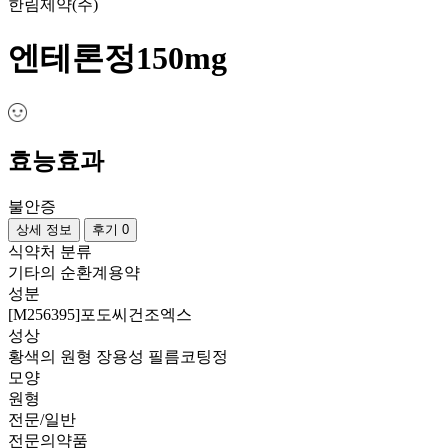
한림제약(주)
엔테론정150mg
효능효과
불안증
상세 정보
후기 0
식약처 분류
기타의 순환계용약
성분
[M256395]포도씨건조엑스
성상
황색의 원형 장용성 필름코팅정
모양
원형
전문/일반
전문의약품