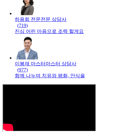
하용희 전문
전문
상담사
(
719
)
진심 어린 마음으로 조력 할게요
이봉재 마스터
마스터
상담사
(
977
)
함께 나누며 치유와 평화, 안식을