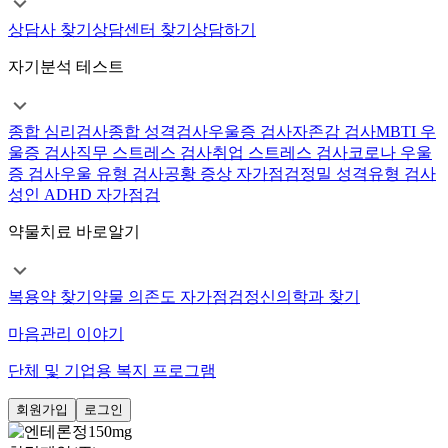
상담사 찾기
상담센터 찾기
상담하기
자기분석 테스트
종합 심리검사
종합 성격검사
우울증 검사
자존감 검사
MBTI 우
울증 검사
직무 스트레스 검사
취업 스트레스 검사
코로나 우울
증 검사
우울 유형 검사
공황 증상 자가점검
정밀 성격유형 검사
성인 ADHD 자가점검
약물치료 바로알기
복용약 찾기
약물 의존도 자가점검
정신의학과 찾기
마음관리 이야기
단체 및 기업용 복지 프로그램
회원가입
로그인