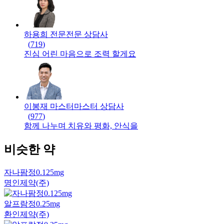
하용희 전문
전문
상담사
(
719
)
진심 어린 마음으로 조력 할게요
이봉재 마스터
마스터
상담사
(
977
)
함께 나누며 치유와 평화, 안식을
비슷한 약
자나팜정0.125mg
명인제약(주)
알프람정0.25mg
환인제약(주)