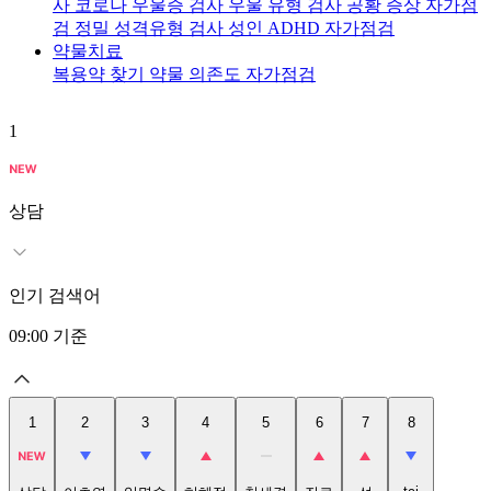
사
코로나 우울증 검사
우울 유형 검사
공황 증상 자가점
검
정밀 성격유형 검사
성인 ADHD 자가점검
약물치료
복용약 찾기
약물 의존도 자가점검
1
2
상담
인기 검색어
09:00
기준
1
2
3
4
5
6
7
8