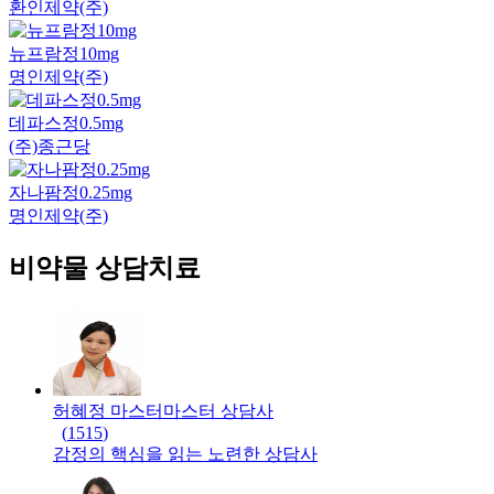
환인제약(주)
뉴프람정10mg
명인제약(주)
데파스정0.5mg
(주)종근당
자나팜정0.25mg
명인제약(주)
비약물 상담치료
허혜정 마스터
마스터
상담사
(
1515
)
감정의 핵심을 읽는 노련한 상담사