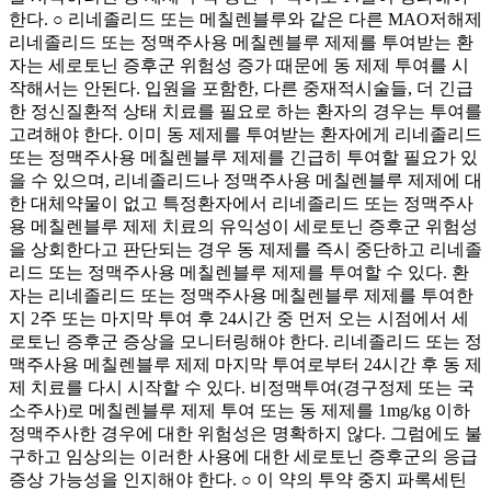
한다. ○ 리네졸리드 또는 메칠렌블루와 같은 다른 MAO저해제
리네졸리드 또는 정맥주사용 메칠렌블루 제제를 투여받는 환
자는 세로토닌 증후군 위험성 증가 때문에 동 제제 투여를 시
작해서는 안된다. 입원을 포함한, 다른 중재적시술들, 더 긴급
한 정신질환적 상태 치료를 필요로 하는 환자의 경우는 투여를
고려해야 한다. 이미 동 제제를 투여받는 환자에게 리네졸리드
또는 정맥주사용 메칠렌블루 제제를 긴급히 투여할 필요가 있
을 수 있으며, 리네졸리드나 정맥주사용 메칠렌블루 제제에 대
한 대체약물이 없고 특정환자에서 리네졸리드 또는 정맥주사
용 메칠렌블루 제제 치료의 유익성이 세로토닌 증후군 위험성
을 상회한다고 판단되는 경우 동 제제를 즉시 중단하고 리네졸
리드 또는 정맥주사용 메칠렌블루 제제를 투여할 수 있다. 환
자는 리네졸리드 또는 정맥주사용 메칠렌블루 제제를 투여한
지 2주 또는 마지막 투여 후 24시간 중 먼저 오는 시점에서 세
로토닌 증후군 증상을 모니터링해야 한다. 리네졸리드 또는 정
맥주사용 메칠렌블루 제제 마지막 투여로부터 24시간 후 동 제
제 치료를 다시 시작할 수 있다. 비정맥투여(경구정제 또는 국
소주사)로 메칠렌블루 제제 투여 또는 동 제제를 1mg/kg 이하
정맥주사한 경우에 대한 위험성은 명확하지 않다. 그럼에도 불
구하고 임상의는 이러한 사용에 대한 세로토닌 증후군의 응급
증상 가능성을 인지해야 한다. ○ 이 약의 투약 중지 파록세틴