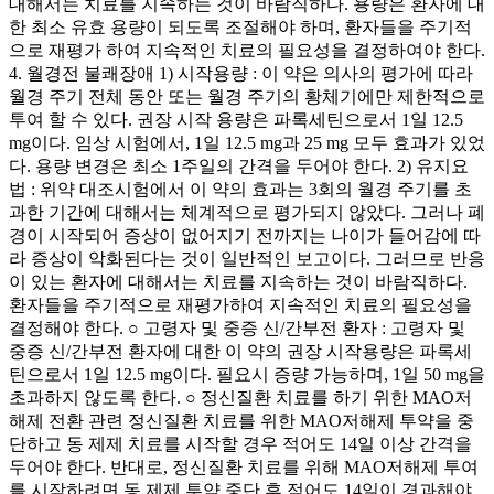
대해서는 치료를 지속하는 것이 바람직하다. 용량은 환자에 대
한 최소 유효 용량이 되도록 조절해야 하며, 환자들을 주기적
으로 재평가 하여 지속적인 치료의 필요성을 결정하여야 한다.
4. 월경전 불쾌장애 1) 시작용량 : 이 약은 의사의 평가에 따라
월경 주기 전체 동안 또는 월경 주기의 황체기에만 제한적으로
투여 할 수 있다. 권장 시작 용량은 파록세틴으로서 1일 12.5
mg이다. 임상 시험에서, 1일 12.5 mg과 25 mg 모두 효과가 있었
다. 용량 변경은 최소 1주일의 간격을 두어야 한다. 2) 유지요
법 : 위약 대조시험에서 이 약의 효과는 3회의 월경 주기를 초
과한 기간에 대해서는 체계적으로 평가되지 않았다. 그러나 폐
경이 시작되어 증상이 없어지기 전까지는 나이가 들어감에 따
라 증상이 악화된다는 것이 일반적인 보고이다. 그러므로 반응
이 있는 환자에 대해서는 치료를 지속하는 것이 바람직하다.
환자들을 주기적으로 재평가하여 지속적인 치료의 필요성을
결정해야 한다. ○ 고령자 및 중증 신/간부전 환자 : 고령자 및
중증 신/간부전 환자에 대한 이 약의 권장 시작용량은 파록세
틴으로서 1일 12.5 mg이다. 필요시 증량 가능하며, 1일 50 mg을
초과하지 않도록 한다. ○ 정신질환 치료를 하기 위한 MAO저
해제 전환 관련 정신질환 치료를 위한 MAO저해제 투약을 중
단하고 동 제제 치료를 시작할 경우 적어도 14일 이상 간격을
두어야 한다. 반대로, 정신질환 치료를 위해 MAO저해제 투여
를 시작하려면 동 제제 투약 중단 후 적어도 14일이 경과해야