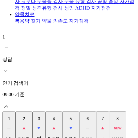
사
코로나 우울증 검사
우울 유형 검사
공황 증상 자가점
검
정밀 성격유형 검사
성인 ADHD 자가점검
약물치료
복용약 찾기
약물 의존도 자가점검
1
2
상담
인기 검색어
09:00
기준
1
2
3
4
5
6
7
8