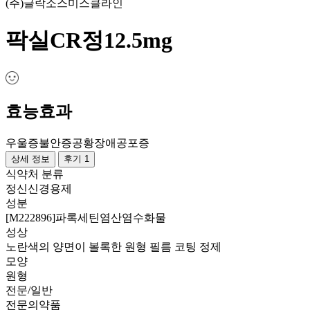
(주)글락소스미스클라인
팍실CR정12.5mg
효능효과
우울증
불안증
공황장애
공포증
상세 정보
후기 1
식약처 분류
정신신경용제
성분
[M222896]파록세틴염산염수화물
성상
노란색의 양면이 볼록한 원형 필름 코팅 정제
모양
원형
전문/일반
전문의약품