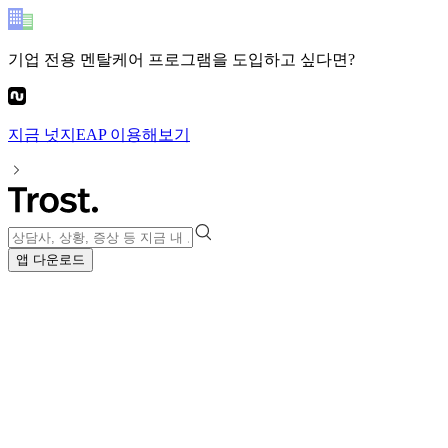
기업 전용 멘탈케어 프로그램
을 도입하고 싶다면?
지금
넛지EAP
이용해보기
앱 다운로드