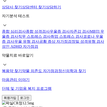
상담사 찾기
상담센터 찾기
상담하기
자기분석 테스트
종합 심리검사
종합 성격검사
우울증 검사
자존감 검사
MBTI 우
울증 검사
직무 스트레스 검사
취업 스트레스 검사
코로나 우울
증 검사
우울 유형 검사
공황 증상 자가점검
정밀 성격유형 검사
성인 ADHD 자가점검
약물치료 바로알기
복용약 찾기
약물 의존도 자가점검
정신의학과 찾기
마음관리 이야기
단체 및 기업용 복지 프로그램
회원가입
로그인