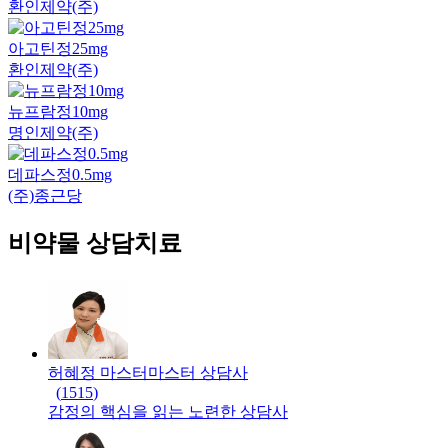
환인제약(주)
아고틴정25mg
환인제약(주)
뉴프람정10mg
명인제약(주)
데파스정0.5mg
(주)종근당
비약물 상담치료
허혜정 마스터
마스터
상담사
(
1515
)
감정의 핵심을 읽는 노련한 상담사