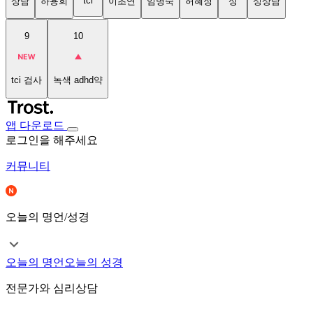
tci
상담
하용희
이초연
임명숙
허혜정
성
성상담
9
10
tci 검사
녹색 adhd약
앱 다운로드
로그인을 해주세요
커뮤니티
오늘의 명언/성경
오늘의 명언
오늘의 성경
전문가와 심리상담