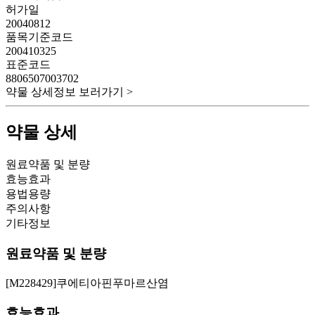
허가일
20040812
품목기준코드
200410325
표준코드
8806507003702
약물 상세정보 보러가기 >
약물 상세
원료약품 및 분량
효능효과
용법용량
주의사항
기타정보
원료약품 및 분량
[M228429]쿠에티아핀푸마르산염
효능효과