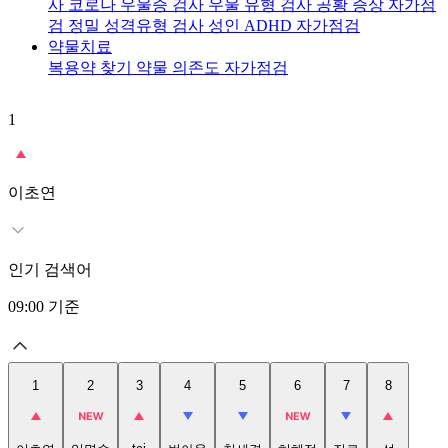
사
코로나 우울증 검사
우울 유형 검사
공황 증상 자가점
검
정밀 성격유형 검사
성인 ADHD 자가점검
약물치료
복용약 찾기
약물 의존도 자가점검
1
2
이초연
인기 검색어
09:00
기준
1
2
3
4
5
6
7
8