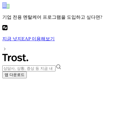
기업 전용 멘탈케어 프로그램
을 도입하고 싶다면?
지금
넛지EAP
이용해보기
앱 다운로드