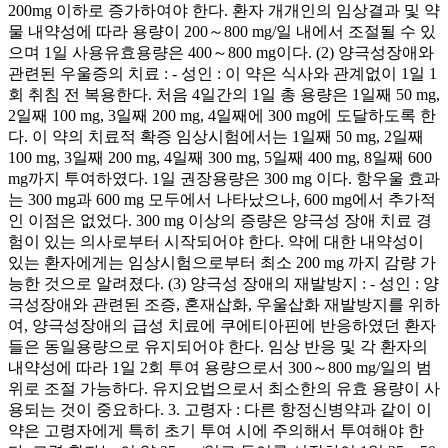
200mg 이하로 증가하여야 한다. 환자 개개인의 임상결과 및 약
물 내약성에 따라 용량이 200～800 mg/일 내에서 조절될 수 있
으며 1일 사용유효용량은 400～800 mg이다. (2) 양극성장애와
관련된 우울증의 치료 : - 성인 : 이 약은 식사와 관계없이 1일 1
회 취침 전 복용한다. 처음 4일간의 1일 총 용량은 1일째 50 mg,
2일째 100 mg, 3일째 200 mg, 4일째에 300 mg에 도달하도록 한
다. 이 약의 치료적 확증 임상시험에서는 1일째 50 mg, 2일째
100 mg, 3일째 200 mg, 4일째 300 mg, 5일째 400 mg, 8일째 600
mg까지 투여하였다. 1일 권장용량은 300 mg 이다. 항우울 효과
는 300 mg과 600 mg 모두에서 나타났으나, 600 mg에서 추가적
인 이점은 없었다. 300 mg 이상의 증량은 양극성 장애 치료 경
험이 있는 의사로부터 시작되어야 한다. 약에 대한 내약성이
있는 환자에게는 임상시험으로부터 최소 200 mg 까지 감량 가
능한 것으로 알려졌다. (3) 양극성 장애의 재발방지 : - 성인 : 양
극성장애와 관련된 조증, 혼재삽화, 우울삽화 재발방지를 위하
여, 양극성장애의 급성 치료에 쿠에티아핀에 반응하였던 환자
들은 동일용량으로 유지되어야 한다. 임상 반응 및 각 환자의
내약성에 따라 1일 2회 투여 용량으로서 300～800 mg/일의 범
위로 조절 가능하다. 유지요법으로서 최소한의 유효 용량이 사
용되는 것이 중요하다. 3. 고령자 : 다른 항정신병약과 같이 이
약은 고령자에게 특히 초기 투여 시에 주의해서 투여해야 한