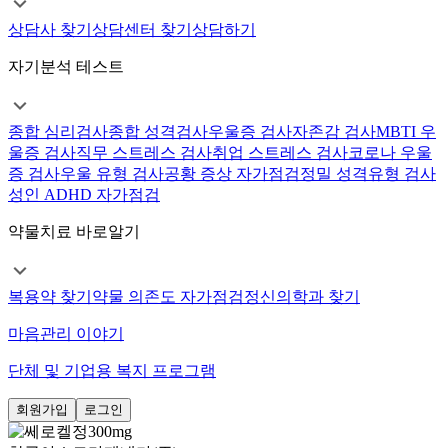
상담사 찾기
상담센터 찾기
상담하기
자기분석 테스트
종합 심리검사
종합 성격검사
우울증 검사
자존감 검사
MBTI 우
울증 검사
직무 스트레스 검사
취업 스트레스 검사
코로나 우울
증 검사
우울 유형 검사
공황 증상 자가점검
정밀 성격유형 검사
성인 ADHD 자가점검
약물치료 바로알기
복용약 찾기
약물 의존도 자가점검
정신의학과 찾기
마음관리 이야기
단체 및 기업용 복지 프로그램
회원가입
로그인