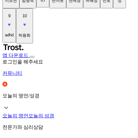
tci
이초연
임명숙
번아웃
천세경
허혜정
진로
성
9
10
adhd
하용희
앱 다운로드
로그인을 해주세요
커뮤니티
오늘의 명언/성경
오늘의 명언
오늘의 성경
전문가와 심리상담