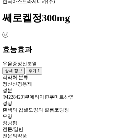
한국아스트라제네카(주)
쎄로켈정300mg
효능효과
우울증
정신분열
상세 정보
후기 1
식약처 분류
정신신경용제
성분
[M228429]쿠에티아핀푸마르산염
성상
흰색의 캅셀모양의 필름코팅정
모양
장방형
전문/일반
전문의약품