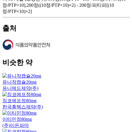
정/PTP×10],200정((10정/PTP×10)×2) - 200정/피티피[(10
정/PTP×10)×2]
출처
비슷한 약
유니작캡슐20mg
유니메드제약(주)
징코에프정80mg
한국휴텍스제약(주)
이티민정80mg
(주)이든파마