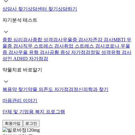
상담사 찾기
상담센터 찾기
상담하기
자기분석 테스트
종합 심리검사
종합 성격검사
우울증 검사
자존감 검사
MBTI 우
울증 검사
직무 스트레스 검사
취업 스트레스 검사
코로나 우울
증 검사
우울 유형 검사
공황 증상 자가점검
정밀 성격유형 검사
성인 ADHD 자가점검
약물치료 바로알기
복용약 찾기
약물 의존도 자가점검
정신의학과 찾기
마음관리 이야기
단체 및 기업용 복지 프로그램
회원가입
로그인