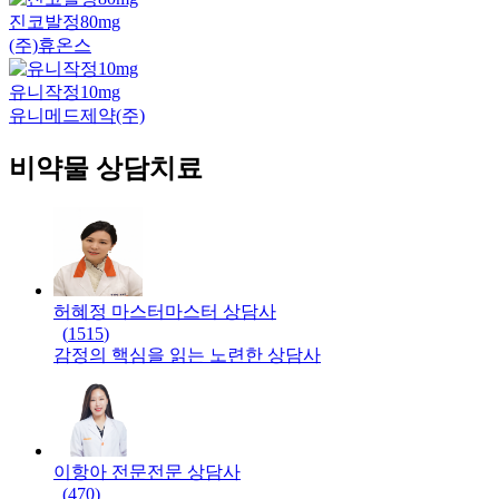
진코발정80mg
(주)휴온스
유니작정10mg
유니메드제약(주)
비약물 상담치료
허혜정 마스터
마스터
상담사
(
1515
)
감정의 핵심을 읽는 노련한 상담사
이항아 전문
전문
상담사
(
470
)