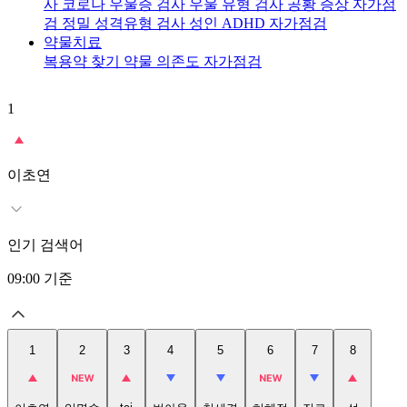
사
코로나 우울증 검사
우울 유형 검사
공황 증상 자가점
검
정밀 성격유형 검사
성인 ADHD 자가점검
약물치료
복용약 찾기
약물 의존도 자가점검
1
2
이초연
인기 검색어
09:00
기준
1
2
3
4
5
6
7
8