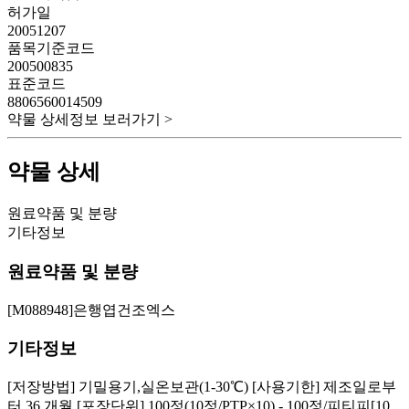
허가일
20051207
품목기준코드
200500835
표준코드
8806560014509
약물 상세정보 보러가기 >
약물 상세
원료약품 및 분량
기타정보
원료약품 및 분량
[M088948]은행엽건조엑스
기타정보
[저장방법] 기밀용기,실온보관(1-30℃) [사용기한] 제조일로부
터 36 개월 [포장단위] 100정(10정/PTP×10) - 100정/피티피[10