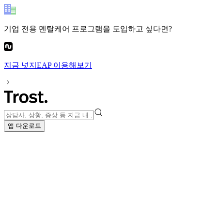
기업 전용 멘탈케어 프로그램
을 도입하고 싶다면?
지금
넛지EAP
이용해보기
앱 다운로드