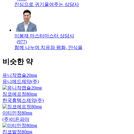
진심으로 귀기울여주는 상담사
이봉재 마스터
마스터
상담사
(
977
)
함께 나누며 치유와 평화, 안식을
비슷한 약
유니작캡슐20mg
유니메드제약(주)
징코에프정80mg
한국휴텍스제약(주)
이티민정80mg
(주)이든파마
진코발정80mg