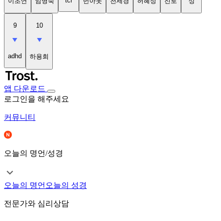
tci
이초연
임명숙
번아웃
천세경
허혜정
진로
성
9
10
adhd
하용희
앱 다운로드
로그인을 해주세요
커뮤니티
오늘의 명언/성경
오늘의 명언
오늘의 성경
전문가와 심리상담