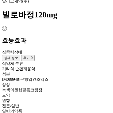
알리코제약(주)
빌로바정120mg
효능효과
집중력장애
상세 정보
후기 0
식약처 분류
기타의 순환계용약
성분
[M088948]은행엽건조엑스
성상
녹색의원형필름코팅정
모양
원형
전문/일반
일반의약품