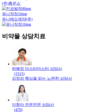
(주)휴온스
유니작정10mg
유니메드제약(주)
비약물 상담치료
허혜정 마스터
마스터
상담사
(
1515
)
감정의 핵심을 읽는 노련한 상담사
이항아 전문
전문
상담사
(
470
)