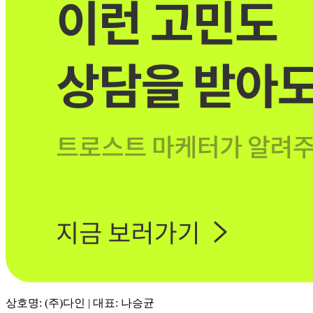
상호명: (주)다인 | 대표: 나승균