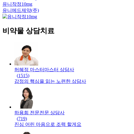
유니작정10mg
유니메드제약(주)
비약물 상담치료
허혜정 마스터
마스터
상담사
(
1515
)
감정의 핵심을 읽는 노련한 상담사
하용희 전문
전문
상담사
(
719
)
진심 어린 마음으로 조력 할게요