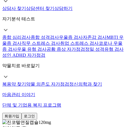
상담사 찾기
상담센터 찾기
상담하기
자기분석 테스트
종합 심리검사
종합 성격검사
우울증 검사
자존감 검사
MBTI 우
울증 검사
직무 스트레스 검사
취업 스트레스 검사
코로나 우울
증 검사
우울 유형 검사
공황 증상 자가점검
정밀 성격유형 검사
성인 ADHD 자가점검
약물치료 바로알기
복용약 찾기
약물 의존도 자가점검
정신의학과 찾기
마음관리 이야기
단체 및 기업용 복지 프로그램
회원가입
로그인