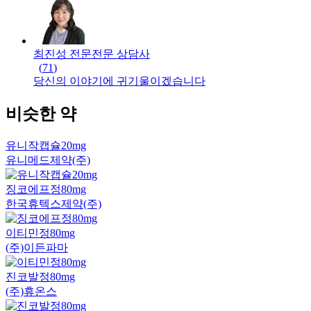
최진성 전문
전문
상담사
(
71
)
당신의 이야기에 귀기울이겠습니다
비슷한 약
유니작캡슐20mg
유니메드제약(주)
징코에프정80mg
한국휴텍스제약(주)
이티민정80mg
(주)이든파마
진코발정80mg
(주)휴온스