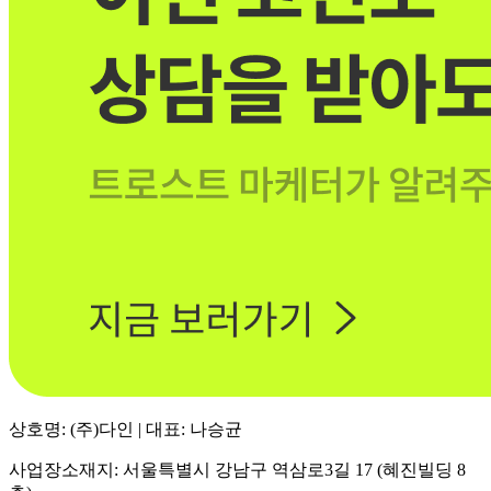
상호명: (주)다인 | 대표: 나승균
사업장소재지: 서울특별시 강남구 역삼로3길 17 (혜진빌딩 8