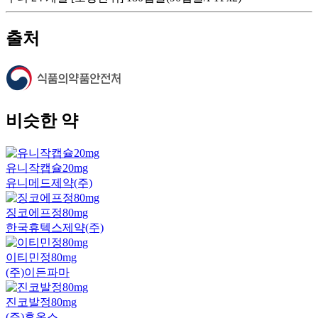
출처
비슷한 약
유니작캡슐20mg
유니메드제약(주)
징코에프정80mg
한국휴텍스제약(주)
이티민정80mg
(주)이든파마
진코발정80mg
(주)휴온스