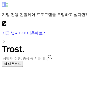
기업 전용 멘탈케어 프로그램
을 도입하고 싶다면?
지금
넛지EAP
이용해보기
앱 다운로드