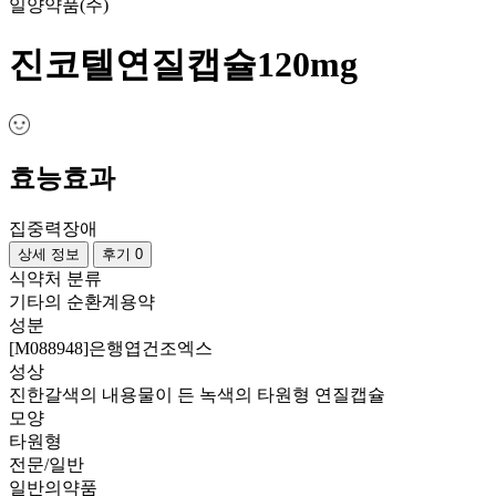
일양약품(주)
진코텔연질캡슐120mg
효능효과
집중력장애
상세 정보
후기 0
식약처 분류
기타의 순환계용약
성분
[M088948]은행엽건조엑스
성상
진한갈색의 내용물이 든 녹색의 타원형 연질캡슐
모양
타원형
전문/일반
일반의약품