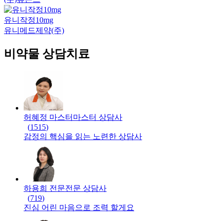
유니작정10mg
유니메드제약(주)
비약물 상담치료
허혜정 마스터
마스터
상담사
(
1515
)
감정의 핵심을 읽는 노련한 상담사
하용희 전문
전문
상담사
(
719
)
진심 어린 마음으로 조력 할게요