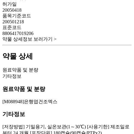
허가일
20050418
품목기준코드
200501218
표준코드
8806417019206
약물 상세정보 보러가기 >
약물 상세
원료약품 및 분량
기타정보
원료약품 및 분량
[M088948]은행엽건조엑스
기타정보
[저장방법] 기밀용기, 실온보관(1～30℃) [사용기한] 제조일로
부터 24 개월 [포장단위] 180캡슐(90캡슐/PTPx2)