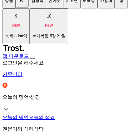
tci
상담
임명숙
번아웃
이초연
허혜정
하용희
성
9
10
녹색 adhd약
누가복음 6장 39절
앱 다운로드
로그인을 해주세요
커뮤니티
오늘의 명언/성경
오늘의 명언
오늘의 성경
전문가와 심리상담