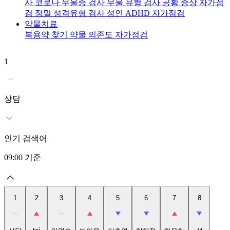
사
코로나 우울증 검사
우울 유형 검사
공황 증상 자가점
검
정밀 성격유형 검사
성인 ADHD 자가점검
약물치료
복용약 찾기
약물 의존도 자가점검
1
2
t
상담
인기 검색어
09:00
기준
1
2
3
4
5
6
7
8