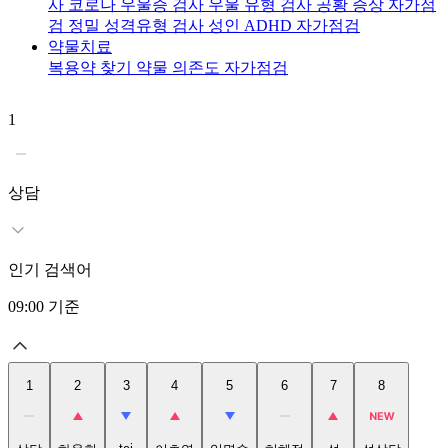
사
코로나 우울증 검사
우울 유형 검사
공황 증상 자가점
검
정밀 성격유형 검사
성인 ADHD 자가점검
약물치료
복용약 찾기
약물 의존도 자가점검
1
2
상담
인기 검색어
09:00
기준
1
2
3
4
5
6
7
8