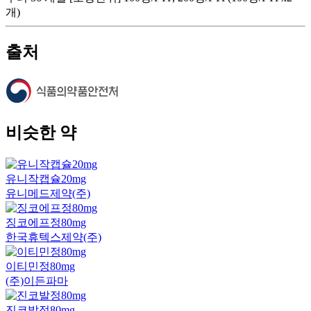
개)
출처
비슷한 약
유니작캡슐20mg
유니메드제약(주)
징코에프정80mg
한국휴텍스제약(주)
이티민정80mg
(주)이든파마
진코발정80mg