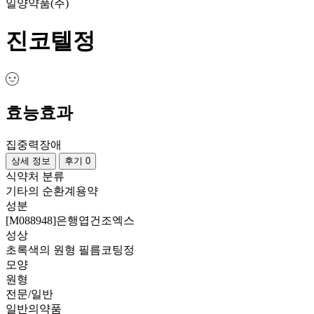
일양약품(주)
진코텔정
효능효과
집중력장애
상세 정보
후기 0
식약처 분류
기타의 순환계용약
성분
[M088948]은행엽건조엑스
성상
초록색의 원형 필름코팅정
모양
원형
전문/일반
일반의약품