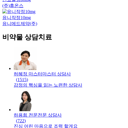
(주)휴온스
유니작정10mg
유니메드제약(주)
비약물 상담치료
허혜정 마스터
마스터
상담사
(
1515
)
감정의 핵심을 읽는 노련한 상담사
하용희 전문
전문
상담사
(
722
)
진심 어린 마음으로 조력 할게요