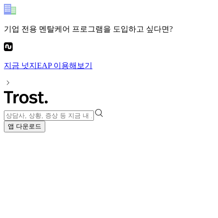
기업 전용 멘탈케어 프로그램
을 도입하고 싶다면?
지금
넛지EAP
이용해보기
앱 다운로드