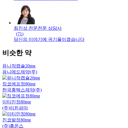
최진성 전문
전문
상담사
(
71
)
당신의 이야기에 귀기울이겠습니다
비슷한 약
유니작캡슐20mg
유니메드제약(주)
징코에프정80mg
한국휴텍스제약(주)
이티민정80mg
(주)이든파마
진코발정80mg
(주)휴온스