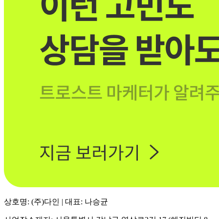
상호명: (주)다인 | 대표: 나승균