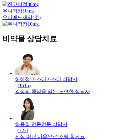
유니작정10mg
유니메드제약(주)
비약물 상담치료
허혜정 마스터
마스터
상담사
(
1515
)
감정의 핵심을 읽는 노련한 상담사
하용희 전문
전문
상담사
(
722
)
진심 어린 마음으로 조력 할게요