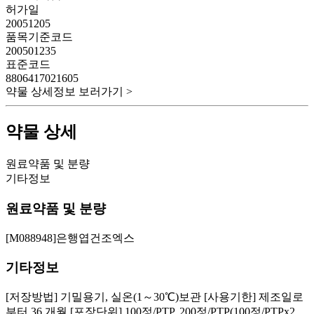
허가일
20051205
품목기준코드
200501235
표준코드
8806417021605
약물 상세정보 보러가기 >
약물 상세
원료약품 및 분량
기타정보
원료약품 및 분량
[M088948]은행엽건조엑스
기타정보
[저장방법] 기밀용기, 실온(1～30℃)보관 [사용기한] 제조일로
부터 36 개월 [포장단위] 100정/PTP, 200정/PTP(100정/PTPx2