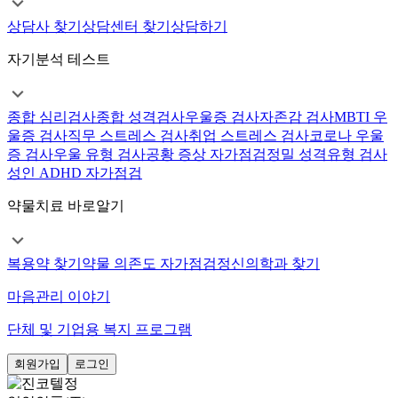
상담사 찾기
상담센터 찾기
상담하기
자기분석 테스트
종합 심리검사
종합 성격검사
우울증 검사
자존감 검사
MBTI 우
울증 검사
직무 스트레스 검사
취업 스트레스 검사
코로나 우울
증 검사
우울 유형 검사
공황 증상 자가점검
정밀 성격유형 검사
성인 ADHD 자가점검
약물치료 바로알기
복용약 찾기
약물 의존도 자가점검
정신의학과 찾기
마음관리 이야기
단체 및 기업용 복지 프로그램
회원가입
로그인