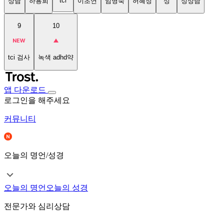
tci
상담
하용희
이초연
임명숙
허혜정
성
성상담
9
10
tci 검사
녹색 adhd약
앱 다운로드
로그인을 해주세요
커뮤니티
오늘의 명언/성경
오늘의 명언
오늘의 성경
전문가와 심리상담