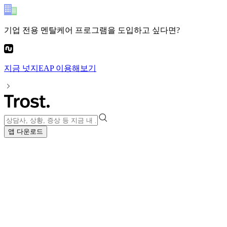
기업 전용 멘탈케어 프로그램
을 도입하고 싶다면?
지금
넛지EAP
이용해보기
앱 다운로드