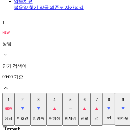
약물치료
복용약 찾기
약물 의존도 자가점검
1
상담
인기 검색어
09:00
기준
1
2
3
4
5
6
7
8
9
tci
상담
이초연
임명숙
허혜정
천세경
진로
성
번아웃