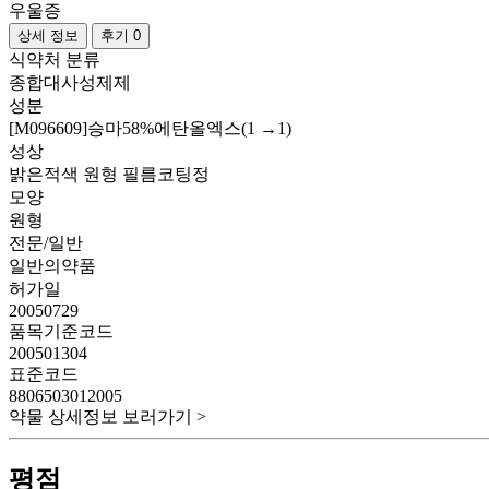
우울증
상세 정보
후기 0
식약처 분류
종합대사성제제
성분
[M096609]승마58%에탄올엑스(1 →1)
성상
밝은적색 원형 필름코팅정
모양
원형
전문/일반
일반의약품
허가일
20050729
품목기준코드
200501304
표준코드
8806503012005
약물 상세정보 보러가기 >
평점