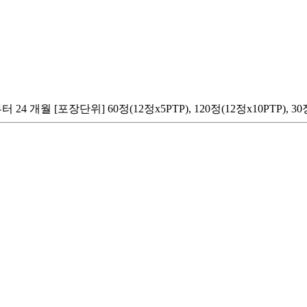
월 [포장단위] 60정(12정x5PTP), 120정(12정x10PTP), 30정