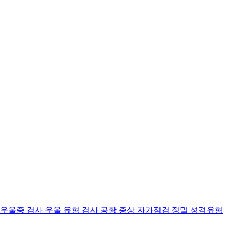
 우울증 검사
우울 유형 검사
공황 증상 자가점검
정밀 성격유형