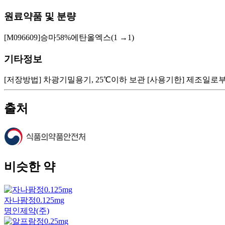
원료약품 및 분량
[M096609]승마58%에탄올엑스(1 →1)
기타정보
[저장방법] 차광기밀용기, 25℃이하 보관 [사용기한] 제조일로부터 24 개
출처
비슷한 약
자나팜정0.125mg
명인제약(주)