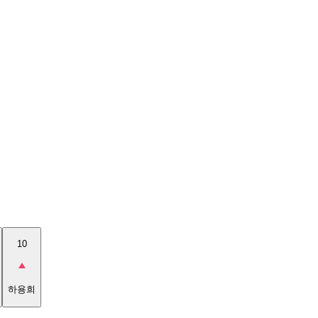
10
하용희