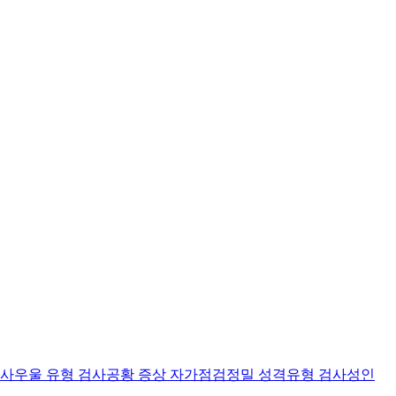
검사
우울 유형 검사
공황 증상 자가점검
정밀 성격유형 검사
성인