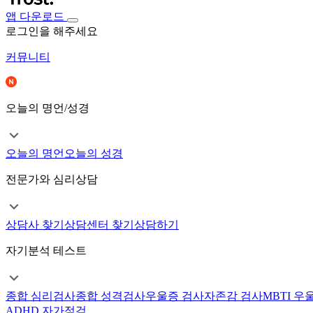
앱 다운로드
로그인을 해주세요
커뮤니티
오늘의 명언/성경
오늘의 명언
오늘의 성경
전문가와 심리상담
상담사 찾기
상담센터 찾기
상담하기
자기분석 테스트
종합 심리검사
종합 성격검사
우울증 검사
자존감 검사
MBTI 우
ADHD 자가점검