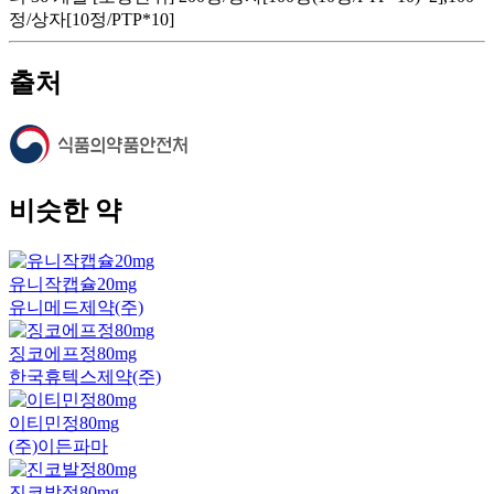
정/상자[10정/PTP*10]
출처
비슷한 약
유니작캡슐20mg
유니메드제약(주)
징코에프정80mg
한국휴텍스제약(주)
이티민정80mg
(주)이든파마
진코발정80mg