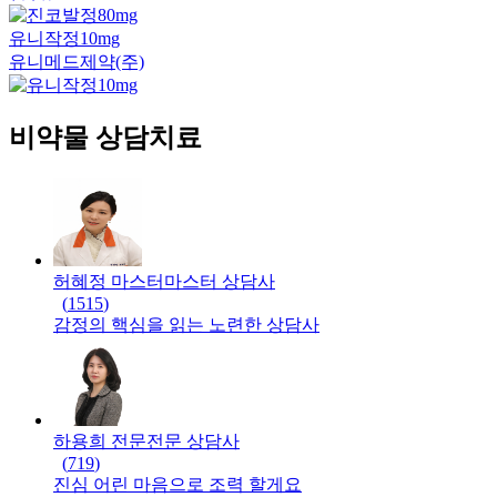
유니작정10mg
유니메드제약(주)
비약물 상담치료
허혜정 마스터
마스터
상담사
(
1515
)
감정의 핵심을 읽는 노련한 상담사
하용희 전문
전문
상담사
(
719
)
진심 어린 마음으로 조력 할게요