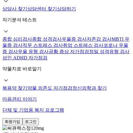
상담사 찾기
상담센터 찾기
상담하기
자기분석 테스트
종합 심리검사
종합 성격검사
우울증 검사
자존감 검사
MBTI 우
울증 검사
직무 스트레스 검사
취업 스트레스 검사
코로나 우울
증 검사
우울 유형 검사
공황 증상 자가점검
정밀 성격유형 검사
성인 ADHD 자가점검
약물치료 바로알기
복용약 찾기
약물 의존도 자가점검
정신의학과 찾기
마음관리 이야기
단체 및 기업용 복지 프로그램
회원가입
로그인