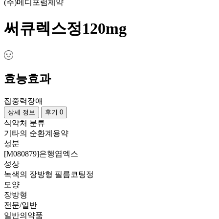
(주)메디포럼제약
써큐렉스정120mg
효능효과
집중력장애
상세 정보
후기 0
식약처 분류
기타의 순환계용약
성분
[M080879]은행엽엑스
성상
녹색의 장방형 필름코팅정
모양
장방형
전문/일반
일반의약품