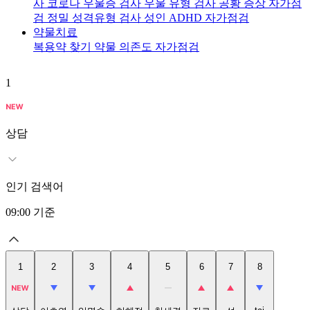
사
코로나 우울증 검사
우울 유형 검사
공황 증상 자가점
검
정밀 성격유형 검사
성인 ADHD 자가점검
약물치료
복용약 찾기
약물 의존도 자가점검
1
2
상담
인기 검색어
09:00
기준
1
2
3
4
5
6
7
8