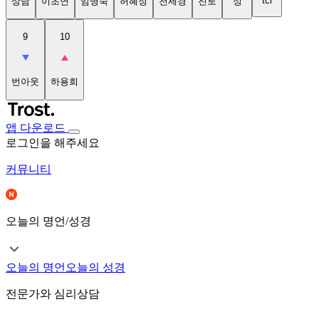
tci
상담
이초연
임명숙
허혜정
천세경
진로
성
9
10
번아웃
하용희
앱 다운로드
로그인을 해주세요
커뮤니티
오늘의 명언/성경
오늘의 명언
오늘의 성경
전문가와 심리상담