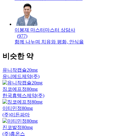
이봉재 마스터
마스터
상담사
(
977
)
함께 나누며 치유와 평화, 안식을
비슷한 약
유니작캡슐20mg
유니메드제약(주)
징코에프정80mg
한국휴텍스제약(주)
이티민정80mg
(주)이든파마
진코발정80mg
(주)휴온스