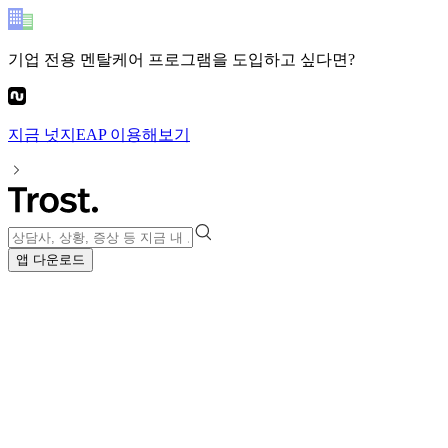
기업 전용 멘탈케어 프로그램
을 도입하고 싶다면?
지금
넛지EAP
이용해보기
앱 다운로드