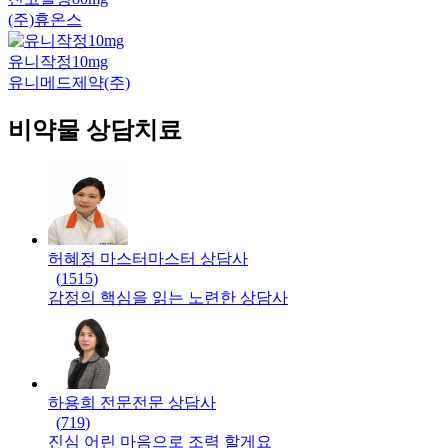
(주)휴온스
유니작정10mg
유니메드제약(주)
비약물 상담치료
허혜정 마스터
마스터
상담사
(
1515
)
감정의 핵심을 읽는 노련한 상담사
하용희 전문
전문
상담사
(
719
)
진심 어린 마음으로 조력 할게요