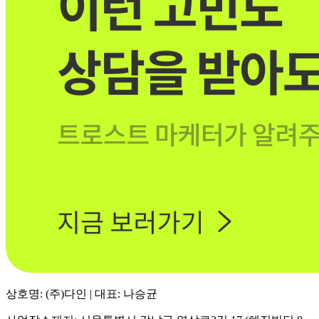
상호명: (주)다인 | 대표: 나승균