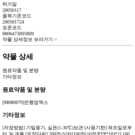
허가일
20050117
품목기준코드
200501724
표준코드
8806473005809
약물 상세정보 보러가기 >
약물 상세
원료약품 및 분량
기타정보
원료약품 및 분량
[M080879]은행엽엑스
기타정보
[저장방법] 기밀용기, 실온(1-30℃)보관 [사용기한] 제조일로부
터 36 개월 [포장단위] 200정/상자[100정(10정/PTP*10)*2],100