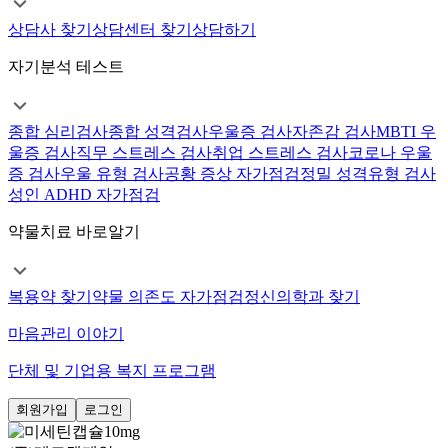
상담사 찾기
상담센터 찾기
상담하기
자기분석 테스트
종합 심리검사
종합 성격검사
우울증 검사
자존감 검사
MBTI 우
울증 검사
직무 스트레스 검사
취업 스트레스 검사
코로나 우울
증 검사
우울 유형 검사
공황 증상 자가점검
정밀 성격유형 검사
성인 ADHD 자가점검
약물치료 바로알기
복용약 찾기
약물 의존도 자가점검
정신의학과 찾기
마음관리 이야기
단체 및 기업용 복지 프로그램
회원가입
로그인