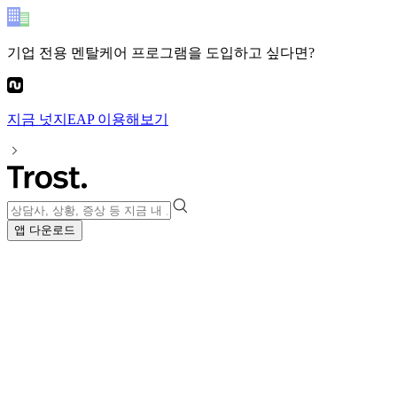
기업 전용 멘탈케어 프로그램
을 도입하고 싶다면?
지금
넛지EAP
이용해보기
앱 다운로드