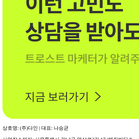
상호명: (주)다인 | 대표: 나승균