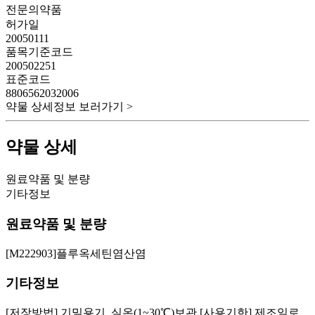
전문의약품
허가일
20050111
품목기준코드
200502251
표준코드
8806562032006
약물 상세정보 보러가기 >
약물 상세
원료약품 및 분량
기타정보
원료약품 및 분량
[M222903]플루옥세틴염산염
기타정보
[저장방법] 기밀용기, 실온(1~30℃)보관 [사용기한] 제조일로