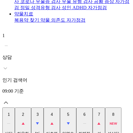
사
코로나 우울증 검사
우울 유형 검사
공황 증상 자가점
검
정밀 성격유형 검사
성인 ADHD 자가점검
약물치료
복용약 찾기
약물 의존도 자가점검
1
2
상담
인기 검색어
09:00
기준
1
2
3
4
5
6
7
8