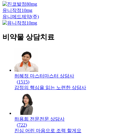
유니작정10mg
유니메드제약(주)
비약물 상담치료
허혜정 마스터
마스터
상담사
(
1515
)
감정의 핵심을 읽는 노련한 상담사
하용희 전문
전문
상담사
(
722
)
진심 어린 마음으로 조력 할게요