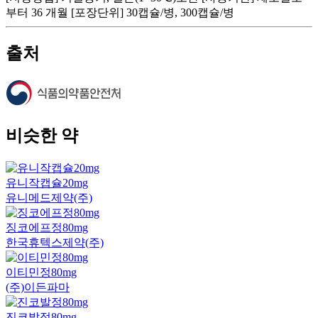
부터 36 개월 [포장단위] 30캡슐/병, 300캡슐/병
출처
비슷한 약
유니작캡슐20mg
유니메드제약(주)
징코에프정80mg
한국휴텍스제약(주)
이티민정80mg
(주)이든파마
진코발정80mg