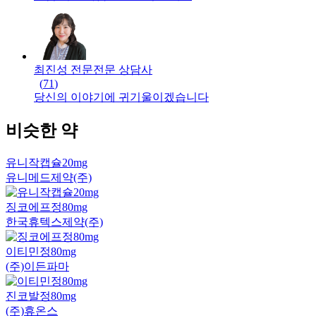
최진성 전문
전문
상담사
(
71
)
당신의 이야기에 귀기울이겠습니다
비슷한 약
유니작캡슐20mg
유니메드제약(주)
징코에프정80mg
한국휴텍스제약(주)
이티민정80mg
(주)이든파마
진코발정80mg
(주)휴온스