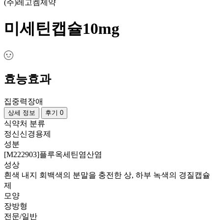
(주)레고켐제약
미세틴캡슐10mg
효능효과
집중력장애
상세 정보
후기 0
식약처 분류
정신신경용제
성분
[M222903]플루옥세틴염산염
성상
흰색 내지 회백색의 분말을 충전한 상, 하부 녹색의 경질캡슐
제
모양
장방형
전문/일반