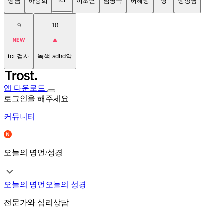
tci
상담
하용희
이초연
임명숙
허혜정
성
성상담
9
10
tci 검사
녹색 adhd약
앱 다운로드
로그인을 해주세요
커뮤니티
오늘의 명언/성경
오늘의 명언
오늘의 성경
전문가와 심리상담