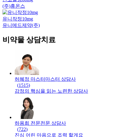
(주)휴온스
유니작정10mg
유니메드제약(주)
비약물 상담치료
허혜정 마스터
마스터
상담사
(
1515
)
감정의 핵심을 읽는 노련한 상담사
하용희 전문
전문
상담사
(
722
)
진심 어린 마음으로 조력 할게요